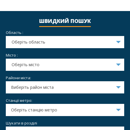
+
©
−
OpenStreetMap
contributors
ШВИДКИЙ ПОШУК
Область :
Оберіть область
Місто :
Оберіть місто
Райони міста:
Виберіть район міста
Станції метро:
Оберіть станцію метро
Шукати в розділі