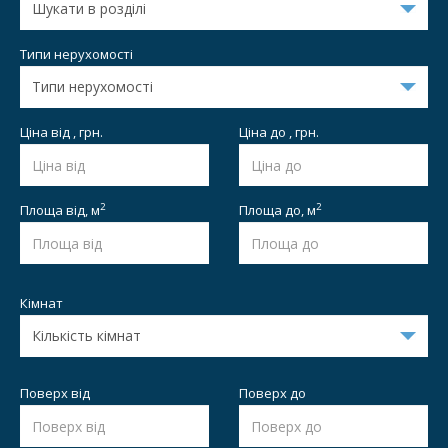
Типи нерухомості
Ціна від , грн.
Ціна до , грн.
2
2
Площа від,
м
Площа до,
м
Кімнат
Поверх від
Поверх до