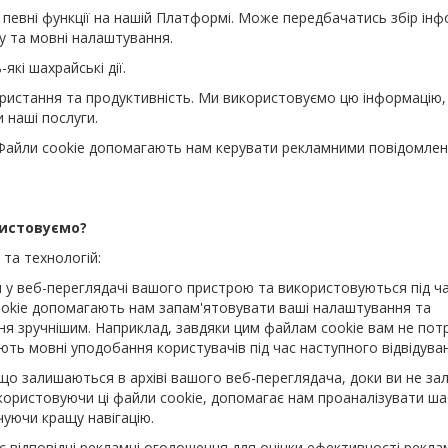
вні функції на нашій Платформі. Може передбачатись збір інф
ду та мовні налаштування.
кі шахрайські дії.
ористання та продуктивність. Ми використовуємо цю інформацію
 наші послуги.
 Файли cookie допомагають нам керувати рекламними повідомлен
ористовуємо?
та технологій:
ся у веб-переглядачі вашого пристрою та використовуються під ч
ookie допомагають нам запам'ятовувати ваші налаштування та
ня зручнішим. Наприклад, завдяки цим файлам cookie вам не пот
ть мовні уподобання користувачів під час наступного відвідува
, що залишаються в архіві вашого веб-переглядача, доки ви не з
користовуючи ці файли cookie, допомагає нам проаналізувати ш
чуючи кращу навігацію.
 відповідні рекламні оголошення для оцінки ефективності рекла