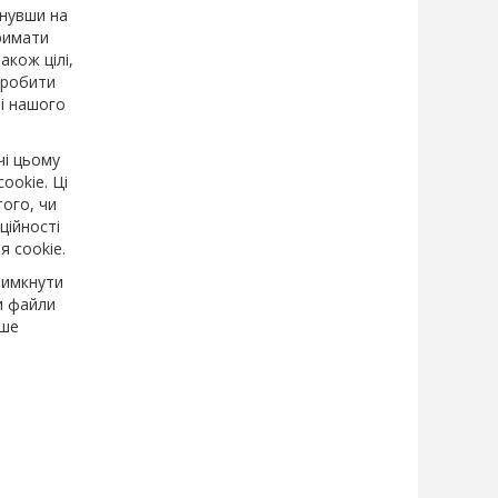
снувши на
римати
акож цілі,
зробити
ні нашого
чі цьому
ookie. Ці
того, чи
ційності
я cookie.
вимкнути
и файли
іше