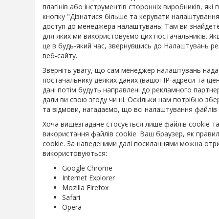
плагінів або інструментів сторонніх виробників, як
кнопку "Дізнатися більше та керувати налаштуванн
доступ до менеджера налаштувань. Там ви знайдете 
для яких ми використовуємо цих постачальників. Я
це в будь-який час, звернувшись до Налаштувань ре
веб-сайту.
Зверніть увагу, що сам менеджер налаштувань нада
постачальнику деяких даних (вашої IP-адреси та іде
дані потім будуть направлені до рекламного партне
дали ви свою згоду чи ні. Оскільки нам потрібно зб
та відмови, нагадаємо, що всі налаштування файлів
Хоча вищезгадане стосується лише файлів cookie та
використання файлів cookie. Ваш браузер, як прави
cookie. За наведеними далі посиланнями можна отр
використовуються:
Google Chrome
Internet Explorer
Mozilla Firefox
Safari
Opera