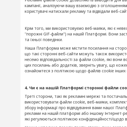
кампанії, аналізуючи вашу взаємодію з оголошенням
користувачі натискали рекламу та відвідали веб-са
Крім того, ми використовуємо веб-маяки, які є неве
''порожні GIF-файли") на нашій Платформі. Вони зас
та їхньої поведінки.
Наша Платформа може містити посилання на сторонні
що такі сторонні веб-сайти можуть також використо
несемо відповідальності за файли cookie, які вони
цих посилань або додатків, зверніть увагу, що коже
ознайомтеся з політикою щодо файлів cookie інших 
4. Чи є на нашій Платформі сторонні файли coo
Треті сторони, такі як рекламні мережі та постачал
використовувати файли cookie, веб-маяки, комплект
збору інформації про відвідування вами нашої Плат
реклами на нашій платформі або іншому Інтернет-ре
які регулюються політикою конфіденційності/щодо в