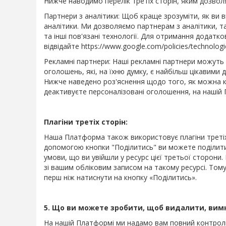
Нижче наводимо перелік третіх сторін, яким дозвол
Партнери з аналітики: Щоб краще зрозуміти, як ви
аналітики. Ми дозволяємо партнерам з аналітики, т
та інші пов'язані технології. Для отримання додатко
відвідайте https://www.google.com/policies/technologi
Рекламні партнери: Наші рекламні партнери можуть 
оголошень, які, на їхню думку, є найбільш цікавими
Нижче наведено роз'яснення щодо того, як можна к
деактивуєте персоналізовані оголошення, на нашій
Плагіни третіх сторін:
Наша Платформа також використовує плагіни третіх с
допомогою кнопки "Поділитись" ви можете поділит
умови, що ви увійшли у ресурс цієї третьої сторон
зі вашим обліковим записом на такому ресурсі. Тому
перш ніж натиснути на кнопку «Поділитись».
5. Що ви можете зробити, щоб видалити, вим
На нашій Платформі ми надамо вам повний контроль 