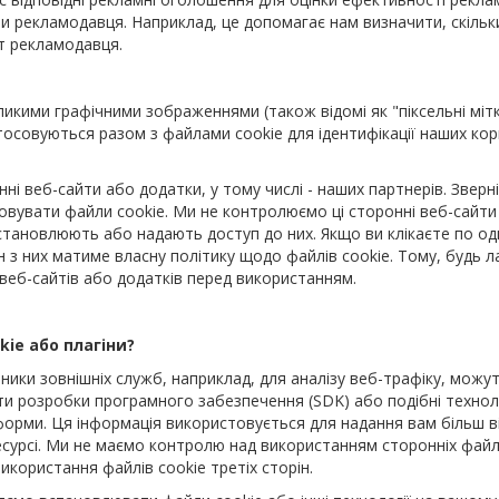
и рекламодавця. Наприклад, це допомагає нам визначити, скільки
йт рекламодавця.
ликими графічними зображеннями (також відомі як "піксельні міт
тосовуються разом з файлами cookie для ідентифікації наших кор
 веб-сайти або додатки, у тому числі - наших партнерів. Зверні
вувати файли cookie. Ми не контролюємо ці сторонні веб-сайти
 встановлюють або надають доступ до них. Якщо ви клікаєте по од
н з них матиме власну політику щодо файлів cookie. Тому, будь л
веб-сайтів або додатків перед використанням.
kie або плагіни?
ьники зовнішніх служб, наприклад, для аналізу веб-трафіку, можу
и розробки програмного забезпечення (SDK) або подібні техноло
форми. Ця інформація використовується для надання вам більш в
сурсі. Ми не маємо контролю над використанням сторонніх файлі
икористання файлів cookie третіх сторін.