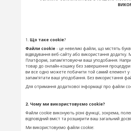
ВИКО
1.
Що таке cookie
?
Файли cookie
- це невеликі файли, що містять бук
відвідування веб-сайту або використання додатку.
Платформі, запам'ятовуючи ваші уподобання. Наприк
товар до онлайн-кошику без завершення процедури 
ви все одно можете побачити той самий елемент у 
запам'ятати ваші уподобання. Без використання фа
Для отримання додаткової інформації про файли coo
2. Чому ми використовуємо cookie?
Файли cookie виконують різні функції, зокрема, по
відповідний вміст та розширити ваш загальний досв
Ми використовуємо файли cookie: