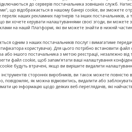
і підключаються до серверів постачальника зовнішніх служб. Нати
ями", що відображається в нашому банері cookie, ви зможете от
перелік наших рекламних партнерів та інших постачальників, а т
кщо ви хочете керувати налаштуваннями своєї згоди, ви можете 
клами на нашій Платформі, які ви можете знайти в нижній части
ється одним з наших постачальників послуг і вимагатиме переда
нтифікатора користувача). Для цього потрібно встановити файл c
ра або іншого постачальника з метою реєстрації, незалежно від 
ерегти файл cookie, щоб запам'ятати ваші налаштування конфіден
 cookie будуть втрачені, якщо ви вирішите видалити налаштуванн
 інструментів сторонніх виробників, ви також можете повністю 
ло, повідомляє, як можна відмовитись, видалити або заблокуват
имати цю інформацію щодо деяких веб-переглядачів, які найчаст