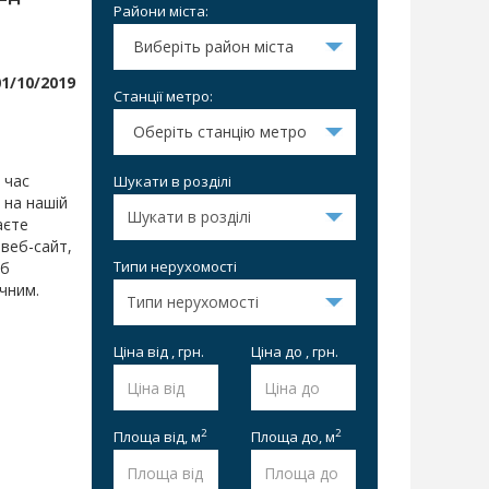
Райони міста:
Виберіть район міста
1/10/2019
Станції метро:
Оберіть станцію метро
 час
Шукати в розділі
 на нашій
аєте
веб-сайт,
Типи нерухомості
об
учним.
Ціна від , грн.
Ціна до , грн.
2
2
Площа від,
м
Площа до,
м