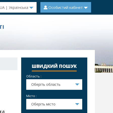
UA | Українська
Особистий кабінет
ТІ
ШВИДКИЙ ПОШУК
Область :
Оберіть область
Місто :
Оберіть місто
РЕД