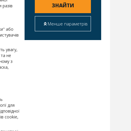
ЗНАЙТИ
 разів
Менше параметрів
ки" або
истувачів
ть увагу,
 та не
ному з
аска,
ть
гії для
ідповідної
в cookie,