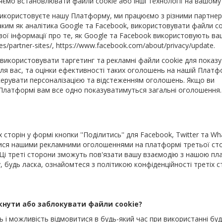
яємо встановлювати файли cookie або інші технології на вашому 
 використовуєте нашу Платформу, ми працюємо з різними партнер
аким як аналітика Google та Facebook, використовувати файли co
вої інформації про те, як Google та Facebook використовують ваш
es/partner-sites/, https://www.facebook.com/about/privacy/update.
використовувати таргетинг та рекламні файли cookie для показу
 для вас, та оцінки ефективності таких оголошень на нашій Платф
ерувати персоналізацією та відстеженням оголошень. Якщо ви
 Платформі вам все одно показуватимуться загальні оголошення
торін у формі кнопки ''Поділитись'' для Facebook, Twitter та Wh
ися нашими рекламними оголошеннями на платформі третьої ст
и. Ці треті сторони зможуть пов'язати вашу взаємодію з нашою 
, будь ласка, ознайомтеся з політикою конфіденційності третіх с
кнути або заблокувати файли cookie?
і можливість відмовитися в будь-який час при використанні буд