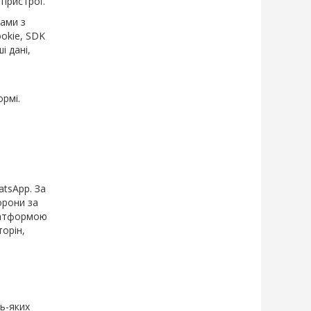
пристрої.
ами з
okie, SDK
і дані,
ормі.
.
atsApp. За
орони за
платформою
торін,
ь-яких