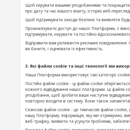
Щоб керувати вашими уподобаннями та покращити пе
про дату та час вашого візиту, історію веб-перегля
Щоб підтримувати заходи безпеки та виявляти будь-я
Проаналізувати доступ до нашої Платформи, її вик
підтримувати, керувати та постійно вдосконалювати
Відправити вам релевантні рекламні повідомлення.
ви бачите, і оцінювати їх ефективність.
3. Які файли cookie та інші технології ми вик
Наша Платформа використовує такі категорії cookie 
Постійні файли cookie - ці файли cookie зберігають
кожного відвідування нашої платформи. Ці файли c
уподобання, щоб зробити ваше наступне відвідуван
повторно входити в систему. Вони також запам'ятаю
Сеансові файли cookie - це тимчасові файли cookie
нашу Платформу. Інформація, яку ми отримуємо, ви
веб-трафіку, виявити та усунути проблеми, забезпе
Рекламні файли cookie дозволяють виводити для вас