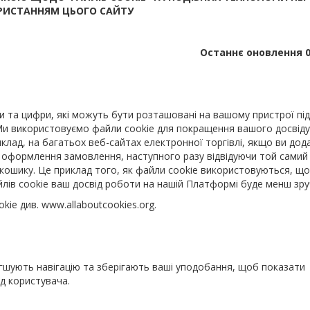
РИСТАННЯМ ЦЬОГО САЙТУ
Останнє оновлення 0
ви та цифри, які можуть бути розташовані на вашому пристрої під
 Ми використовуємо файли cookie для покращення вашого досвіду
лад, на багатьох веб-сайтах електронної торгівлі, якщо ви дод
оформлення замовлення, наступного разу відвідуючи той самий 
кошику. Це приклад того, як файли cookie використовуються, щ
йлів cookie ваш досвід роботи на нашій Платформі буде менш зр
kie див. www.allaboutcookies.org.
легшують навігацію та зберігають ваші уподобання, щоб показати
ід користувача.