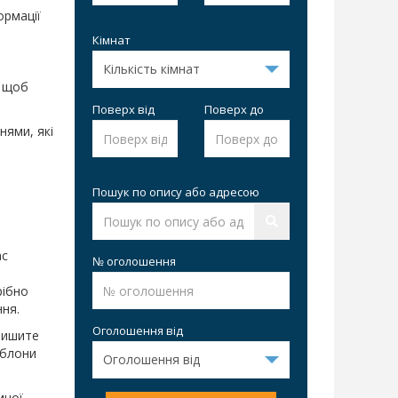
ормації
Кімнат
, щоб
Поверх від
Поверх до
нями, які
Пошук по опису або адресою
ас
№ оголошення
рібно
ння.
Оголошення від
алишите
аблони
мної