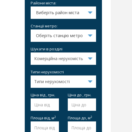
Райони міста:
Виберіть район міста
Станції метро:
Оберіть станцію метро
Шукати в розділі
Типи нерухомості
Ціна від , грн.
Ціна до , грн.
2
2
Площа від,
м
Площа до,
м