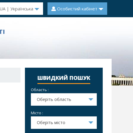
UA | Українська
Особистий кабінет
ТІ
ШВИДКИЙ ПОШУК
Область :
Оберіть область
Місто :
Оберіть місто