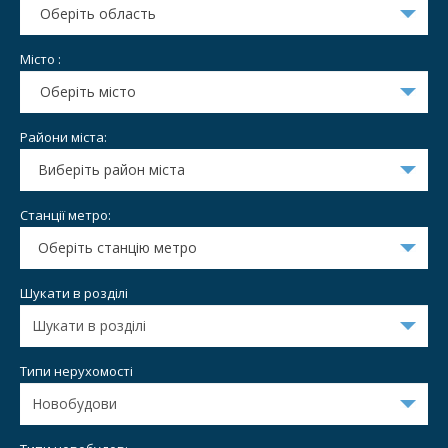
Оберіть область
Місто :
Оберіть місто
Райони міста:
Виберіть район міста
Станції метро:
Оберіть станцію метро
Шукати в розділі
Типи нерухомості