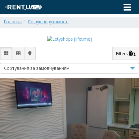
Головна
Пошук нерухомості
Filters