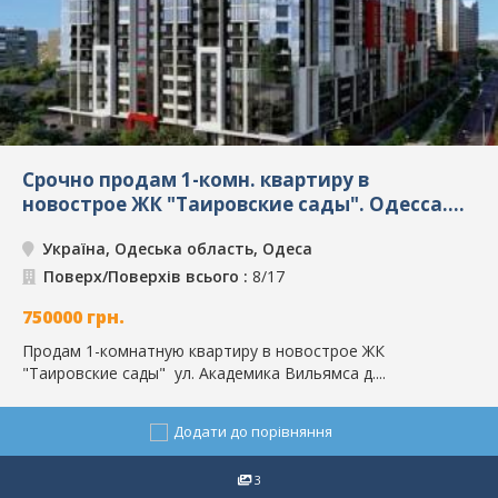
Срочно продам 1-комн. квартиру в
новострое ЖК "Таировские сады". Одесса.
ул. А. Вильямса д.93/1, 1 кімната,
Україна, Одеська область, Одеса
Новобудови, Продаж , Одеса, ID: 4164
Поверх/Поверхів всього :
8/17
750000
грн.
Продам 1-комнатную квартиру в новострое ЖК
"Таировские сады" ул. Академика Вильямса д....
Додати до порівняння
3