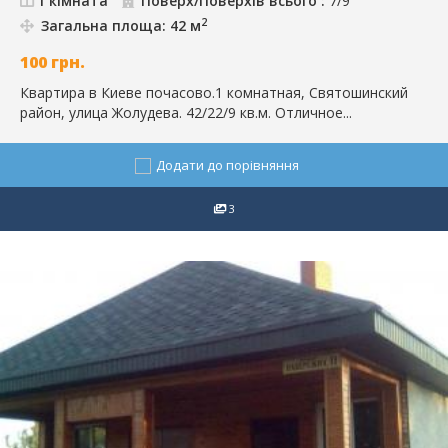
1 кімната
Поверх/Поверхів всього :
7/9
2
Загальна площа: 42 м
100
грн.
Квартира в Киеве почасово.1 комнатная, Святошинский
район, улица Жолудева. 42/22/9 кв.м. Отличное...
Додати до порівняння
3