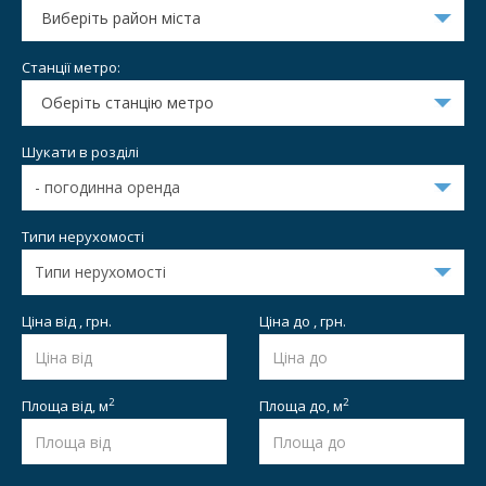
Виберіть район міста
Станції метро:
Оберіть станцію метро
Шукати в розділі
Типи нерухомості
Ціна від , грн.
Ціна до , грн.
2
2
Площа від,
м
Площа до,
м