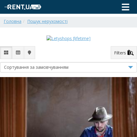
Головна
Пошук нерухомості
Filters