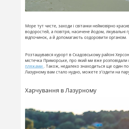
Море тут чисте, заходи і світанки неймовірно красив
водоростей, а повітря, насичене йодом, лікувальні 
відпочинок, а й допомагають оздоровити організм.
Розташувався курорт в Скадовському районі Херсонс
містечка Приморське, про який ми вже розповідали 
пляжами
. Також, недалеко знаходиться ще один по
Лазурному вам стало нудно, можете з'їздити на пару 
Харчування в Лазурному