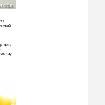
з і
риємний
ортного
и
 самому