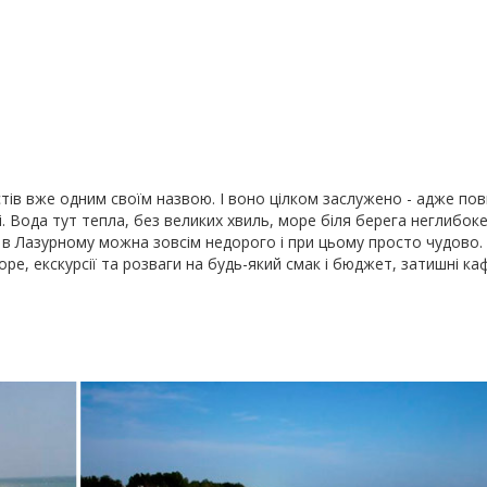
стів вже одним своїм назвою. І воно цілком заслужено - адже пов
і. Вода тут тепла, без великих хвиль, море біля берега неглибоке
ти в Лазурному можна зовсім недорого і при цьому просто чудово. 
оре, екскурсії та розваги на будь-який смак і бюджет, затишні кафе