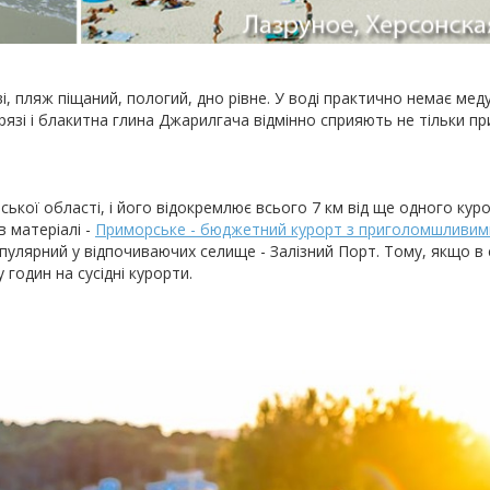
і, пляж піщаний, пологий, дно рівне. У воді практично немає меду
грязі і блакитна глина Джарилгача відмінно сприяють не тільки п
ької області, і його відокремлює всього 7 км від ще одного кур
в матеріалі -
Приморське - бюджетний курорт з приголомшливим
пулярний у відпочиваючих селище - Залізний Порт. Тому, якщо в
годин на сусідні курорти.