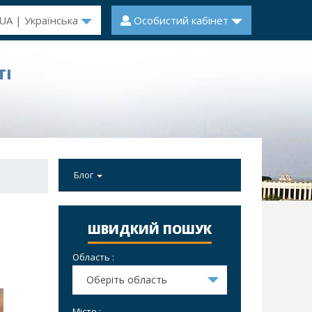
UA | Українська
Особистий кабінет
ТІ
Блог
ШВИДКИЙ ПОШУК
Область :
Оберіть область
Місто :