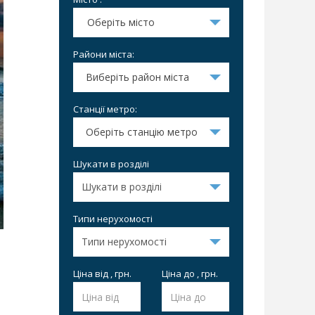
Оберіть місто
Райони міста:
Виберіть район міста
Станції метро:
Оберіть станцію метро
Шукати в розділі
Типи нерухомості
Ціна від , грн.
Ціна до , грн.