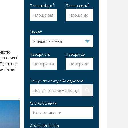
2
2
Площа від,
м
Площа до,
м
Кімнат
ністю
Поверх від
Поверх до
, а пляжі
Тут є все
 і нічні
Пошук по опису або адресою
№ оголошення
Оголошення від