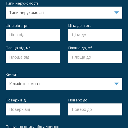
Типи нерухомості
Ціна від , грн.
Ціна до , грн.
2
2
Площа від,
м
Площа до,
м
Кімнат
Поверх від
Поверх до
Пошук по опису або адресою