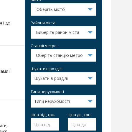
Оберіть місто
і
Райони міста:
я і де
Виберіть район міста
Станції метро:
Оберіть станцію метро
Шукати в розділі
ами і
Типи нерухомості
Ціна від , грн.
Ціна до , грн.
аги,
 Вся