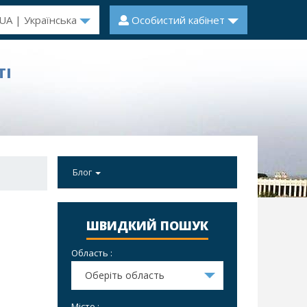
UA | Українська
Особистий кабінет
ТІ
Блог
ШВИДКИЙ ПОШУК
Область :
Оберіть область
Місто :