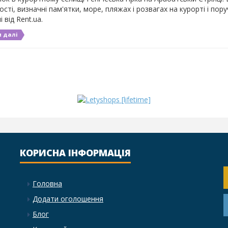
сті, визначні пам'ятки, море, пляжах і розвагах на курорті і пору
 від Rent.ua.
 далі
КОРИСНА ІНФОРМАЦІЯ
Головна
Додати оголошення
Блог