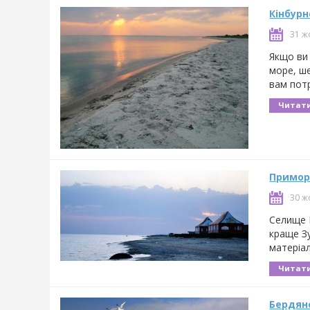
Кінбурн
31 ж
Якщо ви 
море, ше
вам потр
Читати
Примор
30 ж
Селище П
краще З
матеріал
Читати
Бердянс