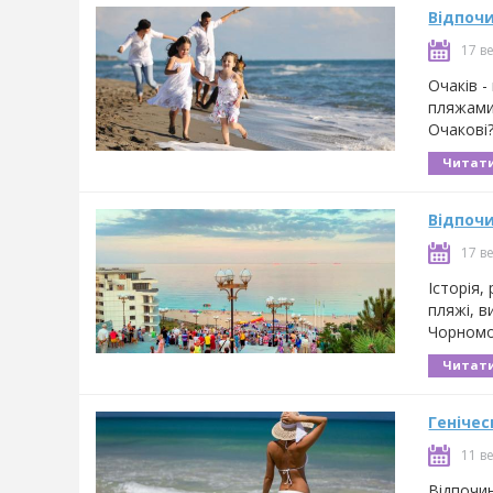
Відпочи
17 в
Очаків -
пляжами.
Очакові?
Читати
Відпочи
17 в
Історія,
пляжі, в
Чорномо
Читати
Генічес
11 в
Відпочин