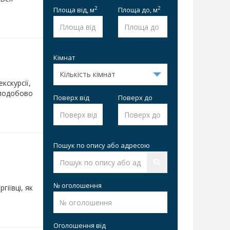
2
2
Площа від,
м
Площа до,
м
Кімнат
кскурсії,
о подобово
Поверх від
Поверх до
Пошук по опису або адресою
№ оголошення
гіївці, як
Оголошення від