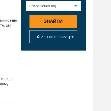
найчистіше
ЗНАЙТИ
 те, що
Менше параметрів
іся и де
ашому