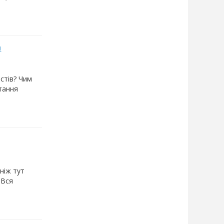
я
стів? Чим
итання
 ніж тут
 Вся