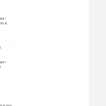
ем і
тло в
т
ре і
в
 Все про