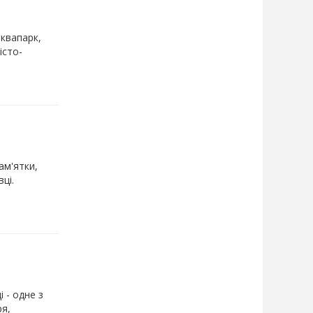
аквапарк,
істо-
ам'ятки,
ці.
 - одне з
ря,