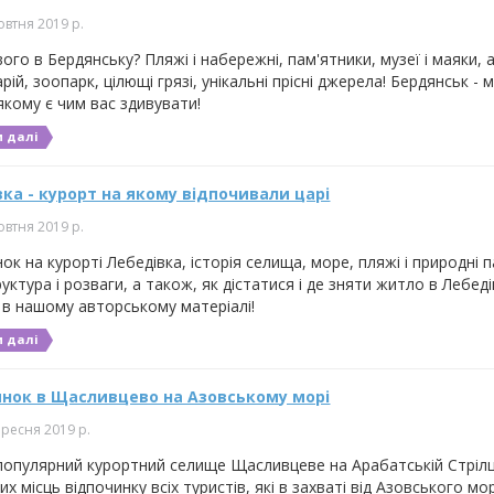
овтня 2019 р.
ого в Бердянську? Пляжі і набережні, пам'ятники, музеї і маяки, 
рій, зоопарк, цілющі грязі, унікальні прісні джерела! Бердянськ - м
якому є чим вас здивувати!
 далі
ка - курорт на якому відпочивали царі
овтня 2019 р.
ок на курорті Лебедівка, історія селища, море, пляжі і природні п
уктура і розваги, а також, як дістатися і де зняти житло в Лебедів
 в нашому авторському матеріалі!
 далі
инок в Щасливцево на Азовському морі
ересня 2019 р.
популярний курортний селище Щасливцеве на Арабатській Стрілці
х місць відпочинку всіх туристів, які в захваті від Азовського мо