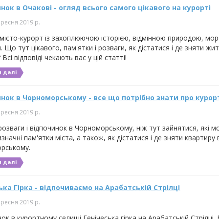
нок в Очакові - огляд всього самого цікавого на курорті
ересня 2019 р.
 місто-курорт із захоплюючою історією, відмінною природою, мор
 Що тут цікавого, пам'ятки і розваги, як дістатися і де зняти жи
 Всі відповіді чекають вас у цій статті!
 далі
нок в Чорноморському - все що потрібно знати про курор
ересня 2019 р.
 розваги і відпочинок в Чорноморському, ніж тут зайнятися, які мо
изначні пам'ятки міста, а також, як дістатися і де зняти квартиру 
рському.
 далі
ька Гірка - відпочиваємо на Арабатській Стрілці
ересня 2019 р.
ок в курортному селищі Генічеська гірка на Арабатській Стрілці.