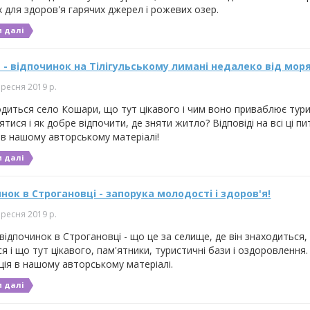
 для здоров'я гарячих джерел і рожевих озер.
 далі
- відпочинок на Тілігульському лимані недалеко від мор
ересня 2019 р.
одиться село Кошари, що тут цікавого і чим воно приваблює тури
ятися і як добре відпочити, де зняти житло? Відповіді на всі ці п
 в нашому авторському матеріалі!
 далі
нок в Строгановці - запорука молодості і здоров'я!
ересня 2019 р.
відпочинок в Строгановці - що це за селище, де він знаходиться,
я і що тут цікавого, пам'ятники, туристичні бази і оздоровлення.
ція в нашому авторському матеріалі.
 далі