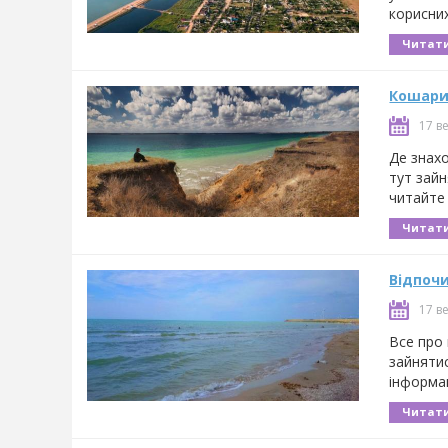
корисних
Читати
Кошари 
17 в
Де знах
тут зайн
читайте
Читати
Відпочи
17 в
Все про 
зайнятис
інформа
Читати