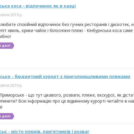
ська коса - відпочинок як в казці
овтня 2019 р.
любите спокійний відпочинок без гучних ресторанів і дискотек, 
піт хвиль, крики чайок і білосніжні пляжі - Кінбурнська коса саме
ібно!
 далі
ське - бюджетний курорт з приголомшливими пляжами
овтня 2019 р.
риморське - що тут цікавого, розваги, пляже, екскурсії, як дістат
упинити? Всю інформацію про це відмінному курорті читайте в н
і!
 далі
ьк - місто пляжів, пам'ятників і розваг