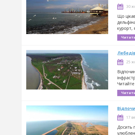
30 ж
Що цікав
дельфіна
курорт, 
Читати
Лебедів
25 ж
Відпочин
інфрастр
Читайте
Читати
Відпоч
17 в
Досить 
улюблени