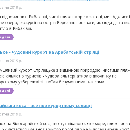
овтня 2019 р.
 відпочинок в Рибаківці, чисті пляжі і море в затоці, мис Аджіяск 
не озеро, екскурсії на острів Березань і розваги, як сюди дістатис
тло в Рибаківці.
 далі
ьке - чудовий курорт на Арабатській стрілці
овтня 2019 р.
мшливий курорт Стрілецьке з відмінною природою, чистими пляж
ю кількістю туристів - чудова альтернатива відпочинку на
рському узбережжі зі своїми безумовними плюсами.
 далі
айська коса - все про курортному селищі
овтня 2019 р.
ок на Білосарайській косі, що тут цікавого, яке море, пляж і розв
. Як дістатися і де зняти житло подобово на Білосарайській косі?