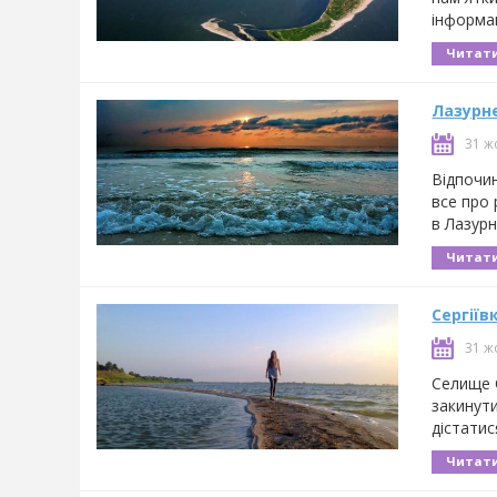
інформац
Читати
Лазурне
31 ж
Відпочин
все про 
в Лазур
Читати
Сергіїв
31 ж
Селище 
закинути
дістатис
Читати