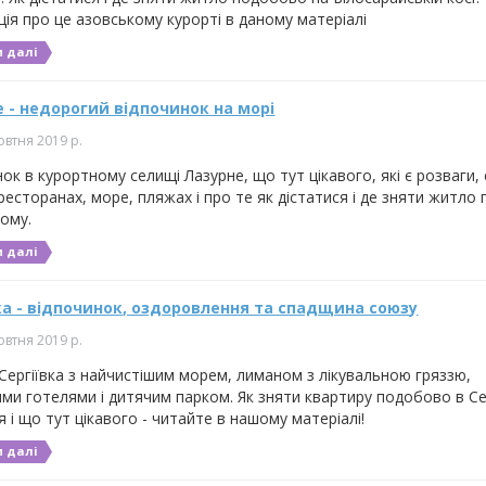
ія про це азовському курорті в даному матеріалі
 далі
 - недорогий відпочинок на морі
овтня 2019 р.
ок в курортному селищі Лазурне, що тут цікавого, які є розваги, е
ресторанах, море, пляжах і про те як дістатися і де зняти житл
ному.
 далі
ка - відпочинок, оздоровлення та спадщина союзу
овтня 2019 р.
Сергіївка з найчистішим морем, лиманом з лікувальною гряззю,
ми готелями і дитячим парком. Як зняти квартиру подобово в Сер
я і що тут цікавого - читайте в нашому матеріалі!
 далі