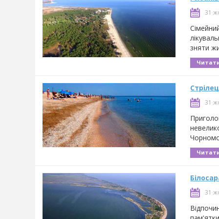
31 ж
Сімейний
лікуваль
зняти жи
Читати
Стрілец
31 ж
Приголо
невелико
Чорномо
Читати
Білосар
31 ж
Відпочин
пам'ятки