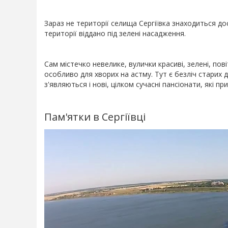
Зараз не території селища Сергіївка знаходиться до
території віддано під зелені насадження.
Сам містечко невелике, вулички красиві, зелені, пов
особливо для хворих на астму. Тут є безліч старих д
з'являються і нові, цілком сучасні пансіонати, які 
Пам'ятки в Сергіївці