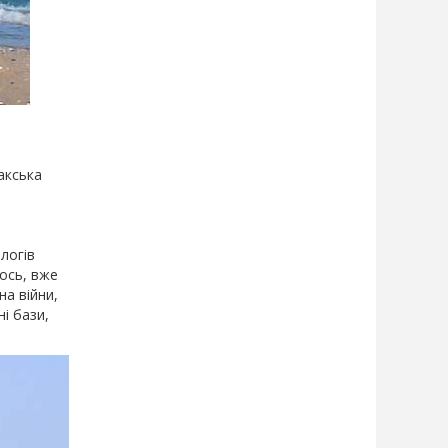
акська
логів
 ось, вже
на війни,
і бази,