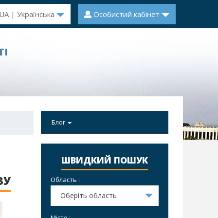
UA | Українська
Особистий кабінет
ТІ
Блог
ШВИДКИЙ ПОШУК
ЗУ
Область :
Оберіть область
Місто :