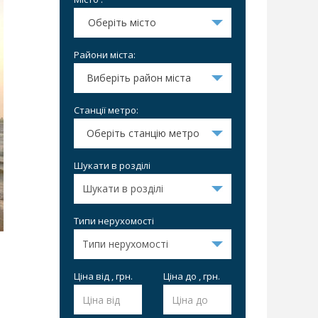
Оберіть місто
Райони міста:
Виберіть район міста
Станції метро:
Оберіть станцію метро
Шукати в розділі
Типи нерухомості
Ціна від , грн.
Ціна до , грн.