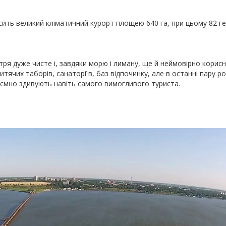
сить великий кліматичний курорт площею 640 га, при цьому 82 ге
ітря дуже чисте і, завдяки морю і лиману, ще й неймовірно корисн
итячих таборів, санаторіїв, баз відпочинку, але в останні пару ро
приємно здивують навіть самого вимогливого туриста.