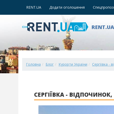
RENT.UA
Додати оголошення
Спецпропози
RENT.U
Головна
Блог
Курорти України
Сергіївка -
СЕРГІЇВКА - ВІДПОЧИНО