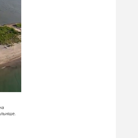
на
альніше.