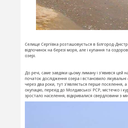
Селище Сергіївка розташовується в Білгород-Дністр
відпочинок на березі моря, але і купання та оздор
озері.
До речі, саме завдяки цьому лиману і з'явився цей 
початок дослідження озера і встановило лікувальні 
через два роки, тут з'являється перше поселення, а 
окупацію, перехід до Молдавської РСР, містечко і к
зростало населення, відкривалися свердловини з м