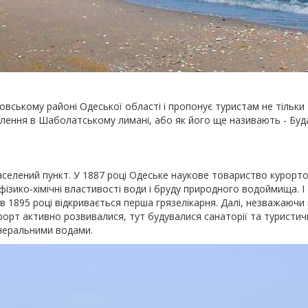
овському районі Одеської області і пропонує туристам не тільки
овлення в Шаболатському лимані, або як його ще називають - Буд
населений пункт. У 1887 році Одеське наукове товариство курорто
фізико-хімічні властивості води і бруду природного водоймища. І
в 1895 році відкривається перша грязелікарня. Далі, незважаючи 
урорт активно розвивалися, тут будувалися санаторії та туристичн
інеральними водами.