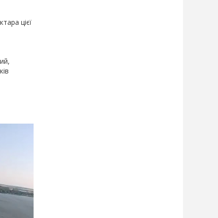
ктара цієї
ий,
ків