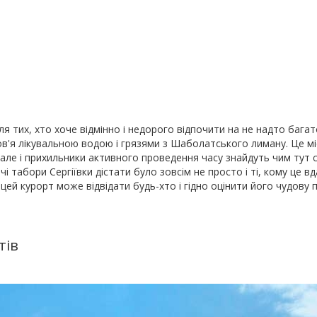
я тих, хто хоче відмінно і недорого відпочити на не надто бага
в'я лікувальною водою і грязями з Шаболатського лиману. Це мі
 але і прихильники активного проведення часу знайдуть чим тут 
ячі табори Сергіївки дістати було зовсім не просто і ті, кому це в
ей курорт може відвідати будь-хто і гідно оцінити його чудову 
тів