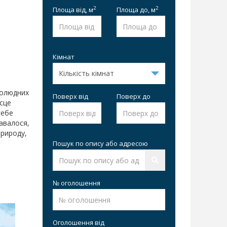
2
2
Площа від,
м
Площа до,
м
Кімнат
толюдних
Поверх від
Поверх до
сце
себе
давалося,
природу,
Пошук по опису або адресою
№ оголошення
Оголошення від