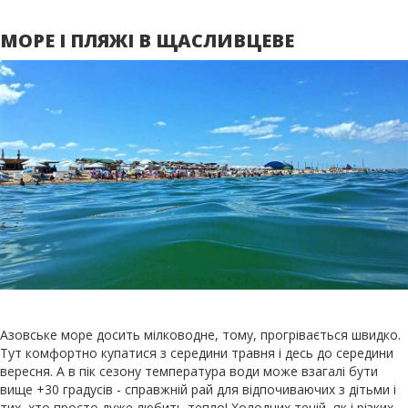
МОРЕ І ПЛЯЖІ В ЩАСЛИВЦЕВЕ
Азовське море досить мілководне, тому, прогрівається швидко.
Тут комфортно купатися з середини травня і десь до середини
вересня. А в пік сезону температура води може взагалі бути
вище +30 градусів - справжній рай для відпочиваючих з дітьми і
тих, хто просто дуже любить тепло! Холодних течій, як і різких