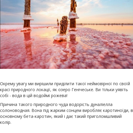
Окрему увагу ми вирішили приділити такої неймовірної по своїй
красі природного локації, як озеро Генічеське. Ви тільки уявіть
собі - вода в цій водоймі рожева!
Причина такого природного чуда водорість дуналіелла
солоноводная. Вона під жарким сонцем виробляє каротиноїди, в
основному бета-каротин, який і дає такий приголомшливий
колір.