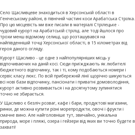
Село Щасливцеве знаходиться в Херсонській області в
Генічеському районі, в північній частині коси Арабатська Стрілка.
Про цю місцевість ми вже писали в матеріалі Стрілецьке -
чудовий курорт на Арабатській стрілці, але тоді йшлося про
трохи менш відомому селищі, що розташувався на
найпівденнішій точці Херсонської області, в 15 кілометрах від
героя даного огляду.
Курорт Щасливо - це одне з найпопулярніших місць у
відпочиваючих на даній косі. Сюди приїжджають як любителі
бюджетного відпочинку, так і ті, кому подобаються номери і
сервіс класу люкс. По всій прибережній лінії щорічно шикуються
всі нові бази відпочинку, пансіонати і приватні домоволодіння,
курорт активно розвивається і на досягнутому зупинятися
точно не збирається.
У Щасливо є безліч розваг, кафе і бари, продуктові магазини,
ринки, де можна купити різні морепродукти, овочі і фрукти і
смачне вино. Але найголовніше тут, звичайно, унікальна
природа, море і пляжі, озера і гейзери від яких ви точно будете в
захваті!