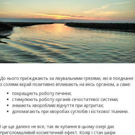
До нього приїжджають за лікувальними грязями, які в поєднанні
з солями вкрай позитивно впливають на весь організм, а саме:
покращують роботу печінки;
стимулюють роботу органів сечостатевої системи;
знімають хворобливі відчуття при артритах;
допомагають при хворобах суглобів і кісткової тканини.
І це ще далеко не все, так як купання в цьому озері дає
приголомшливий косметичний ефект. Колір і стан шкіри