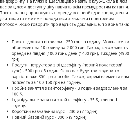
віндсерфінгу. На пляжі в Щасливцево навіть є клуб-школа в якій
вас за цілком доступну ціну навчать всім премудростям катання.
Також, хлопці пропонують в оренду все необхідне спорядження
для тих, хто вже вміє поводитися з хвилями і повітряним
потоком. Якщо говорити про вартість докладніше, то вона така:
Прокат дошки з вітрилом - 250 грн за годину. Можна взяти
абонемент на 10 годину за 2 000 грн. Також, є можливість
оренди на півдня (1000 грн), день (1400 грн), тиждень (4900
грн).
Послуги інструктора з віндсерфінгу (повний початковий
курс) - 500 грн / 5 годин. Якщо вас буде три людини то
вартість вже 350 грн з особи. Також, окремі елементи вам
пояснять за 100-150 грн на годину.
Пробне заняття з кайтсерфінгу - 3 години задоволення за
100 $.
Індивідуальне заняття з кайтсерфінгу - 35 $, триває 1
годину.
Короткий навчальний курс - 230 $ (7 годин)
Повний базовий курс - 300 $ (9 годин)