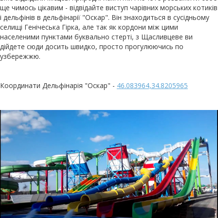
ще чимось цікавим - відвідайте виступ чарівних морських котиків
і дельфінів в дельфінарії "Оскар". Він знаходиться в сусідньому
селищі Генічеська Гірка, але так як кордони між цими
населеними пунктами буквально стерті, з Щасливцеве ви
дійдете сюди досить швидко, просто прогулюючись по
узбережжю.
Координати Дельфінарія "Оскар" -
46.083964,34.8205965