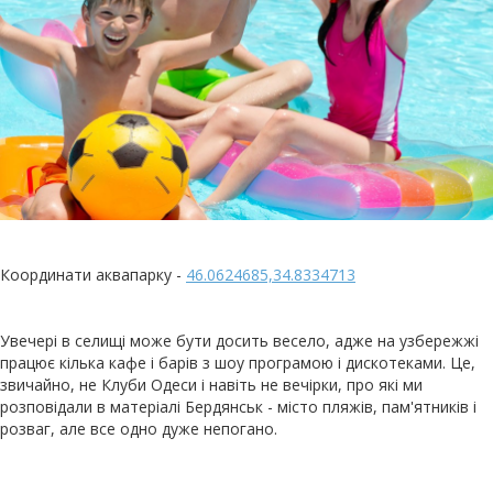
Координати аквапарку -
46.0624685,34.8334713
Увечері в селищі може бути досить весело, адже на узбережжі
працює кілька кафе і барів з шоу програмою і дискотеками. Це,
звичайно, не Клуби Одеси і навіть не вечірки, про які ми
розповідали в матеріалі Бердянськ - місто пляжів, пам'ятників і
розваг, але все одно дуже непогано.