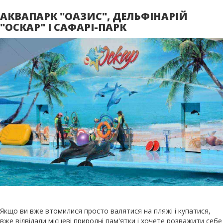
АКВАПАРК "ОАЗИС", ДЕЛЬФІНАРІЙ
"ОСКАР" І САФАРІ-ПАРК
Якщо ви вже втомилися просто валятися на пляжі і купатися,
вже відвідали місцеві природні пам'ятки і хочете розважити себе