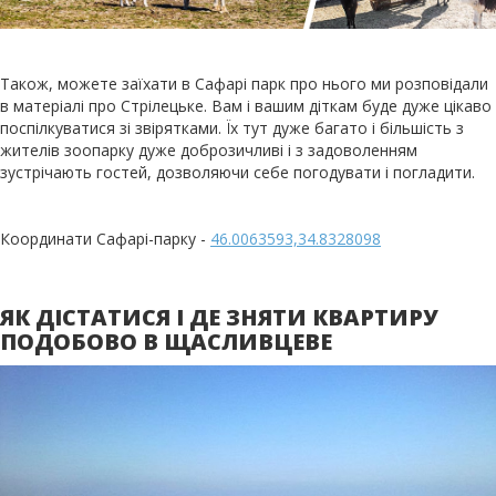
Також, можете заїхати в Сафарі парк про нього ми розповідали
в матеріалі про Стрілецьке. Вам і вашим діткам буде дуже цікаво
поспілкуватися зі звірятками. Їх тут дуже багато і більшість з
жителів зоопарку дуже доброзичливі і з задоволенням
зустрічають гостей, дозволяючи себе погодувати і погладити.
Координати Сафарі-парку -
46.0063593,34.8328098
ЯК ДІСТАТИСЯ І ДЕ ЗНЯТИ КВАРТИРУ
ПОДОБОВО В ЩАСЛИВЦЕВЕ