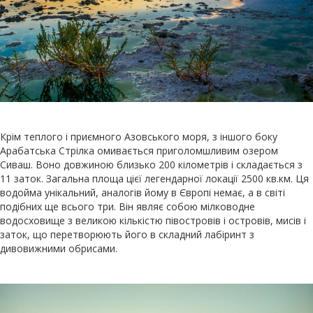
Крім теплого і приємного Азовського моря, з іншого боку
Арабатська Стрілка омивається приголомшливим озером
Сиваш. Воно довжиною близько 200 кілометрів і складається з
11 заток. Загальна площа цієї легендарної локації 2500 кв.км. Ця
водойма унікальний, аналогів йому в Європі немає, а в світі
подібних ще всього три. Він являє собою мілководне
водосховище з великою кількістю півостровів і островів, мисів і
заток, що перетворюють його в складний лабіринт з
дивовижними обрисами.