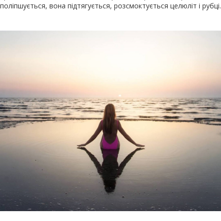
поліпшується, вона підтягується, розсмоктується целюліт і рубці.