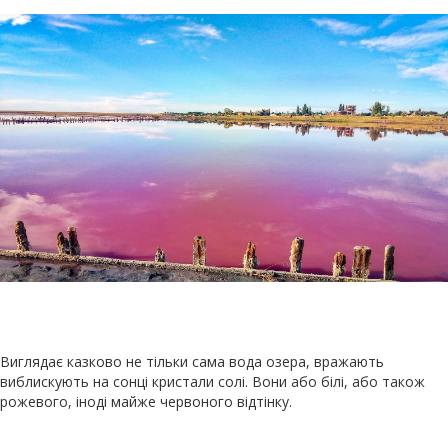
Виглядає казково не тільки сама вода озера, вражають
виблискують на сонці кристали солі. Вони або білі, або також
рожевого, іноді майже червоного відтінку.