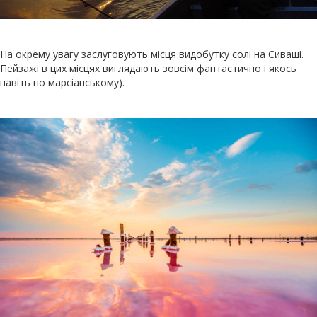
На окрему увагу заслуговують місця видобутку солі на Сиваші.
Пейзажі в цих місцях виглядають зовсім фантастично і якось
навіть по марсіанському).