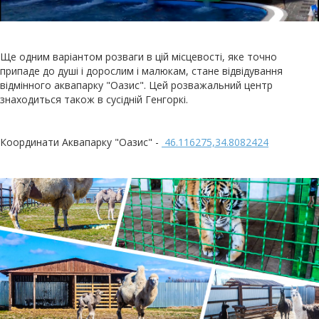
Ще одним варіантом розваги в цій місцевості, яке точно
припаде до душі і дорослим і малюкам, стане відвідування
відмінного аквапарку "Оазис". Цей розважальний центр
знаходиться також в сусідній Генгоркі.
Координати Аквапарку "Оазис" -
46.116275,34.8082424