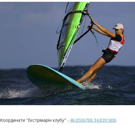
Координати "Екстрімарін клубу" -
46.0506768,34.8391806