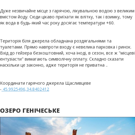
Дуже незвичайне місце з гарячою, лікувальною водою з великим
вмістом йоду. Сюди цікаво приїхати як влітку, так і взимку, тому
як вода в будь-який час року досягає температури +60.
Територія біля джерела обладнана роздягальнями та
туалетами. Прямо навпроти входу є невелика парковка і ринок.
Вхід до гейзера безкоштовний, хоча іноді, в сезон, все ж "місцеві
ентузіасти" вимагають символічну оплату. Складно сказати
наскільки це законно, адже територія не приватна ..
Координати гарячого джерела Щасливцеве
-
45.9925496,34.8402412
ОЗЕРО ГЕНІЧЕСЬКЕ