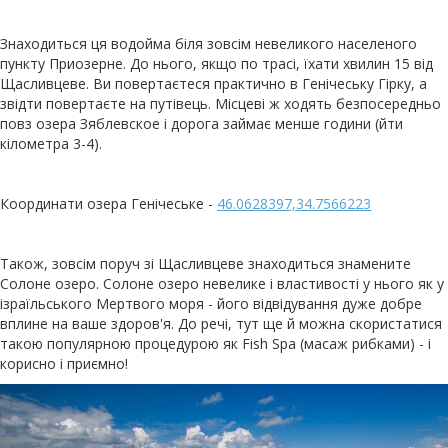
Знаходиться ця водойма біля зовсім невеликого населеного
пункту Приозерне. До нього, якщо по трасі, їхати хвилин 15 від
Щасливцеве. Ви повертаєтеся практично в Генічеську Гірку, а
звідти повертаєте на путівець. Місцеві ж ходять безпосередньо
повз озера Зяблевское і дорога займає менше години (йти
кілометра 3-4).
Координати озера Генічеське -
46.0628397,34.7566223
Також, зовсім поруч зі Щасливцеве знаходиться знамените
Солоне озеро. Солоне озеро невелике і властивості у нього як у
ізраїльського Мертвого моря - його відвідування дуже добре
вплине на ваше здоров'я. До речі, тут ще й можна скористатися
такою популярною процедурою як Fish Spa (масаж рибками) - і
корисно і приємно!