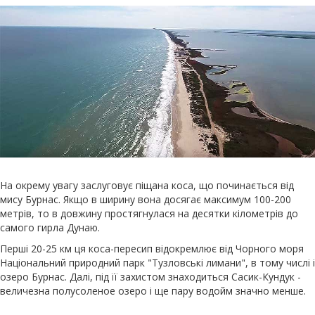
На окрему увагу заслуговує піщана коса, що починається від
мису Бурнас. Якщо в ширину вона досягає максимум 100-200
метрів, то в довжину простягнулася на десятки кілометрів до
самого гирла Дунаю.
Перші 20-25 км ця коса-пересип відокремлює від Чорного моря
Національний природний парк "Тузловські лимани", в тому числі і
озеро Бурнас. Далі, під її захистом знаходиться Сасик-Кундук -
величезна полусоленое озеро і ще пару водойм значно менше.