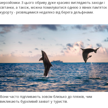
аерозйомки. З цього обриву дуже красиво виглядають заходи і
світанки, а також, можна помилуватися однією з явних пам'яток
курорту - резвящимися недалеко від берега дельфінами.
Вони часто підпливають зовсім близько до пляжів, чим
викликають бурхливий захват у туристів.