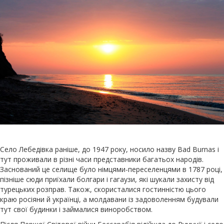
Село Лебедівка раніше, до 1947 року, носило назву Bad Burnas і
тут проживали в різні часи представники багатьох народів.
Заснований це селище було німцями-переселенцями в 1787 році,
пізніше сюди приїхали болгари і гагаузи, які шукали захисту від
турецьких розправ. Також, скористалися гостинністю цього
краю росіяни й українці, а молдавани із задоволенням будували
тут свої будинки і займалися виноробством.