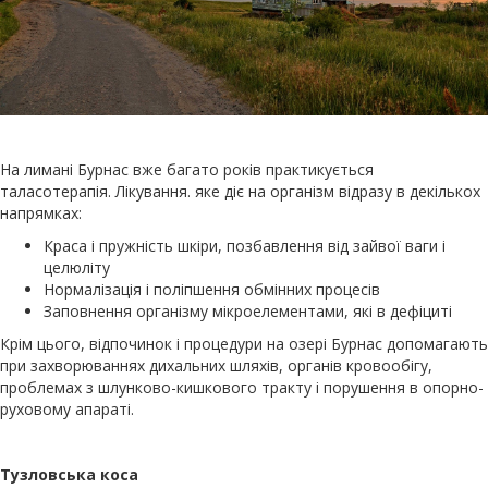
На лимані Бурнас вже багато років практикується
таласотерапія. Лікування. яке діє на організм відразу в декількох
напрямках:
Краса і пружність шкіри, позбавлення від зайвої ваги і
целюліту
Нормалізація і поліпшення обмінних процесів
Заповнення організму мікроелементами, які в дефіциті
Крім цього, відпочинок і процедури на озері Бурнас допомагають
при захворюваннях дихальних шляхів, органів кровообігу,
проблемах з шлунково-кишкового тракту і порушення в опорно-
руховому апараті.
Тузловська коса