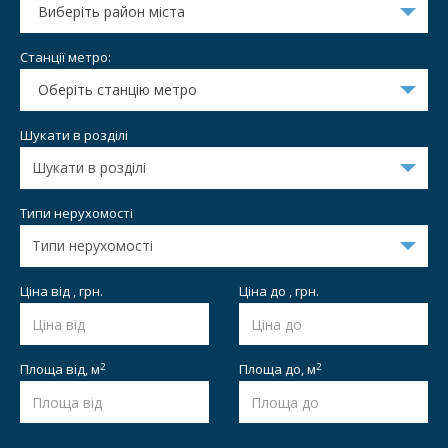
Виберіть район міста
Станції метро:
Оберіть станцію метро
Шукати в розділі
Типи нерухомості
Ціна від , грн.
Ціна до , грн.
2
2
Площа від,
м
Площа до,
м