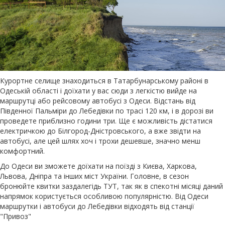
Курортне селище знаходиться в Татарбунарському районі в
Одеській області і доїхати у вас сюди з легкістю вийде на
маршрутці або рейсовому автобусі з Одеси. Відстань від
Південної Пальміри до Лебедівки по трасі 120 км, і в дорозі ви
проведете приблизно години три. Ще є можливість дістатися
електричкою до Білгород-Дністровського, а вже звідти на
автобусі, але цей шлях хоч і трохи дешевше, значно менш
комфортний.
До Одеси ви зможете доїхати на поїзді з Києва, Харкова,
Львова, Дніпра та інших міст України. Головне, в сезон
бронюйте квитки заздалегідь ТУТ, так як в спекотні місяці даний
напрямок користується особливою популярністю. Від Одеси
маршрутки і автобуси до Лебедівки відходять від станції
"Привоз"