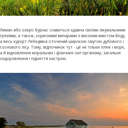
Лиман або озеро Бурнас славиться здавна своїми лікувальними
грязями, а також, корисними випарами з високим вмістом йоду,
а весь курорт Лебедівка оточений широкою смугою дубового і
соснового лісу. Тому, відпочинок тут - це не тільки пляж і море,
а й відновлення моральних і фізичних сил організму, загальне
оздоровлення і підняття настрою.