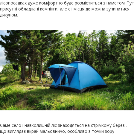
лісопосадках дуже комфортно буде розміститься з наметом. Тут
присутні обладнані кемпінги, але є і місця де можна зупинитися
дикуном.
Саме село і навколишній ліс знаходяться на стрімкому березі,
що виглядає вкрай мальовничо, особливо з точки зору