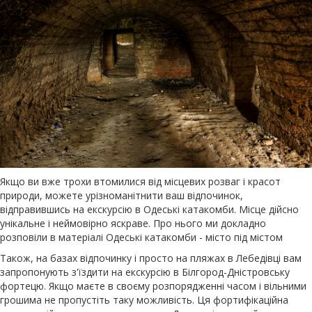
Якщо ви вже трохи втомилися від місцевих розваг і красот
природи, можете урізноманітнити ваш відпочинок,
відправившись на екскурсію в Одеські катакомби. Місце дійсно
унікальне і неймовірно яскраве. Про нього ми докладно
розповіли в матеріалі Одеські катакомби - місто під містом
Також, на базах відпочинку і просто на пляжах в Лебедівці вам
запропонують з'їздити на екскурсію в Білгород-Дністровську
фортецю. Якщо маєте в своєму розпорядженні часом і вільними
грошима не пропустіть таку можливість. Ця фортифікаційна