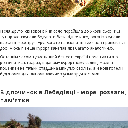
Після Другої світової війни село перейшла до Української РСР, і
тут продовжували будувати бази відпочинку, організовували
парки і інфраструктуру. Багато пансіонатів тих часів працюють і
досі. А ось пізніше курорт занепав як і багато аналогічних.
Останнім часом туристичний бізнес в Україні почав активно
розвиватися, і зараз, в даному курортному селищі можна
побачити не тільки спадщина минулих століть, а й нові готелі і
будиночки для відпочиваючих з усіма зручностями
Відпочинок в Лебедівці - море, розваги,
пам'ятки