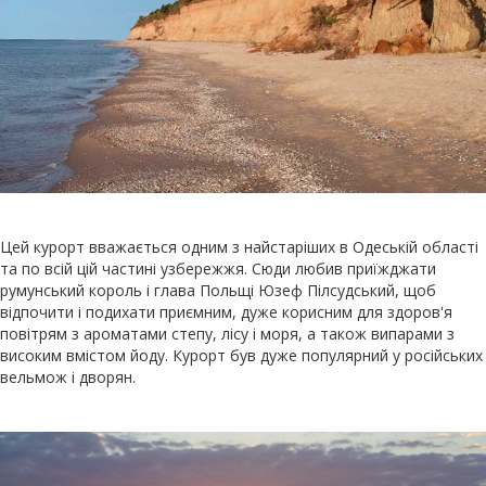
Цей курорт вважається одним з найстаріших в Одеській області
та по всій цій частині узбережжя. Сюди любив приїжджати
румунський король і глава Польщі Юзеф Пілсудський, щоб
відпочити і подихати приємним, дуже корисним для здоров'я
повітрям з ароматами степу, лісу і моря, а також випарами з
високим вмістом йоду. Курорт був дуже популярний у російських
вельмож і дворян.