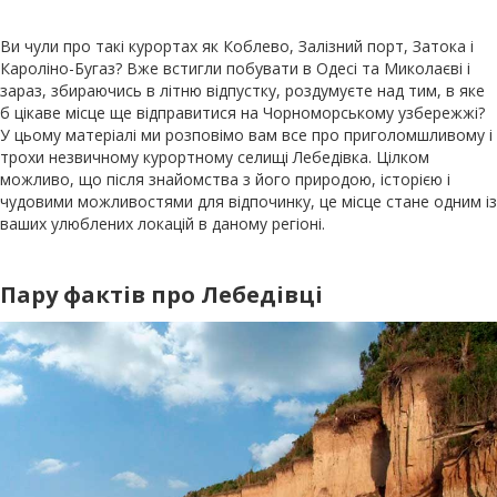
Ви чули про такі курортах як Коблево, Залізний порт, Затока і
Кароліно-Бугаз? Вже встигли побувати в Одесі та Миколаєві і
зараз, збираючись в літню відпустку, роздумуєте над тим, в яке
б цікаве місце ще відправитися на Чорноморському узбережжі?
У цьому матеріалі ми розповімо вам все про приголомшливому і
трохи незвичному курортному селищі Лебедівка. Цілком
можливо, що після знайомства з його природою, історією і
чудовими можливостями для відпочинку, це місце стане одним із
ваших улюблених локацій в даному регіоні.
Пару фактів про Лебедівці