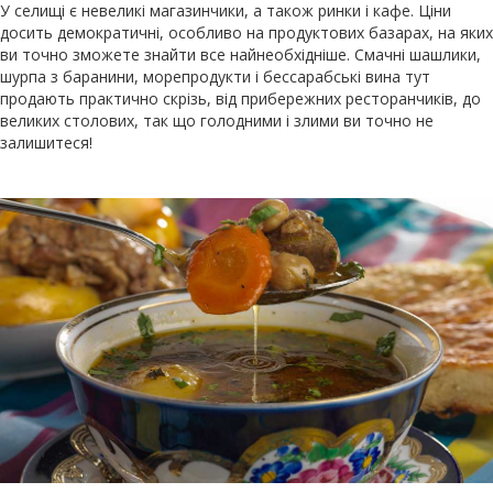
У селищі є невеликі магазинчики, а також ринки і кафе. Ціни
досить демократичні, особливо на продуктових базарах, на яких
ви точно зможете знайти все найнеобхідніше. Смачні шашлики,
шурпа з баранини, морепродукти і бессарабські вина тут
продають практично скрізь, від прибережних ресторанчиків, до
великих столових, так що голодними і злими ви точно не
залишитеся!