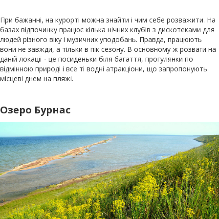
При бажанні, на курорті можна знайти і чим себе розважити. На
базах відпочинку працює кілька нічних клубів з дискотеками для
людей різного віку і музичних уподобань. Правда, працюють
вони не завжди, а тільки в пік сезону. В основному ж розваги на
даній локації - це посиденьки біля багаття, прогулянки по
відмінною природі і все ті водні атракціони, що запропонують
місцеві днем ​​на пляжі.
Озеро Бурнас