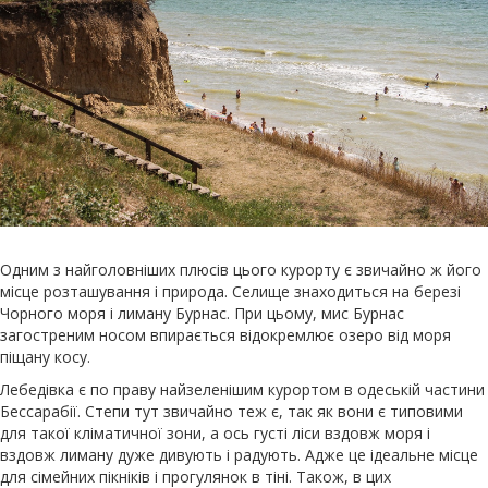
Одним з найголовніших плюсів цього курорту є звичайно ж його
місце розташування і природа. Селище знаходиться на березі
Чорного моря і лиману Бурнас. При цьому, мис Бурнас
загостреним носом впирається відокремлює озеро від моря
піщану косу.
Лебедівка є по праву найзеленішим курортом в одеській частини
Бессарабії. Степи тут звичайно теж є, так як вони є типовими
для такої кліматичної зони, а ось густі ліси вздовж моря і
вздовж лиману дуже дивують і радують. Адже це ідеальне місце
для сімейних пікніків і прогулянок в тіні. Також, в цих