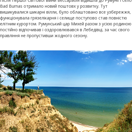
Після Першої Світової війни Бессарабія відійшла до Румунії і село
Bad Burnas отримало новий поштовх у розвитку. Тут
вишикувалися шикарні вілли, було облаштовано все узбережжя,
функціонувала грязелікарня і селище поступово став повністю
елітним курортом. Румунський цар Михей разом з усією родиною
постійно відпочивав і оздоровлювався в Лебедівці, за час свого
правління не пропустивши жодного сезону.