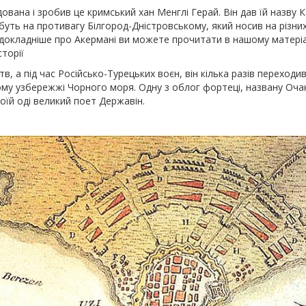
ована і зробив це кримський хан Менглі Герай. Він дав їй назву К
уть на противагу Білгород-Дністровському, який носив на різни
, докладніше про Акермані ви можете прочитати в нашому матеріа
торії
тв, а під час Російсько-Турецьких воєн, він кілька разів переходив
ному узбережжі Чорного моря. Одну з облог фортеці, названу Оча
оїй оді великий поет Державін.