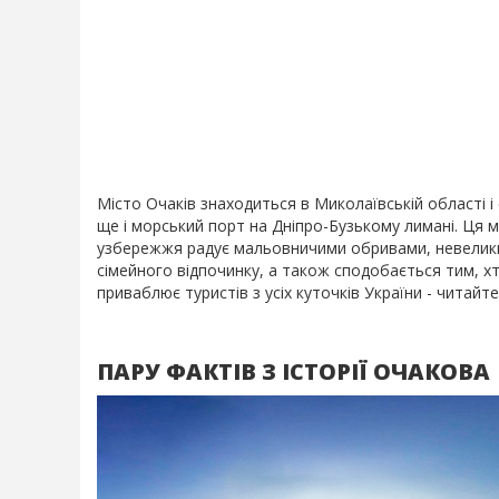
Місто Очаків знаходиться в Миколаївській області і
ще і морський порт на Дніпро-Бузькому лимані. Ця м
узбережжя радує мальовничими обривами, невеликим
сімейного відпочинку, а також сподобається тим, хто
приваблює туристів з усіх куточків України - читайт
ПАРУ ФАКТІВ З ІСТОРІЇ ОЧАКОВА