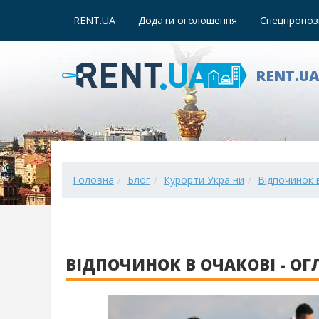
RENT.UA
Додати оголошення
Спецпропози
RENT.U
Головна
Блог
Курорти України
Відпочинок в
ВІДПОЧИНОК В ОЧАКОВІ - ОГ