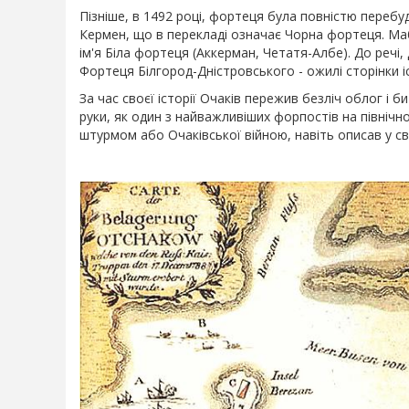
Пізніше, в 1492 році, фортеця була повністю перебуд
Кермен, що в перекладі означає Чорна фортеця. Маб
ім'я Біла фортеця (Аккерман, Четатя-Албе). До речі
Фортеця Білгород-Дністровського - ожилі сторінки іс
За час своєї історії Очаків пережив безліч облог і би
руки, як один з найважливіших форпостів на північ
штурмом або Очаківської війною, навіть описав у св