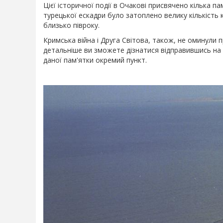
Цієї історичної події в Очакові присвячено кілька пам
турецької ескадри було затоплено велику кількість к
близько півроку.
Кримська війна і Друга Світова, також, не оминули
детальніше ви зможете дізнатися відправившись на 
даної пам'ятки окремий пункт.