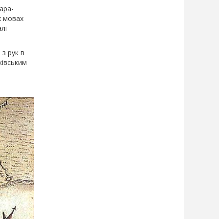
ара-
х мовах
лі
 з рук в
ківським