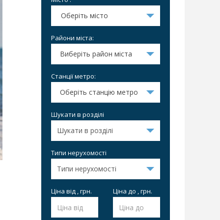
Оберіть місто
Райони міста:
Виберіть район міста
Станції метро:
Оберіть станцію метро
Шукати в розділі
Типи нерухомості
Ціна від , грн.
Ціна до , грн.