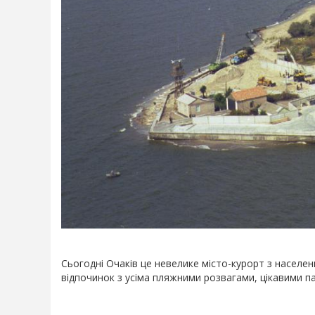
Сьогодні Очаків це невелике місто-курорт з населен
відпочинок з усіма пляжними розвагами, цікавими па