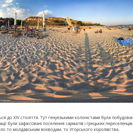
ться до XIV століття. Тут генуезькими колоністами була побудова
ації були зафіксовані поселення сарматів і грецьких переселенців
дило то молдавським воєводам, то Угорського королівства.