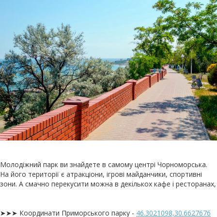
Молодіжний парк ви знайдете в самому центрі Чорноморська.
На його території є атракціони, ігрові майданчики, спортивні
зони. А смачно перекусити можна в декількох кафе і ресторанах,
➤➤➤ Координати Приморського парку -
46.3021098,30.6627676