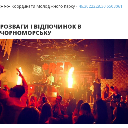
➤➤➤ Координати Молодіжного парку -
46.3022228,30.6503061
РОЗВАГИ І ВІДПОЧИНОК В
ЧОРНОМОРСЬКУ