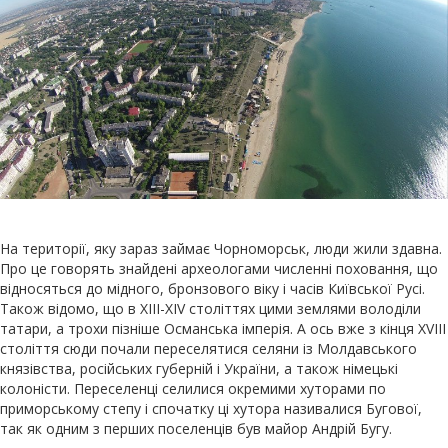
На території, яку зараз займає Чорноморськ, люди жили здавна.
Про це говорять знайдені археологами численні поховання, що
відносяться до мідного, бронзового віку і часів Київської Русі.
Також відомо, що в XIII-XIV століттях цими землями володіли
татари, а трохи пізніше Османська імперія. А ось вже з кінця XVIII
століття сюди почали переселятися селяни із Молдавського
князівства, російських губерній і України, а також німецькі
колоністи. Переселенці селилися окремими хуторами по
приморському степу і спочатку ці хутора називалися Бугової,
так як одним з перших поселенців був майор Андрій Бугу.