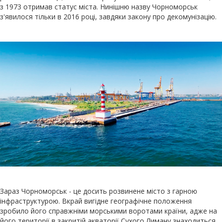
з 1973 отримав статус міста. Нинішню назву Чорноморськ
з'явилося тільки в 2016 році, завдяки закону про декомунізацію.
Зараз Чорноморськ - це досить розвинене місто з гарною
інфраструктурою. Вкрай вигідне географічне положення
зробило його справжніми морськими воротами країни, адже на
його території в закритій акваторії Сухого Лиману знаходиться