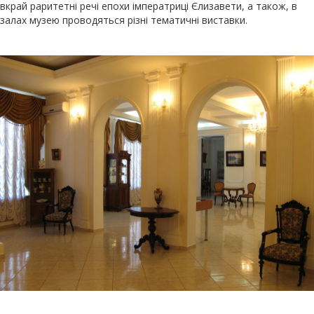
вкрай раритетні речі епохи імператриці Єлизавети, а також, в
залах музею проводяться різні тематичні виставки.