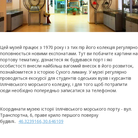
Цей музей працює з 1970 року і з тих пір його колекція регулярно
поповнюється новими експонатами. Тут ви побачите картини на
портову тематику, дізнаєтеся як будувався порт і які
особистості внесли найбільш вагомий внесок в його розвиток,
познайомитеся з історією Сухого лиману. У музеї регулярно
проводяться екскурсії для студентів одеських вузів і курсантів
Іллічівського морського коледжу, і для того щоб потрапити
сюди необхідно попередньо записатися за телефоном.
Координати музею історії Іллічівського морського порту - вул.
Транспортна, 6, праве крило першого поверху
будівлі..
46.3239166,30.646109