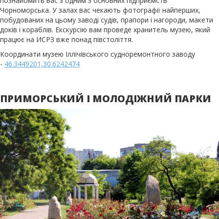
познайомить вас з одним з основних підприємств
Чорноморська. У залах вас чекають фотографії найперших,
побудованих на цьому заводі судів, прапори і нагороди, макети
доків і кораблів. Екскурсію вам проведе хранитель музею, який
працює на ИСРЗ вже понад півстоліття.
Координати музею Іллічівського судноремонтного заводу
-
46.3449201,30.6242474
ПРИМОРСЬКИЙ І МОЛОДІЖНИЙ ПАРКИ