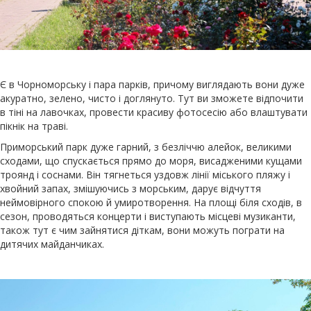
Є в Чорноморську і пара парків, причому виглядають вони дуже
акуратно, зелено, чисто і доглянуто. Тут ви зможете відпочити
в тіні на лавочках, провести красиву фотосесію або влаштувати
пікнік на траві.
Приморський парк дуже гарний, з безліччю алейок, великими
сходами, що спускається прямо до моря, висадженими кущами
троянд і соснами. Він тягнеться уздовж лінії міського пляжу і
хвойний запах, змішуючись з морським, дарує відчуття
неймовірного спокою й умиротворення. На площі біля сходів, в
сезон, проводяться концерти і виступають місцеві музиканти,
також тут є чим зайнятися діткам, вони можуть пограти на
дитячих майданчиках.