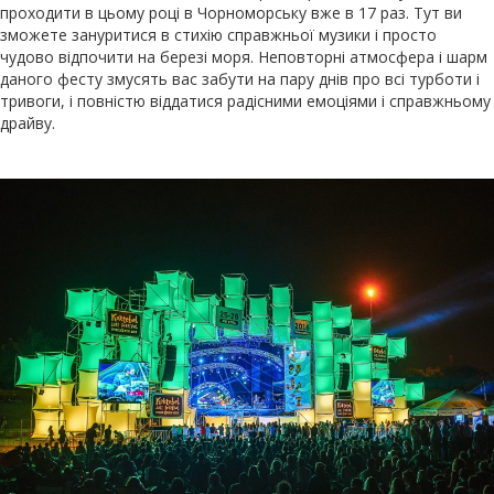
проходити в цьому році в Чорноморську вже в 17 раз. Тут ви
зможете зануритися в стихію справжньої музики і просто
чудово відпочити на березі моря. Неповторні атмосфера і шарм
даного фесту змусять вас забути на пару днів про всі турботи і
тривоги, і повністю віддатися радісними емоціями і справжньому
драйву.