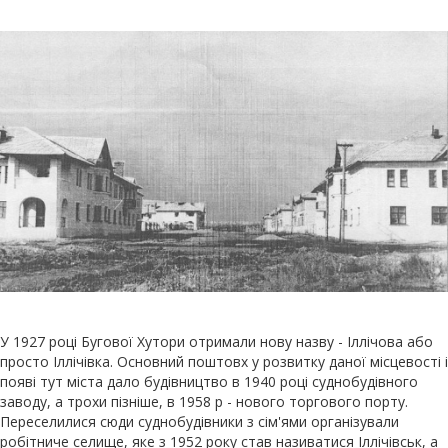
У 1927 році Бугової Хутори отримали нову назву - Іллічова або
просто Іллічівка. Основний поштовх у розвитку даної місцевості і
появі тут міста дало будівництво в 1940 році суднобудівного
заводу, а трохи пізніше, в 1958 р - нового торгового порту.
Переселилися сюди суднобудівники з сім'ями організували
робітниче селище, яке з 1952 року став називатися Іллічівськ, а