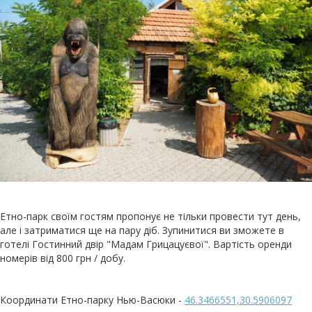
Етно-парк своїм гостям пропонує не тільки провести тут день,
але і затриматися ще на пару діб. Зупинитися ви зможете в
готелі Гостинний двір "Мадам Грицацуєвої". Вартість оренди
номерів від 800 грн / добу.
Координати Етно-парку Нью-Васюки -
46.3466551,30.5906097