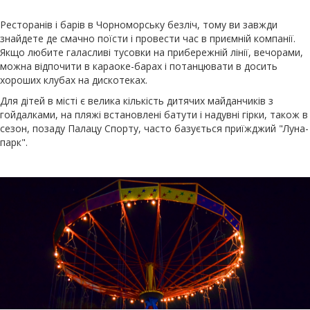
Ресторанів і барів в Чорноморську безліч, тому ви завжди
знайдете де смачно поїсти і провести час в приємній компанії.
Якщо любите галасливі тусовки на прибережній лінії, вечорами,
можна відпочити в караоке-барах і потанцювати в досить
хороших клубах на дискотеках.
Для дітей в місті є велика кількість дитячих майданчиків з
гойдалками, на пляжі встановлені батути і надувні гірки, також в
сезон, позаду Палацу Спорту, часто базується приїжджий "Луна-
парк".