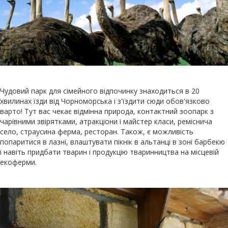
Чудовий парк для сімейного відпочинку знаходиться в 20
хвилинах їзди від Чорноморська і з'їздити сюди обов'язково
варто! Тут вас чекає відмінна природа, контактний зоопарк з
чарівними звірятками, атракціони і майстер класи, реміснича
село, страусина ферма, ресторан. Також, є можливість
попаритися в лазні, влаштувати пікнік в альтанці в зоні барбекю
і навіть придбати тварин і продукцію тваринництва на місцевій
екоферми.