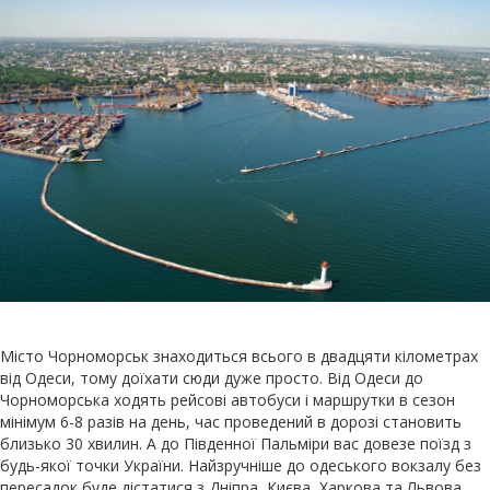
Місто Чорноморськ знаходиться всього в двадцяти кілометрах
від Одеси, тому доїхати сюди дуже просто. Від Одеси до
Чорноморська ходять рейсові автобуси і маршрутки в сезон
мінімум 6-8 разів на день, час проведений в дорозі становить
близько 30 хвилин. А до Південної Пальміри вас довезе поїзд з
будь-якої точки України. Найзручніше до одеського вокзалу без
пересадок буде дістатися з Дніпра, Києва, Харкова та Львова.