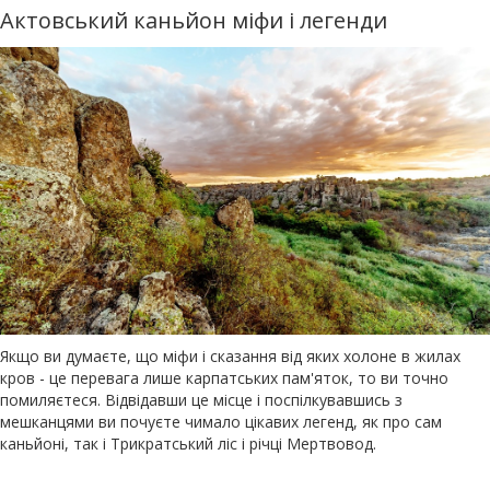
Актовський каньйон міфи і легенди
Якщо ви думаєте, що міфи і сказання від яких холоне в жилах
кров - це перевага лише карпатських пам'яток, то ви точно
помиляєтеся. Відвідавши це місце і поспілкувавшись з
мешканцями ви почуєте чимало цікавих легенд, як про сам
каньйоні, так і Трикратський ліс і річці Мертвовод.