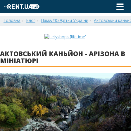
Головна
Блог
Пам&#039;ятки України
Актовський каньйон
АКТОВСЬКИЙ КАНЬЙОН - АРІЗОНА В
МІНІАТЮРІ