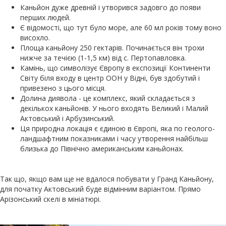
Каньйон дуже древній і утворився задовго до появи
перших людей.
Є відомості, що тут було море, але 60 мл років тому воно
висохло.
Площа каньйону 250 гектарів. Починається він трохи
нижче за течією (1-1,5 км) від с. Пертопавловка.
Камінь, що символізує Європу в експозиції Континенти
Світу біля входу в центр ООН у Відні, був здобутий і
привезено з цього місця.
Долина диявола - це комплекс, який складається з
декількох каньйонів. У нього входять Великий і Малий
Актовський і Арбузинський.
Ця природна локація є єдиною в Європі, яка по геолого-
ландшафтним показниками і часу утворення найбільш
близька до Північно американським каньйонах.
Так що, якщо вам ще не вдалося побувати у Гранд Каньйону,
для початку Актовський буде відмінним варіантом. Прямо
Арізонський скелі в мініатюрі.