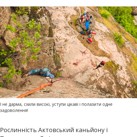
І не дарма, схили високі, уступи цікаві і полазити одне
задоволення!
Рослинність Актовський каньйону і