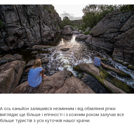
А ось каньйон залишився незмінним і від обміління річки
виглядає ще більше і епічності і з кожним роком залучає все
більше туристів з усіх куточків нашої країни.