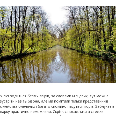
У лісі водиться безліч звірів, за словами місцевих, тут можна
зустріти навіть бізона, але ми помітили тільки представників
сімейства оленячих і багато спокійно пасуться корів. Заблукає в
парку практично неможливо. Скрізь є покажчики а стежки