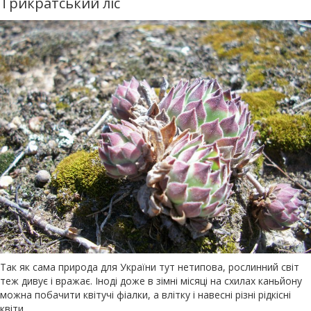
Трикратський ліс
Так як сама природа для України тут нетипова, рослинний світ
теж дивує і вражає. Іноді доже в зімні місяці на схилах каньйону
можна побачити квітучі фіалки, а влітку і навесні різні рідкісні
квіти.