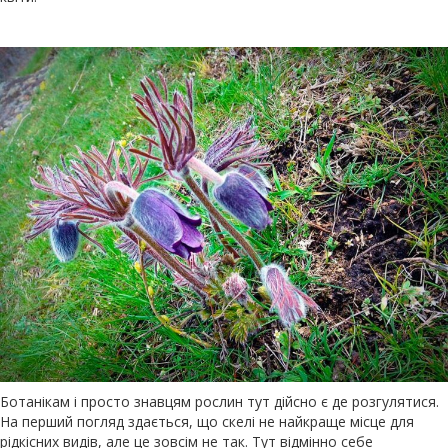
Ботанікам і просто знавцям рослин тут дійсно є де розгулятися.
На перший погляд здається, що скелі не найкраще місце для
рідкісних видів, але це зовсім не так. Тут відмінно себе