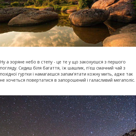
Ну а зоряне небо в степу - це те у що закохуєшся з першого
погляду. Сидиш біля багаття, їж шашлик, п'єш смачний чай з
похідної гуртки і намагаєшся запам'ятати кожну мить, адже так
не хочеться повертатися в запорошений і галасливий мегаполіс.