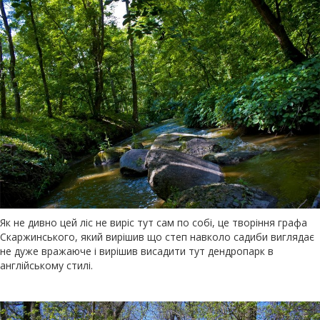
Як не дивно цей ліс не виріс тут сам по собі, це творіння графа
Скаржинського, який вирішив що степ навколо садиби виглядає
не дуже вражаюче і вирішив висадити тут дендропарк в
англійському стилі.