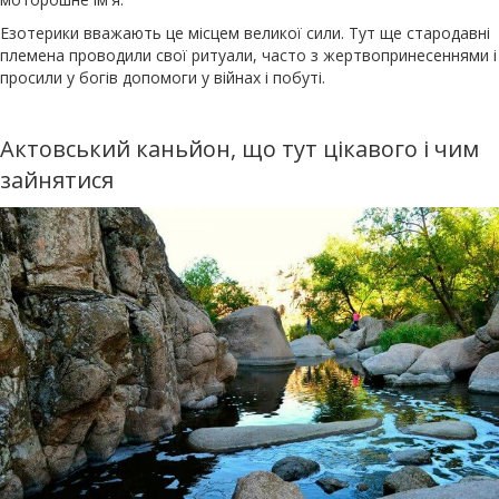
Езотерики вважають це місцем великої сили. Тут ще стародавні
племена проводили свої ритуали, часто з жертвопринесеннями і
просили у богів допомоги у війнах і побуті.
Актовський каньйон, що тут цікавого і чим
зайнятися