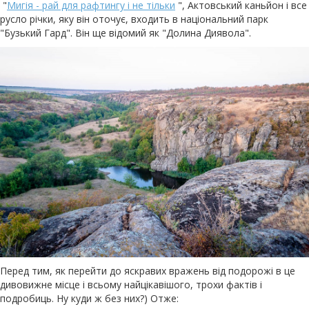
"
Мигія - рай для рафтингу і не тільки
", Актовський каньйон і все
русло річки, яку він оточує, входить в національний парк
"Бузький Гард". Він ще відомий як "Долина Диявола".
Перед тим, як перейти до яскравих вражень від подорожі в це
дивовижне місце і всьому найцікавішого, трохи фактів і
подробиць. Ну куди ж без них?) Отже: