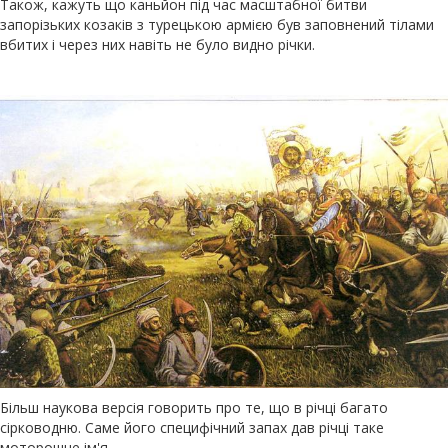
Також, кажуть що каньйон під час масштабної битви
запорізьких козаків з турецькою армією був заповнений тілами
вбитих і через них навіть не було видно річки.
Більш наукова версія говорить про те, що в річці багато
сірководню. Саме його специфічний запах дав річці таке
моторошне ім'я.