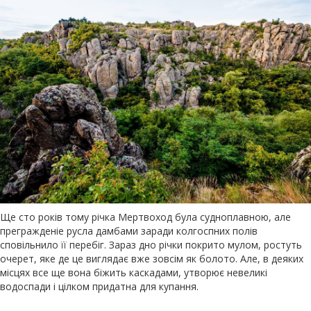
Ще сто років тому річка Мертвоход була судноплавною, але
прегражденіе русла дамбами заради колгоспних полів
сповільнило її перебіг. Зараз дно річки покрито мулом, ростуть
очерет, яке де це виглядає вже зовсім як болото. Але, в деяких
місцях все ще вона біжить каскадами, утворює невеликі
водоспади і цілком придатна для купання.