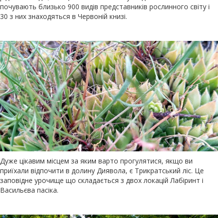
почувають близько 900 видів представників рослинного світу і
30 з них знаходяться в Червоній книзі.
Дуже цікавим місцем за яким варто прогулятися, якщо ви
приїхали відпочити в долину Диявола, є Трикратський ліс. Це
заповідне урочище що складається з двох локацій Лабіринт і
Васильєва пасіка.