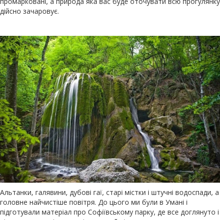
промарковані, а природа яка вас буде оточувати всю прогулянку
дійсно зачаровує.
Альтанки, галявини, дубові гаї, старі містки і штучні водоспади, а
головне найчистіше повітря. До цього ми були в Умані і
підготували матеріал про Софіївському парку, де все доглянуто і