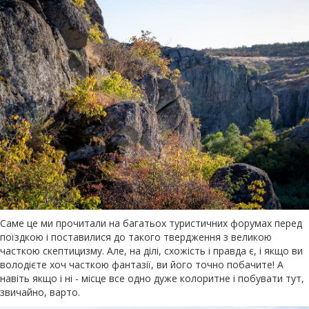
Саме це ми прочитали на багатьох туристичних форумах перед
поїздкою і поставилися до такого твердження з великою
часткою скептицизму. Але, на ділі, схожість і правда є, і якщо ви
володієте хоч часткою фантазії, ви його точно побачите! А
навіть якщо і ні - місце все одно дуже колоритне і побувати тут,
звичайно, варто.