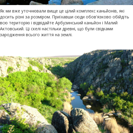
Як ми вже уточнювали вище це цілий комплекс каньйонів, які
досить різні за розміром. Приїхавши сюди обов'язково обійдіть
всю територію і відвідайте Арбузинський каньйон і Малий
Актовський. Ці скелі настільки древні, що були свідками
зародження всього життя на землі.