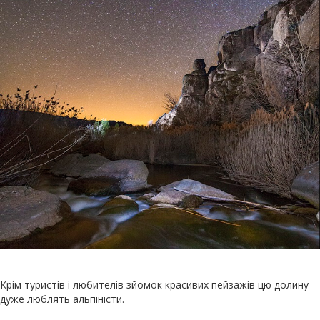
Крім туристів і любителів зйомок красивих пейзажів цю долину
дуже люблять альпіністи.