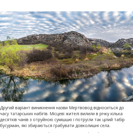
Другий варіант виникнення назви Мертвовод відноситься до
часу татарських набігів. Місцеві жителі вилили в річку кілька
десятків чанів з отруйною сумішшю і потруїли так цілий табір
бусурман, які збираються грабувати довколишні села.