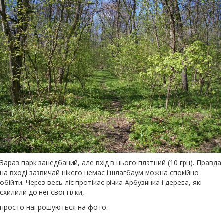
Зараз парк занедбаний, але вхід в нього платний (10 грн). Правда
на вході зазвичай нікого немає і шлагбаум можна спокійно
обійти. Через весь ліс протікає річка Арбузинка і дерева, які
схилили до неї свої гілки,
просто напрошуються на фото.