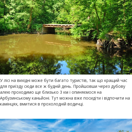
У лісі на вихідні може бути багато туристів, так що кращий час
для приїзду сюди все ж будній день. Пройшовши через дубову
алею проходимо ще близько 3 км і опиняємося на
Арбузинському каньйоні. Тут можна вже посидіти і відпочити на
камінцях, вмитися в прохолодній водичці.