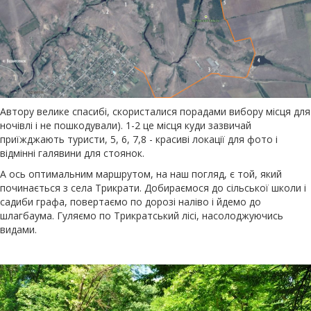
Автору велике спасибі, скористалися порадами вибору місця для
ночівлі і не пошкодували). 1-2 це місця куди зазвичай
приїжджають туристи, 5, 6, 7,8 - красиві локації для фото і
відмінні галявини для стоянок.
А ось оптимальним маршрутом, на наш погляд, є той, який
починається з села Трикрати. Добираємося до сільської школи і
садиби графа, повертаємо по дорозі наліво і йдемо до
шлагбаума. Гуляємо по Трикратський лісі, насолоджуючись
видами.