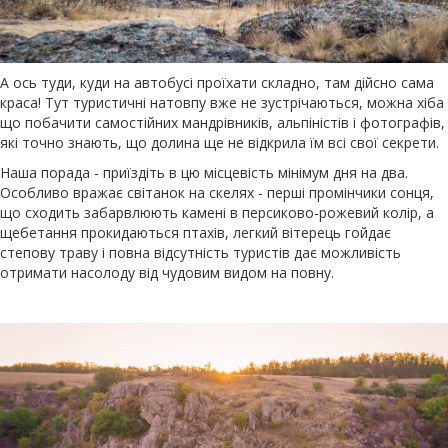
А ось туди, куди на автобусі проїхати складно, там дійсно сама
краса! Тут туристичні натовпу вже не зустрічаються, можна хіба
що побачити самостійних мандрівників, альпіністів і фотографів,
які точно знають, що долина ще не відкрила їм всі свої секрети.
Наша порада - приїздіть в цю місцевість мінімум дня на два.
Особливо вражає світанок на скелях - перші промінчики сонця,
що сходить забарвлюють камені в персиково-рожевий колір, а
щебетання прокидаються птахів, легкий вітерець гойдає
степову траву і повна відсутність туристів дає можливість
отримати насолоду від чудовим видом на повну.