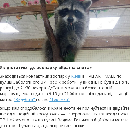
Як дістатися до зоопарку «Країна єнота»
Знаходиться контактний зоопарк у
Києві
в ТРЦ ART MALL по
вулиці Заболотного 37. Графік роботи і у вихідні, і в будні дні з 10
ранку і до 21:30 вечора. Доїхати можна на безкоштовній
маршрутці, яка ходить з 9:15 до 21:00 кожні півгодини від станції
метро
"Видубичі"
і ст. м.
"Теремки"
.
Якщо вам сподобалося в Країні єнота не полінуйтеся і відвідайте
ще один подібний зоокуточок — "Зверополіс". Він знаходиться в
ТРЦ «Космополіт» по вулиці Вадима Гетьмана 6. Доїхати можна
до ст. м. Шулявська, а далі пройтися пішки.