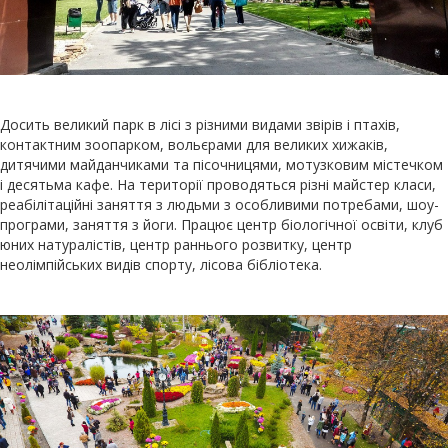
Досить великий парк в лісі з різними видами звірів і птахів,
контактним зоопарком, вольєрами для великих хижаків,
дитячими майданчиками та пісочницями, мотузковим містечком
і десятьма кафе. На території проводяться різні майстер класи,
реабілітаційні заняття з людьми з особливими потребами, шоу-
програми, заняття з йоги. Працює центр біологічної освіти, клуб
юних натуралістів, центр раннього розвитку, центр
неолімпійських видів спорту, лісова бібліотека.