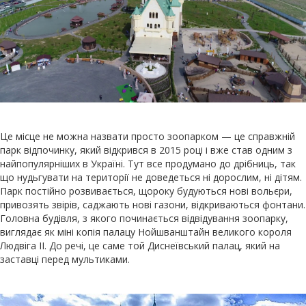
Це місце не можна назвати просто зоопарком — це справжній
парк відпочинку, який відкрився в 2015 році і вже став одним з
найпопулярніших в Україні. Тут все продумано до дрібниць, так
що нудьгувати на території не доведеться ні дорослим, ні дітям.
Парк постійно розвивається, щороку будуються нові вольєри,
привозять звірів, саджають нові газони, відкриваються фонтани.
Головна будівля, з якого починається відвідування зоопарку,
виглядає як міні копія палацу Нойшванштайн великого короля
Людвіга II. До речі, це саме той Диснеївський палац, який на
заставці перед мультиками.