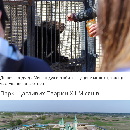
До речі, ведмідь Мишко дуже любить згущене молоко, так що
частування вітаються!
Парк Щасливих Тварин XII Місяців