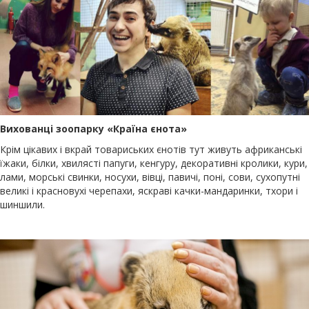
Вихованці зоопарку «Країна єнота»
Крім цікавих і вкрай товариських єнотів тут живуть африканські
їжаки, білки, хвилясті папуги, кенгуру, декоративні кролики, кури,
лами, морські свинки, носухи, вівці, павичі, поні, сови, сухопутні
великі і красновухі черепахи, яскраві качки-мандаринки, тхори і
шиншили.