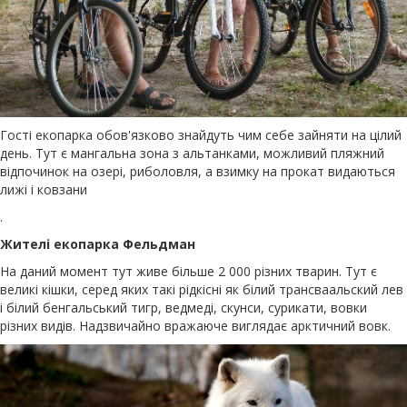
Гості екопарка обов'язково знайдуть чим себе зайняти на цілий
день. Тут є мангальна зона з альтанками, можливий пляжний
відпочинок на озері, риболовля, а взимку на прокат видаються
лижі і ковзани
.
Жителі екопарка Фельдман
На даний момент тут живе більше 2 000 різних тварин. Тут є
великі кішки, серед яких такі рідкісні як білий трансваальский лев
і білий бенгальський тигр, ведмеді, скунси, сурикати, вовки
різних видів. Надзвичайно вражаюче виглядає арктичний вовк.