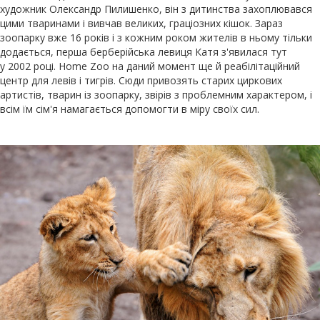
художник Олександр Пилишенко, він з дитинства захоплювався
цими тваринами і вивчав великих, граціозних кішок. Зараз
зоопарку вже 16 років і з кожним роком жителів в ньому тільки
додається, перша берберійська левиця Катя з'явилася тут
у 2002 році. Home Zoo на даний момент ще й реабілітаційний
центр для левів і тигрів. Сюди привозять старих циркових
артистів, тварин із зоопарку, звірів з проблемним характером, і
всім їм сім'я намагається допомогти в міру своїх сил.