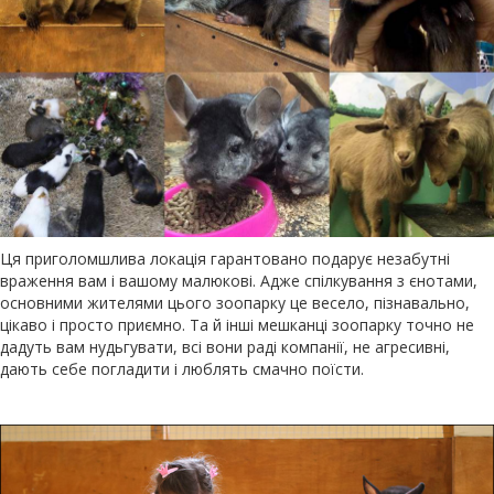
Ця приголомшлива локація гарантовано подарує незабутні
враження вам і вашому малюкові. Адже спілкування з єнотами,
основними жителями цього зоопарку це весело, пізнавально,
цікаво і просто приємно. Та й інші мешканці зоопарку точно не
дадуть вам нудьгувати, всі вони раді компанії, не агресивні,
дають себе погладити і люблять смачно поїсти.