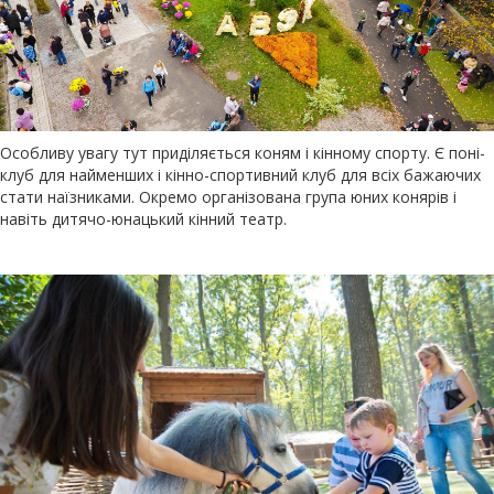
Особливу увагу тут приділяється коням і кінному спорту. Є поні-
клуб для найменших і кінно-спортивний клуб для всіх бажаючих
стати наїзниками. Окремо організована група юних конярів і
навіть дитячо-юнацький кінний театр.