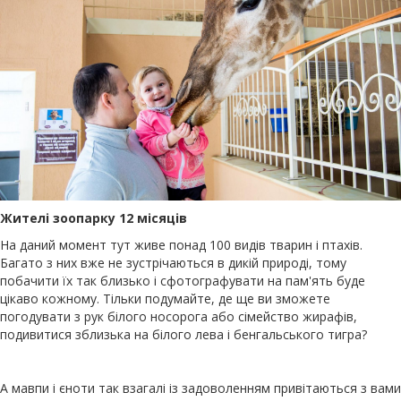
Жителі зоопарку 12 місяців
На даний момент тут живе понад 100 видів тварин і птахів.
Багато з них вже не зустрічаються в дикій природі, тому
побачити їх так близько і сфотографувати на пам'ять буде
цікаво кожному. Тільки подумайте, де ще ви зможете
погодувати з рук білого носорога або сімейство жирафів,
подивитися зблизька на білого лева і бенгальського тигра?
А мавпи і єноти так взагалі із задоволенням привітаються з вами