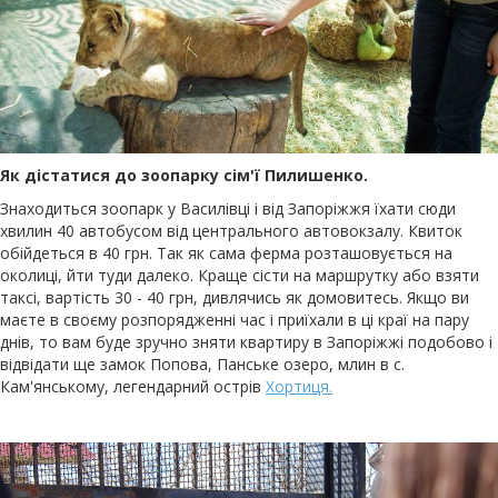
Як дістатися до зоопарку сім'ї Пилишенко.
Знаходиться зоопарк у Василівці і від Запоріжжя їхати сюди
хвилин 40 автобусом від центрального автовокзалу. Квиток
обійдеться в 40 грн. Так як сама ферма розташовується на
околиці, йти туди далеко. Краще сісти на маршрутку або взяти
таксі, вартість 30 - 40 грн, дивлячись як домовитесь. Якщо ви
маєте в своєму розпорядженні час і приїхали в ці краї на пару
днів, то вам буде зручно зняти квартиру в Запоріжжі подобово і
відвідати ще замок Попова, Панське озеро, млин в с.
Кам'янському, легендарний острів
Хортиця.