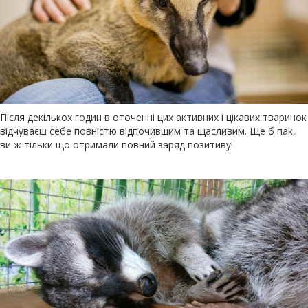
Після декількох годин в оточенні цих активних і цікавих тваринок
відчуваєш себе повністю відпочившим та щасливим. Ще б пак,
ви ж тільки що отримали повний заряд позитиву!