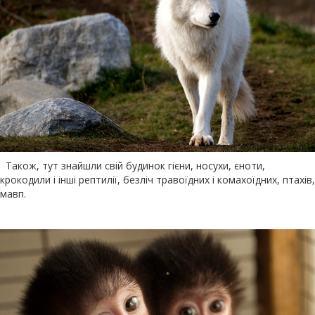
Також, тут знайшли свій будинок гієни, носухи, єноти,
крокодили і інші рептилії, безліч травоїдних і комахоїдних, птахів,
мавп.