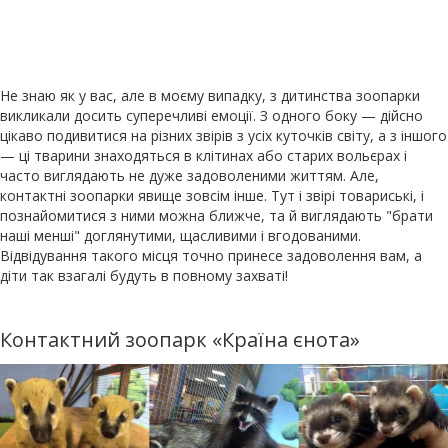
Не знаю як у вас, але в моєму випадку, з дитинства зоопарки
викликали досить суперечливі емоції. З одного боку — дійсно
цікаво подивитися на різних звірів з усіх куточків світу, а з іншого
— ці тварини знаходяться в клітинах або старих вольєрах і
часто виглядають не дуже задоволеними життям. Але,
контактні зоопарки явище зовсім інше. Тут і звірі товариські, і
познайомитися з ними можна ближче, та й виглядають "брати
наші менші" доглянутими, щасливими і вгодованими.
Відвідування такого місця точно принесе задоволення вам, а
діти так взагалі будуть в повному захваті!
Контактний зоопарк «Країна єнота»