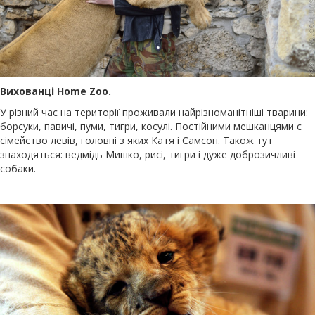
Вихованці Home Zoo.
У різний час на території проживали найрізноманітніші тварини:
борсуки, павичі, пуми, тигри, косулі. Постійними мешканцями є
сімейство левів, головні з яких Катя і Самсон. Також тут
знаходяться: ведмідь Мишко, рисі, тигри і дуже доброзичливі
собаки.