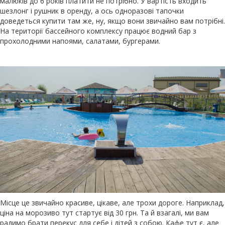
малюків до 6 років платити не потрібно. У вартість входить
шезлонг і рушник в оренду, а ось одноразові тапочки
доведеться купити там же, ну, якщо вони звичайно вам потрібні.
На території бассейного комплексу працює водний бар з
прохолодними напоями, салатами, бургерами.
Місце це звичайно красиве, цікаве, але трохи дороге. Наприклад,
ціна на морозиво тут стартує від 30 грн. Та й взагалі, ми вам
радимо брати перекус для себе і дітей з собою. Кафе тут є, але