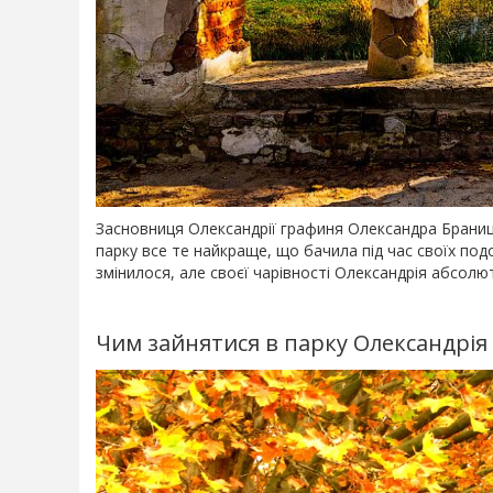
Засновниця Олександрії графиня Олександра Браниць
парку все те найкраще, що бачила під час своїх под
змінилося, але своєї чарівності Олександрія абсолю
Чим зайнятися в парку Олександрія