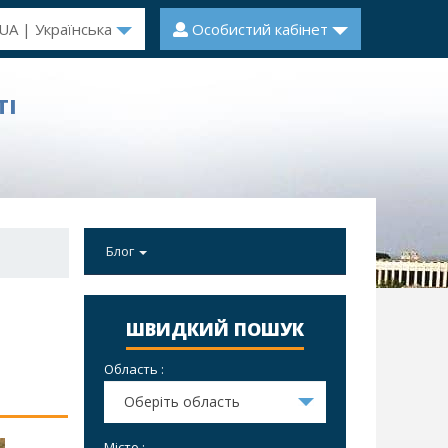
UA | Українська
Особистий кабінет
ТІ
Блог
ШВИДКИЙ ПОШУК
Область :
Оберіть область
Місто :