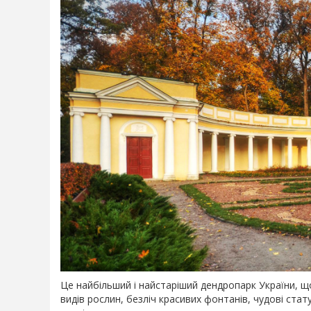
Це найбільший і найстаріший дендропарк України, щ
видів рослин, безліч красивих фонтанів, чудові статуї