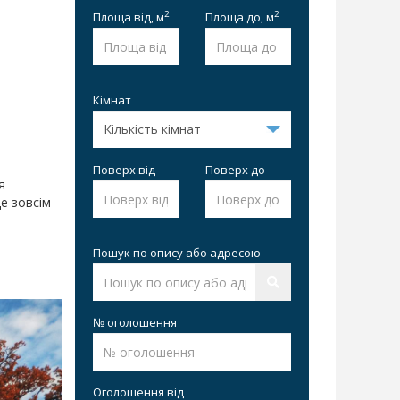
2
2
Площа від,
м
Площа до,
м
Кімнат
Поверх від
Поверх до
я
е зовсім
Пошук по опису або адресою
№ оголошення
Оголошення від