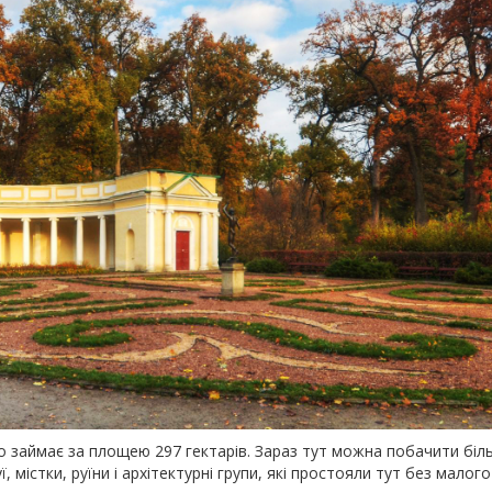
о займає за площею 297 гектарів. Зараз тут можна побачити біл
, містки, руїни і архітектурні групи, які простояли тут без малого