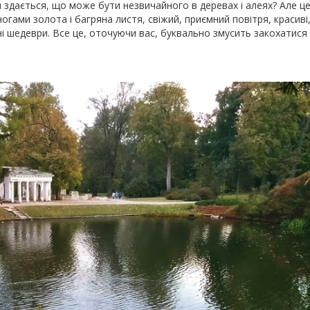
 здається, що може бути незвичайного в деревах і алеях? Але це
ногами золота і багряна листя, свіжий, приємний повітря, красиві
рні шедеври. Все це, оточуючи вас, буквально змусить закохатися