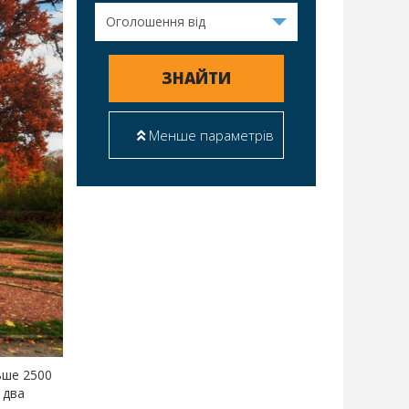
ЗНАЙТИ
Менше параметрів
ьше 2500
 два