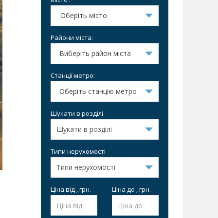
Оберіть місто
Райони міста:
Виберіть район міста
Станції метро:
Оберіть станцію метро
Шукати в розділі
Типи нерухомості
Ціна від , грн.
Ціна до , грн.