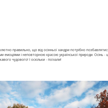
солютно правильно, що від осінньої хандри потрібно позбавлятис
 емоціями і неповторною красою української природи. Осінь - ц
авого чудового! І оскільки - поїхали!