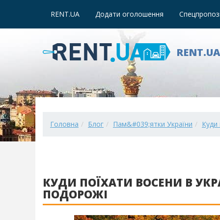
RENT.UA
Додати оголошення
Спецпропози
RENT.U
Головна
Блог
Пам&#039;ятки України
Куди 
КУДИ ПОЇХАТИ ВОСЕНИ В УКРА
ПОДОРОЖІ