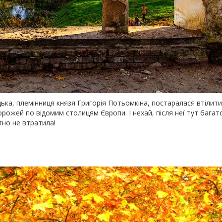
ка, племінниця князя Григорія Потьомкіна, постаралася втілити
орожей по відомим столицям Європи. І нехай, після неї тут бага
тно не втратила!