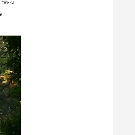
 тільки
,
 в