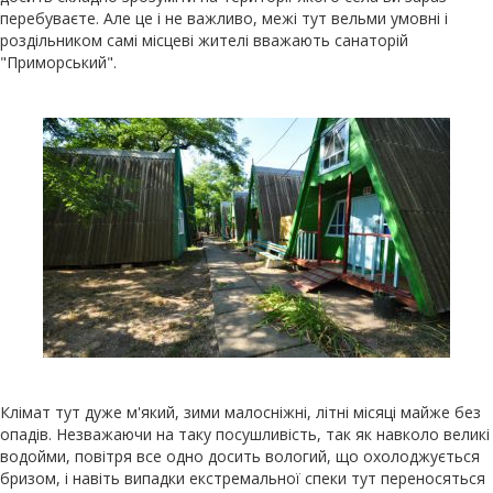
перебуваєте. Але це і не важливо, межі тут вельми умовні і
роздільником самі місцеві жителі вважають санаторій
"Приморський".
Клімат тут дуже м'який, зими малосніжні, літні місяці майже без
опадів. Незважаючи на таку посушливість, так як навколо великі
водойми, повітря все одно досить вологий, що охолоджується
бризом, і навіть випадки екстремальної спеки тут переносяться