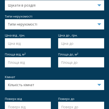
Типи нерухомості
Ціна від , грн.
Ціна до , грн.
2
2
Площа від,
м
Площа до,
м
Кімнат
Поверх від
Поверх до