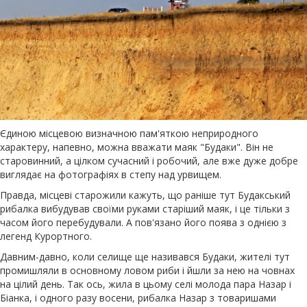
Єдиною місцевою визначною пам'яткою неприродного
характеру, напевно, можна вважати маяк "Будаки". Він не
старовинний, а цілком сучасний і робочий, але вже дуже добре
виглядає на фотографіях в степу над урвищем.
Правда, місцеві старожили кажуть, що раніше тут Будакський
рибалка вибудував своїми руками старіший маяк, і це тільки з
часом його перебудували. А пов'язано його поява з однією з
легенд Курортного.
Давним-давно, коли селище ще називався Будаки, жителі тут
промишляли в основному ловом риби і йшли за нею на човнах
на цілий день. Так ось, жила в цьому селі молода пара Назар і
Біанка, і одного разу восени, рибалка Назар з товаришами