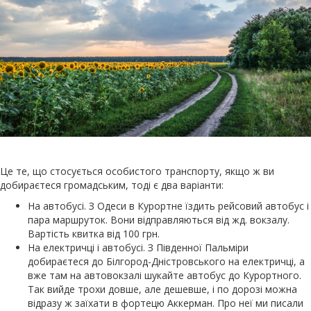
Це те, що стосується особистого транспорту, якщо ж ви
добираєтеся громадським, тоді є два варіанти:
На автобусі. З Одеси в Курортне їздить рейсовий автобус і
пара маршруток. Вони відправляються від жд. вокзалу.
Вартість квитка від 100 грн.
На електричці і автобусі. З Південної Пальміри
добираєтеся до Білгород-Дністровського на електричці, а
вже там на автовокзалі шукайте автобус до Курортного.
Так вийде трохи довше, але дешевше, і по дорозі можна
відразу ж заїхати в фортецю Аккерман. Про неї ми писали