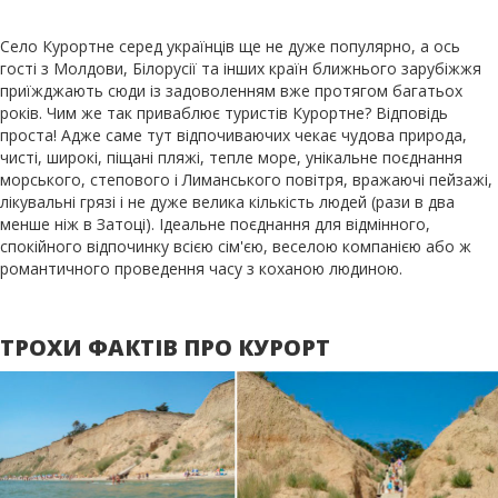
Село Курортне серед українців ще не дуже популярно, а ось
гості з Молдови, Білорусії та інших країн ближнього зарубіжжя
приїжджають сюди із задоволенням вже протягом багатьох
років. Чим же так приваблює туристів Курортне? Відповідь
проста! Адже саме тут відпочиваючих чекає чудова природа,
чисті, широкі, піщані пляжі, тепле море, унікальне поєднання
морського, степового і Лиманського повітря, вражаючі пейзажі,
лікувальні грязі і не дуже велика кількість людей (рази в два
менше ніж в Затоці). Ідеальне поєднання для відмінного,
спокійного відпочинку всією сім'єю, веселою компанією або ж
романтичного проведення часу з коханою людиною.
ТРОХИ ФАКТІВ ПРО КУРОРТ