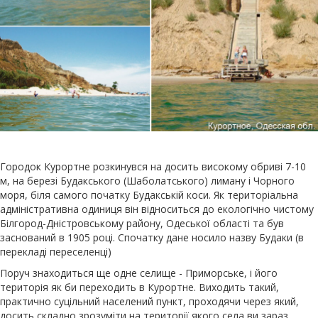
Городок Курортне розкинувся на досить високому обриві 7-10
м, на березі Будакського (Шаболатського) лиману і Чорного
моря, біля самого початку Будакській коси. Як територіальна
адміністративна одиниця він відноситься до екологічно чистому
Білгород-Дністровському району, Одеської області та був
заснований в 1905 році. Спочатку дане носило назву Будаки (в
перекладі переселенці)
Поруч знаходиться ще одне селище - Приморське, і його
територія як би переходить в Курортне. Виходить такий,
практично суцільний населений пункт, проходячи через який,
досить складно зрозуміти на території якого села ви зараз