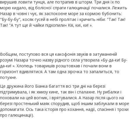
вирушив ловити тунця, але потрапив в шторм. Три дня їх по
морю кидало, від болісної спраги галюцинації почалися. Лежить
Назар в човні і чує, як заспокоєне море за кормою бубонить:
"Бу-бу-бу", косяк гусей в небі пролітає і кричить ніби: "Так! Так!
Так! "А тут ще й чайки підхопили« Кііі, киї, ки! ».
Вобщем, поступово вся ця какофонія звуків в затуманеній
розумі Назара точно назву рідного села утворила «Бу-да-ки! Бу-
да-ки! ». Хлопець товаришів розштовхав і почали вони в
горизонт вдивлятися. А там одна зірочка то запалиться, то
потухне.
Це дружина його Біанка багаття всі три дні на березі
підтримувала, і як хмизу кине, так він і спалахне. Ну рибалки і
поховали на цей вогник, і врятувалися. А Назар після цього на
березі простенький маяк спорудив, щоб іншим заблукали в море
допомагати. Ось така історія про кохання, надії, спасіння і трохи
про галюцинації).