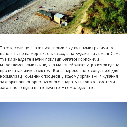
Також, селище славиться своїми лікувальними грязями. Їх
наносять не на морських пляжах, а на Будакська лимані. Саме
тут ви знайдете великі поклади багатої корисними
мікроелементами глини, яка має знеболюючу, розсмоктуючу і
протизапальним ефектом. Вона широко застосовується для
нормалізації обмінних процесів у всьому організмі, лікування
захворювань опорно-рухового апарату і нервової системи,
загального підвищення імунітету і омолодження.