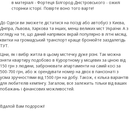
в матеріалі - Фортеця Білгород-Дністровського - ожилі
сторінки історії. Повірте воно того варте!
До Одеси ви зможете дістатися на поїзді або автобусі з Києва,
Дніпра, Львова, Харкова та інших, менш великих міст України. А з
огляду на те, що даний напрямок вкрай популярно в літні місяці,
квитки на громадський транспорт краще бронюйте заздалегідь
ТУТ.
Ціни, як і вибір житла в цьому містечку дуже різні. Так можна
зняти квартиру подобово в Курортному у місцевих за ціною від
150 грн з людини, забронювати апартаменти на самій косі за
500-700 грн, або ж орендувати номер на двох в пансіонаті з
усіма зручностями від 1500 грн на добу. Також, є кілька варіантів
для любителів кемпінгу. Загалом, все залежить тільки від ваших
побажань і фінансових можливостей.
Вдалой Вам подорожі!