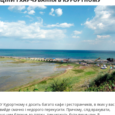
У Курортному є досить багато кафе і ресторанчиків, в яких у вас
вийде смачно і недорого перекусити. Причому, слід врахувати,
що чим ближче до пляжу, тим можуть бути вище ціни. В