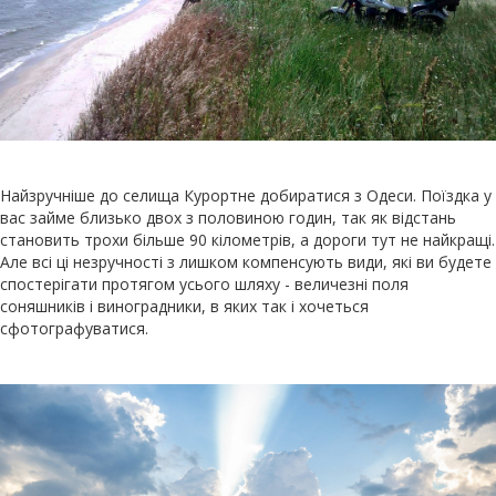
Найзручніше до селища Курортне добиратися з Одеси. Поїздка у
вас займе близько двох з половиною годин, так як відстань
становить трохи більше 90 кілометрів, а дороги тут не найкращі.
Але всі ці незручності з лишком компенсують види, які ви будете
спостерігати протягом усього шляху - величезні поля
соняшників і виноградники, в яких так і хочеться
сфотографуватися.