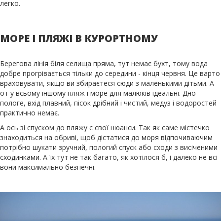
легко.
МОРЕ І ПЛЯЖІ В КУРОРТНОМУ
Берегова лінія біля селища пряма, тут немає бухт, тому вода
добре прогрівається тільки до середини - кінця червня. Це варто
враховувати, якщо ви збираєтеся сюди з маленькими дітьми. А
от у всьому іншому пляж і море для малюків ідеальні. Дно
пологе, вхід плавний, пісок дрібний і чистий, медуз і водоростей
практично немає.
А ось зі спуском до пляжу є свої нюанси. Так як саме містечко
знаходиться на обриві, щоб дістатися до моря відпочиваючим
потрібно шукати зручний, пологий спуск або сходи з висіченими
сходинками. А їх тут не так багато, як хотілося б, і далеко не всі
вони максимально безпечні.