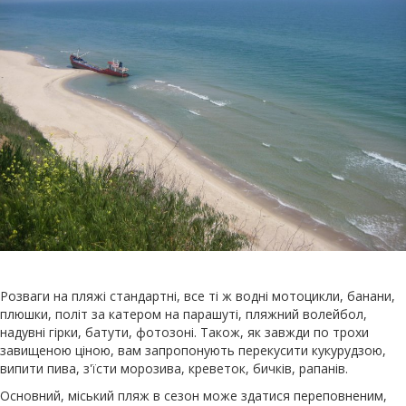
Розваги на пляжі стандартні, все ті ж водні мотоцикли, банани,
плюшки, політ за катером на парашуті, пляжний волейбол,
надувні гірки, батути, фотозоні. Також, як завжди по трохи
завищеною ціною, вам запропонують перекусити кукурудзою,
випити пива, з'їсти морозива, креветок, бичків, рапанів.
Основний, міський пляж в сезон може здатися переповненим,