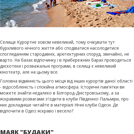
Селище Курортне зовсім невеликий, тому очікувати тут
бурхливого нічного життя або сподіватися насолодитися
спогляданням стародавніх, архітектурних споруд, звичайно, не
варто. На базах відпочинку і в прибережних барах проводяться
дискотеки і розважальні програми, в селищі є невеликий
кінотеатр, але на цьому все.
Головна відмінність цього місця від інших курортів даної області
- відособленість і спокійна атмосфера. Історичні пам'ятки ви
можете знайти недалеко в Білгород-Дністровському, а за
яскравими розвагами з'їздити в клуби Південної Пальміри, про
них докладніше читайте в матеріалі Нічні клуби Одеси. Де
відпочити в Одесі яскраво і весело?
МАЯК "БУДАКИ"