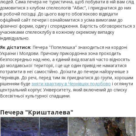
людей. Сама печера не туристична, щоб побувати в ній вам слід
домовитися з клубом спелеологів "Абис", і приєднатися до них
в робочій поїздці. До цього варто обов'язково відвідати
офіційний сайт печери і ознайомитися з усіма вимогами до
фізичної форми, одягу і спорядження. Вартість обговорюється з
учасниками спелеоклубу в кожному окремому випадку
індивідуально.
Як дістатися:
Печера "Попелюшка" знаходиться на кордоні
України і Молдови. Причому прикордонна зона проходить
безпосередньо над нею, а єдиний вхід взагалі часто відносять
до молдавської території, і це ще один привід не намагатися
потрапити в неї самостійно. Доїхати до печери найзручніше з
Чернівців. До речі, перед тим як приєднатися до групи, хорошим
рішенням буде
зняти квартиру в Чернівцях подобово
і оглянути
центральний корпус Університету, який включений до списку
Всесвітньої культурної спадщини.
Печера "Кришталева"