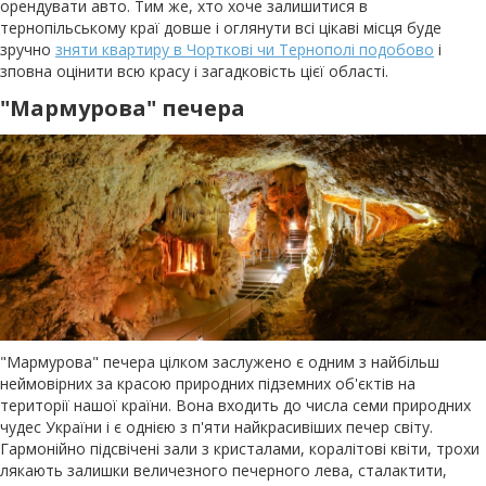
орендувати авто. Тим же, хто хоче залишитися в
тернопільському краї довше і оглянути всі цікаві місця буде
зручно
зняти квартиру в Чорткові чи Тернополі подобово
і
зповна оцінити всю красу і загадковість цієї області.
"Мармурова" печера
"Мармурова" печера цілком заслужено є одним з найбільш
неймовірних за красою природних підземних об'єктів на
території нашої країни. Вона входить до числа семи природних
чудес України і є однією з п'яти найкрасивіших печер світу.
Гармонійно підсвічені зали з кристалами, коралітові квіти, трохи
лякають залишки величезного печерного лева, сталактити,