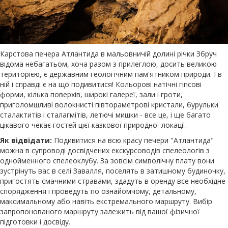
Карстова печера Атлантида в мальовничій долині річки Збруч
відома небагатьом, хоча разом з прилеглою, досить великою
територією, є державним геологічним пам'ятником природи. І в
ній і справді є на що подивитися! Кольорові натічні гіпсові
форми, кілька поверхів, широкі галереї, зали і гроти,
приголомшливі волокнисті півтораметрові кристали, бурульки
сталактитів і сталагмітів, летючі мишки - все це, і ще багато
цікавого чекає гостей цієї казкової природної локації.
Як відвідати:
Подивитися на всю красу печери "Атлантида"
можна в супроводі досвідчених екскурсоводів спелеологів з
однойменного спелеоклубу. За зовсім символічну плату вони
зустрінуть вас в селі Завалля, поселять в затишному будиночку,
пригостять смачними стравами, здадуть в оренду все необхідне
спорядження і проведуть по ознайомчому, детальному,
максимальному або навіть екстремального маршруту. Вибір
запропонованого маршруту залежить від вашої фізичної
підготовки і досвіду.