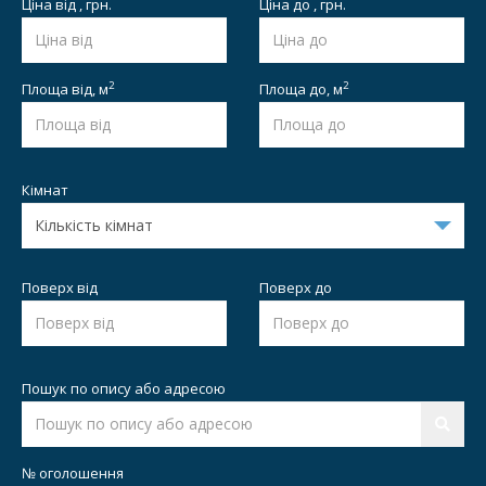
Ціна від , грн.
Ціна до , грн.
2
2
Площа від,
м
Площа до,
м
Кімнат
Поверх від
Поверх до
Пошук по опису або адресою
№ оголошення