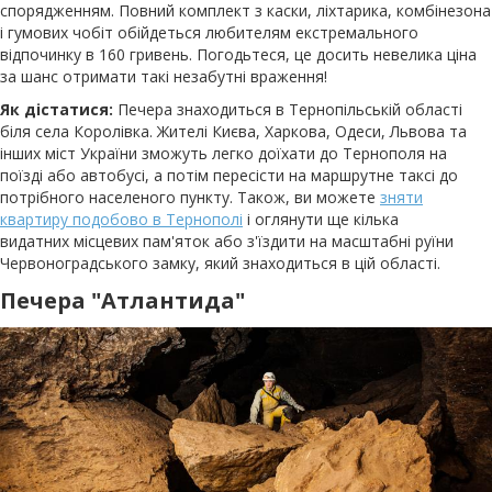
спорядженням. Повний комплект з каски, ліхтарика, комбінезона
і гумових чобіт обійдеться любителям екстремального
відпочинку в 160 гривень. Погодьтеся, це досить невелика ціна
за шанс отримати такі незабутні враження!
Як дістатися:
Печера знаходиться в Тернопільській області
біля села Королівка. Жителі Києва, Харкова, Одеси, Львова та
інших міст України зможуть легко доїхати до Тернополя на
поїзді або автобусі, а потім пересісти на маршрутне таксі до
потрібного населеного пункту. Також, ви можете
зняти
квартиру подобово в Тернополі
і оглянути ще кілька
видатних місцевих пам'яток або з'їздити на масштабні руїни
Червоноградського замку, який знаходиться в цій області.
Печера "Атлантида"