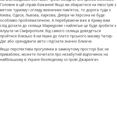
Головне в цій справі бажання! Якщо ви збираєтеся на півострів з
метою туризму і огляду визначних пам'яток, то дорога туди з
Києва, Одеси, Львова, Харкова, Дніпра чи Херсона не буде
особливо проблематичною. А перебуваючи вже в Криму вам
слід доїхати до селища Мармурове і найлегше це буде зробити з
Алушти чи Сімферополя. Від самого селища доведеться
пройтися близько 8 км пішки до плато гірського масиву Чатир-
Даг або орендувати авто і під'їхати значно ближче.
Якщо перспектива прогулянки в замкнутому просторі Вас не
приваблює, можете почитати про незабутній відпочинок на
найбільшому в Україні безлюдному острові Джарилгач.