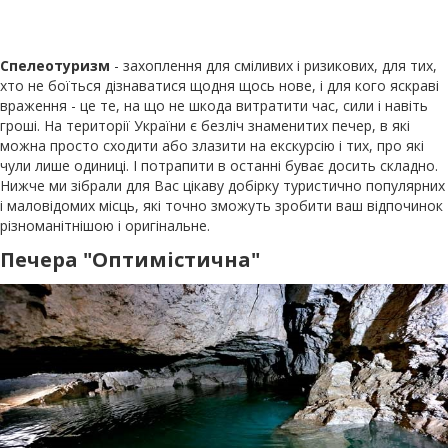
Спелеотуризм
- захоплення для сміливих і ризикових, для тих,
хто не боїться дізнаватися щодня щось нове, і для кого яскраві
враження - це те, на що не шкода витратити час, сили і навіть
гроші. На території України є безліч знаменитих печер, в які
можна просто сходити або злазити на екскурсію і тих, про які
чули лише одиниці. І потрапити в останні буває досить складно.
Нижче ми зібрали для Вас цікаву добірку туристично популярних
і маловідомих місць, які точно зможуть зробити ваш відпочинок
різноманітнішою і оригінальне.
Печера "Оптимістична"