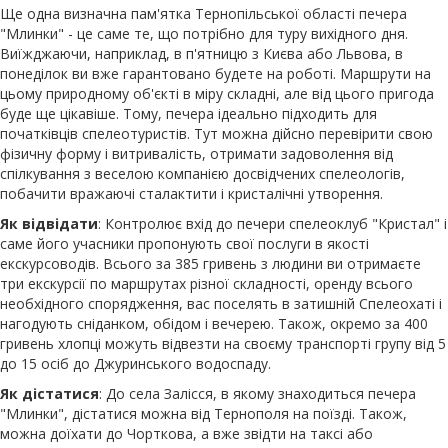
Ще одна визначна пам'ятка Тернопільської області печера
"Млинки" - це саме те, що потрібно для туру вихідного дня.
Виїжджаючи, наприклад, в п'ятницю з Києва або Львова, в
понеділок ви вже гарантовано будете на роботі. Маршрути на
цьому природному об'єкті в міру складні, але від цього пригода
буде ще цікавіше. Тому, печера ідеально підходить для
початківців спелеотуристів. Тут можна дійсно перевірити свою
фізичну форму і витривалість, отримати задоволення від
спілкування з веселою компанією досвідчених спелеологів,
побачити вражаючі сталактити і кристалічні утворення.
Як відвідати
: Контролює вхід до печери спелеоклуб "Кристал" і
саме його учасники пропонують свої послуги в якості
екскурсоводів. Всього за 385 гривень з людини ви отримаєте
три екскурсії по маршрутах різної складності, оренду всього
необхідного спорядження, вас поселять в затишній Спелеохаті і
нагодують сніданком, обідом і вечерею. Також, окремо за 400
гривень хлопці можуть відвезти на своєму транспорті групу від 5
до 15 осіб до Джуринського водоспаду.
Як дістатися
: До села Залісся, в якому знаходиться печера
"Млинки", дістатися можна від Тернополя на поїзді. Також,
можна доїхати до Чорткова, а вже звідти на таксі або