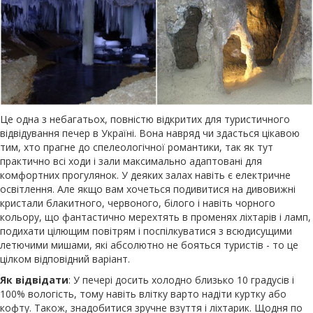
Це одна з небагатьох, повністю відкритих для туристичного
відвідування печер в Україні. Вона навряд чи здасться цікавою
тим, хто прагне до спелеологічної романтики, так як тут
практично всі ходи і зали максимально адаптовані для
комфортних прогулянок. У деяких залах навіть є електричне
освітлення. Але якщо вам хочеться подивитися на дивовижні
кристали блакитного, червоного, білого і навіть чорного
кольору, що фантастично мерехтять в променях ліхтарів і ламп,
подихати цілющим повітрям і поспілкуватися з всюдисущими
летючими мишами, які абсолютно не бояться туристів - то це
цілком відповідний варіант.
Як відвідати
: У печері досить холодно близько 10 градусів і
100% вологість, тому навіть влітку варто надіти куртку або
кофту. Також, знадобитися зручне взуття і ліхтарик. Щодня по