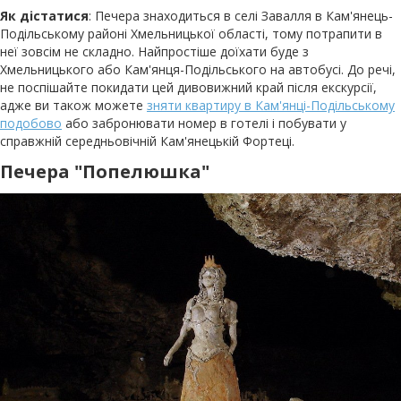
Як дістатися
: Печера знаходиться в селі Завалля в Кам'янець-
Подільському районі Хмельницької області, тому потрапити в
неї зовсім не складно. Найпростіше доїхати буде з
Хмельницького або Кам'янця-Подільського на автобусі. До речі,
не поспішайте покидати цей дивовижний край після екскурсії,
адже ви також можете
зняти квартиру в Кам'янці-Подільському
подобово
або забронювати номер в готелі і побувати у
справжній середньовічній Кам'янецькій Фортеці.
Печера "Попелюшка"