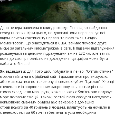
Дана печера занесена в книгу рекордів Гіннеса, як найдовша
серед гіпсових. Крім цього, по довжині вона перевершує всі
відомі печери континенту Євразія та після "Флінт-Рідж-
Мамонтової", що знаходиться в США, займає почесне друге
місце за загальним кілометражем в світі. Її підземні відгалуження
розкинулися за деякими підрахунками аж на 232 км, але так як
вона до сих пір повністю не досліджена, ця цифра може бути
набагато більше!
Як відвідати
: Для того щоб побувати в печері "Оптимістична"
можна зайти на її офіційний сайт і домовитися про екскурсію,
або ж зв'язатися по телефону зі спелеоклубом "Циклоп". Хлопці
спелеологи із задоволенням запропонують гостям різні за
своєю складністю маршрути, кожен з яких обов'язково подарує
море яскравих емоцій. Також, гостей після екскурсії нагодують
неймовірно смачним обідом або вечерею з домашніх
страв всього за 40 гривень з людини, влаштують на ночівлю в
спелеохостелі за 60 грн і забезпечать усім необхідним