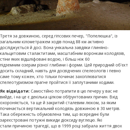
Третя за довжиною, серед гіпсових печер, "Попелюшка", із
загальним кілометражем ходів понад 88 км активно
досліджується й досі. Вона унікальна завдяки глиняно-
кальцитовим сталактитами, масштабним воронкам колодязів,
стіни яких відшліфовані водою, і більш ніж 60
підземним озерам різної глибини і форми. Цей природний об'єкт
досить складний, навіть для досвідчених спелеологів і певно
саме тому кожен, хто тільки починає захоплюватися
спелеотуризмом прагне пройтися її заплутаними ходами.
Як відвідати:
Самостійно потрапити в цю печеру у вас не
вийде, і на це є декілька цілком обґрунтованих причин. Вхід
охороняється, та ще й закритий сталевим люком, за яким
починається вертикальний колодязь довжиною в 30 метрів.
Така обережність обумовлена ​​тим, що всередині були
зареєстровані потужні викиди діоксиду вуглецю. Які
стали причиною трагедії, що в 1999 році забрала життя двох