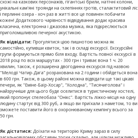
схожі на казкових персонажів, гігантські брили, натічні колони,
унікальні кам'яні троянди на склепіннях гротів, сталактитовий ліс
і перлинні озера - хоч раз в житті все це повинен побачити
кожен! Додаткового чарівності відвідування додає красива
класична, електронна і джазова музика, яка підкреслюється
приголомшливою печерної акустикою.
Як відвідати:
Прогулятися цією пишнотою можна як
самостійно, купивши квиток, так і в складі екскурсії. Екскурсійні
групи формуються прямо біля входу. Вартість повної екскурсії в
2018 році по всіх маршрутах - 300 грн і триває вона 1 ч. 20
хвилин, також, є розширена двогодинна екскурсія під назвою
"Мелодії Чатир-Дага" розрахована на 2 години і обійдеться вона
в 600 грн. Також, в цьому районі можна відвідати ще такі цікаві
печери, як "Еміне-Баїр-Хосар", "Холодна", "Тисячиголова" і
найзручніше для цього буде оселитися в туристичному хостелі,
який пропонує спелеобаза "Онікс". Вартість ліжко-місця на одну
людину стартує від 300 руб, а якщо ви приїхали з наметом, то ви
зможете поставити його в охоронюваному кемпінгу всього за
50 грн.
Як дістатися:
Доїхати на територію Криму зараз в силу
загальновідомих обставин трохи складно, але цілком можливо.