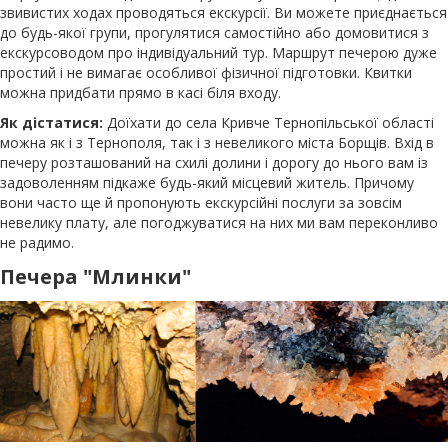
звивистих ходах проводяться екскурсії. Ви можете приєднається
до будь-якої групи, прогулятися самостійно або домовитися з
екскурсоводом про індивідуальний тур. Маршрут печерою дуже
простий і не вимагає особливої ​​фізичної підготовки. Квитки
можна придбати прямо в касі біля входу.
Як дістатися:
Доїхати до села Кривче Тернопільської області
можна як і з Тернополя, так і з невеликого міста Борщів. Вхід в
печеру розташований на схилі долини і дорогу до нього вам із
задоволенням підкаже будь-який місцевий житель. Причому
вони часто ще й пропонують екскурсійні послуги за зовсім
невелику плату, але погоджуватися на них ми вам переконливо
не радимо.
Печера "Млинки"