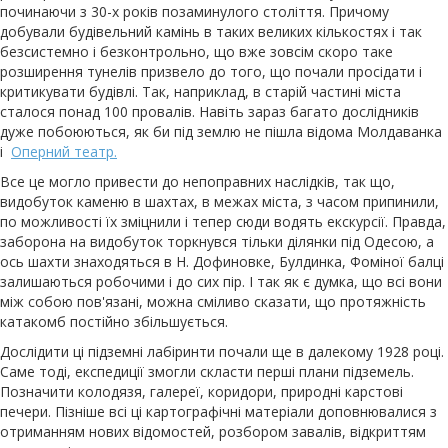
починаючи з 30-х років позаминулого століття. Причому
добували будівельний камінь в таких великих кількостях і так
безсистемно і безконтрольно, що вже зовсім скоро таке
розширення тунелів призвело до того, що почали просідати і
критикувати будівлі. Так, наприклад, в старій частині міста
сталося понад 100 провалів. Навіть зараз багато дослідників
дуже побоюються, як би під землю не пішла відома Молдаванка
і
Оперний театр.
Все це могло привести до непоправних наслідків, так що,
видобуток каменю в шахтах, в межах міста, з часом припинили,
по можливості їх зміцнили і тепер сюди водять екскурсії. Правда,
заборона на видобуток торкнувся тільки ділянки під Одесою, а
ось шахти
знаходяться в Н. Дофиновке, Булдинка, Фоміної балці
залишаються робочими і до сих пір. І так як є думка, що всі вони
між собою пов'язані, можна сміливо сказати, що протяжність
катакомб постійно збільшується.
Дослідити ці підземні лабіринти почали ще в далекому 1928 році.
Саме тоді, експедиції змогли скласти перші плани підземель.
Позначити колодязя, галереї, коридори, природні карстові
печери. Пізніше всі ці картографічні матеріали доповнювалися з
отриманням нових відомостей, розбором завалів, відкриттям