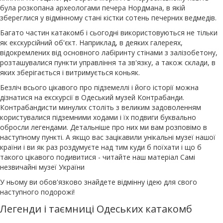
була розкопана археологами печера Нордмана, в якій
збереглися у відмінному стані кістки сотень печерних ведмедів.
Багато частин катакомб і сьогодні використовуються не тільки
як екскурсійний об'єкт. Наприклад, в деяких галереях,
відокремлених від основного лабіринту стінами з залізобетону,
розташувалися пункти управління та зв'язку, а також склади, в
яких зберігається і витримується коньяк.
Безліч всього цікавого про підземеллі і його історії можна
дізнатися на екскурсії в Одеський музей Контрабанди.
Контрабандисти минулих століть з великим задоволенням
користувалися підземними ходами і їх подвиги буквально
обросли легендами. Детальніше про них ми вам розповімо в
наступному пункті. А якщо вас зацікавили унікальні музеї нашої
країни і ви як раз роздумуєте над тим куди б поїхати і що б
такого цікавого подивитися - читайте наш матеріал Самі
незвичайні музеї України
У ньому ви обов'язково знайдете відмінну ідею для свого
наступного подорожі!
Легенди і таємниці Одеських катакомб