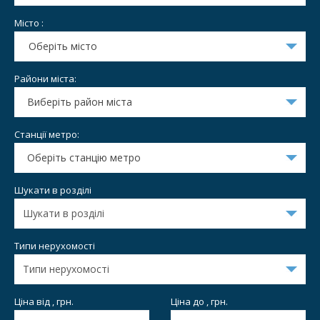
Місто :
Оберіть місто
Райони міста:
Виберіть район міста
Станції метро:
Оберіть станцію метро
Шукати в розділі
Типи нерухомості
Ціна від , грн.
Ціна до , грн.