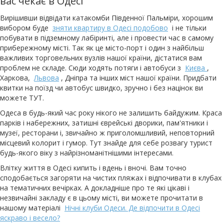
вас чекає в Одесі
Вирішивши відвідати катакомби Південної Пальміри, хорошим
вибором буде
зняти квартиру в Одесі подобово
і не тільки
побувати в підземному лабіринті, але і провести час в самому
прибережному місті. Так як це місто-порт і один з найбільш
важливих торговельних вузлів нашої країни, дістатися вам
проблем не складе. Сюди ходять потяги і автобуси з
Києва
,
Харкова,
Львова
, Дніпра та інших міст нашої країни. Придбати
квитки на поїзд чи автобус швидко, зручно і без націнок ви
можете ТУТ.
Одеса в будь-який час року нікого не залишить байдужим. Краса
парків і набережних, затишні єврейські дворики, пам'ятники і
музеї, ресторани і, звичайно ж приголомшливий, неповторний
місцевий колорит і гумор. Тут знайде для себе розвагу турист
будь-якого віку з найрізноманітнішими інтересами.
Влітку життя в Одесі кипить і вдень і вночі. Вам точно
сподобається загоряти на чистих пляжах і відпочивати в клубах
на тематичних вечірках. А докладніше про те які цікаві і
незвичайні закладу є в цьому місті, ви можете прочитати в
нашому матеріалі
Нічні клуби Одеси. Де відпочити в Одесі
яскраво і весело?