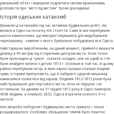
унікальний об'єкт і вирішили поділитися своїми враженнями,
розповісти про "місті під містом" трохи докладніше.
Історія одеських катакомб
Виникли ці катакомби під час активних будівельних робіт, які
велися в Одесі на початку XIX століття. Саме в них перебували
шахти каменоломні, що використовувалися для видобування
черепашнику - каменю з якого буквально побудована вся Одеса.
Найстарішою виробленням, на даний момент, прийнято вважати
ділянку в 90 метрів під історичним центром міста. Коли точно
були прокладені ці тунелі - сказати складно, але на одній зі стін
були знайдені написи з датою 1813 г. Оскільки в той час, в цьому
районі перебували нетрі, в яких зареєстровані спалахи епідемії
чуми, історики припускають, що в лабіринті здорові мешканці
намагалися сховатися від зарази. Епідемія 1812-1813 років була
найстрашнішою для портового міста, хоча не першою і не
останньою. За даними на 31 грудня 1812 року в Одесі захворіло
4038 людини, а померло 2632. Одеса втратила кожного 9-го
жителя.
Але хвороба побороли і будівництво міста тривало і тільки
розширювалося. Особливо збільшення темпів було помітно