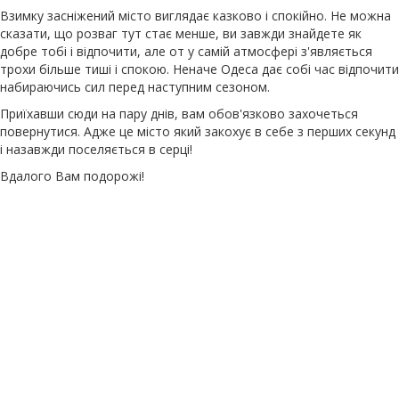
Взимку засніжений місто виглядає казково і спокійно. Не можна
сказати, що розваг тут стає менше, ви завжди знайдете як
добре тобі і відпочити, але от у самій атмосфері з'являється
трохи більше тиші і спокою. Неначе Одеса дає собі час відпочити
набираючись сил перед наступним сезоном.
Приїхавши сюди на пару днів, вам обов'язково захочеться
повернутися. Адже це місто який закохує в себе з перших секунд
і назавжди поселяється в серці!
Вдалого Вам подорожі!