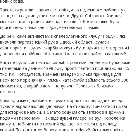
нових ходів.
Також, окремою главою в історії цього підземного лабіринту є
те, що він служив укриттям під час Другої Світової війни для
кількох загонів радянських партизанів. Їх боям пізніше було
присвячено кілька книг і документальних фільмів.
До речі, саме активістам з спелеологічного клубу "Пошук", які
вивчали партизанський рух в Одеській області, сучасні
авантюристи і шукачі скарбів можуть бути вдячні за створення і
доповнення найбільшої кількості карт різних районів катакомб.
Багатоярусна система катакомб з довгими тунелями, бункерами
і печерами за даними 1998 року простягається приблизно на 2,5
тис. Км. Погодьтеся, вражає! Наведемо кілька прикладів для
наочного порівняння - Римські катакомби займають всього 300
кілометрів, а вкрай відомі і популярні Паризькі - близько
п'ятисот.
Крім туризму ці лабіринти з рукотворних та природних печер і
тунелів вкрай важливі для науки. На стінах зустрічаються цікаві
для істориків написи, а багато ходу мають зв'язок з відомими
подіями і персонами. Так відвідувачі галереї на вул. Короленка
можуть побачити потаємний хід, що тягнеться від палацу
княгині Потоцької до берега моря. А в Нерубайському навіть