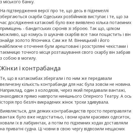
з міського банку.
На підтвердження версії про те, що десь в підземеллі
зберігаються скарби Одеських розбійників виступає і те, що за
час дослідження катакомб було вже виявлено кілька потаємних
приміщень - бандитських схронів зі зброєю. Так що, цілком
можливо, що комусь із шукачів скарбів все таки пощастить і він
знайде золото Япончика. Сам же М. Вінницький і його
найближче оточення були арештовані і розстріляні чекістами і
таємницю точного місця розташування свого скарбу він забрав
з собою в могилу.
Жінки і контрабанда
Те, що в катакомбах зберігали і по ним же передавали
величезну кількість контрабанди для нас була зовсім не новина.
Наприклад, один з колодязів, через який передавали вантажі,
знаходився прямо навпроти нинішнього Оперного Театру. А ось
історія про безліч викрадених жінок трохи здивувала.
Виявляється, для деяких контрабандистів просто переправляти
вантаж було вже недостатньо, і вони крали красивих одеситок,
ховали їх в лабіринтах, а потім по підземних ходах доставляли
на приватні судна. Ці човни в свою чергу відвозили нещасних