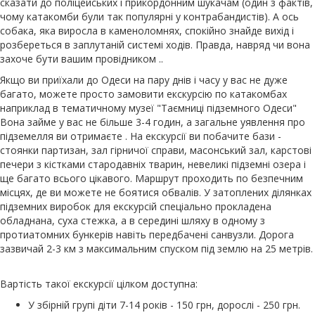
сказати до поліцейських і прикордонним шукачам (один з фактів,
чому катакомби були так популярні у контрабандистів). А ось
собака, яка виросла в каменоломнях, спокійно знайде вихід і
розбереться в заплутаній системі ходів. Правда, навряд чи вона
захоче бути вашим провідником ..
Якщо ви приїхали до Одеси на пару днів і часу у вас не дуже
багато, можете просто замовити екскурсію по катакомбах
наприклад в тематичному музеї "Таємниці підземного Одеси"
Вона займе у вас не більше 3-4 годин, а загальне уявлення про
підземелля ви отримаєте . На екскурсії ви побачите бази -
стоянки партизан, зал гірничої справи, масонський зал, карстові
печери з кістками стародавніх тварин, невеликі підземні озера і
ще багато всього цікавого. Маршрут проходить по безпечним
місцях, де ви можете не боятися обвалів. У затоплених ділянках
підземних виробок для екскурсій спеціально прокладена
обладнана, суха стежка, а в середині шляху в одному з
протиатомних бункерів навіть передбачені санвузли. Дорога
зазвичай 2-3 км з максимальним спуском під землю на 25 метрів.
Вартість такої екскурсії цілком доступна:
У збірній групі діти 7-14 років - 150 грн, дорослі - 250 грн.