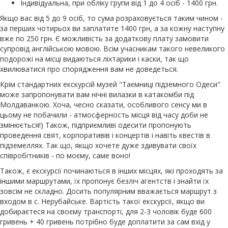
Індивідуальна, при обліку групи від 1 до 4 осіб - 1400 грн.
Якщо вас від 5 до 9 осіб, то сума розраховується таким чином -
за перших чотирьох ви заплатите 1400 грн, а за кожну наступну
вже по 250 грн. Є можливість за додаткову плату замовити
супровід англійською мовою. Всім учасникам такого невеликого
подорожі на місці видаються ліхтарики і каски, так що
хвилюватися про спорядження вам не доведеться.
Крім стандартних екскурсій музей "Таємниці підземного Одеси"
може запропонувати вам нічні вилазки в катакомби під
Молдаванкою. Хоча, чесно сказати, особливого сенсу ми в
цьому не побачили - атмосферность місця від часу доби не
змінюється!) Також, підприємливі одесити пропонують
проведення свят, корпоративів і концертів і навіть квестів в
підземеллях. Так що, якщо хочете дуже здивувати своїх
співробітників - по моєму, саме воно!
Також, є екскурсії починаються в інших місцях, які проходять за
іншими маршрутами, їх пропонує безліч агентств і знайти їх
зовсім не складно. Досить популярним вважається маршрут з
входом в с. Нерубайське. Вартість такої екскурсії, якщо ви
добираєтеся на своєму транспорті, для 2-3 чоловік буде 600
гривень + 40 гривень потрібно буде доплатити за сам вхід у