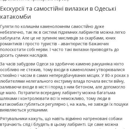
Екскурсії та самостійні вилазки в Одеські
катакомби
Гуляти по колишнім каменоломням самостійно дуже
небезпечно, так як в системі підземних лабіринтів можна легко
заблукати. Але це не зупиняє мисливців за скарбами, юних
романтиків і просто туристів - авантюристів бажаючих
полоскотати собі нерви. І часто такі вилазки призводять до
досить сумних наслідків.
За часів забудови Одеси за здобиччю каменю ракушняка ніхто
особливо не стежив, тому входи в каменоломні утворювалися
стихійно і часом в самих непередбачуваних місцях. У 80-х роках з
любителями нелегального екстриму влада почала вести війну,
заливаючи входи в місті і поряд з ним бетоном, але допомогло
це мало. Потрапити всередину лабіринту можна багатьма
шляхами і контролювати всі їх неможливо, тому люди в
катакомбах губляться регулярно і, на жаль, не завжди їх пошуки
виявляються успішними.
Рятувальники кажуть, що навіть відмінно натреновані собаки
втрачають слід і блудять в цьому лабіринті. Це саме можна