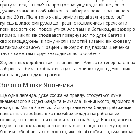
врятуватися, і в пам'ять про цю значущу подію він не довго
думаючи замовив собі міні копію лайнера з золота загальною
вагою 20 кг. Після того як відгриміли перші залпи революції
купець швидко емігрував до Греції, сподіваючись перечекати
поки все затихне і повернутися. Але там на батьківщині захворів
і помер. Так як він сподівався повернутися то дуже багато зі
своїх заощаджень, в тому числі і золотий Титанік, він сховав у
катакомбах району "Графині Ланжерон" під парком Шевченка,
так як саме там поруч знаходився його особняк.
Жоден з цих кораблів так і не знайшли .. Але зате тепер на стінах
лабіринту є безліч зображень цих таємничих судів і деякі з них
виконані дійсно дуже красиво.
Золото Мішки Япончика
Ще одна легенда, дуже схожа на правду, стосується дуже
знаменитого в Одесі бандита Михайла Винницького, відомого в
народі як Мішка Япончик. Його організована банда грабіжників-
нальотчиків зробила в катакомбах склад з награбованих
грошей, коштовностей і премій за контрабанду. Багато, досить
відомі в своїх колах краєзнавці вважають, що в своєму схроні
Япончик зберігав також золото, яке він зі своїми людьми викрав