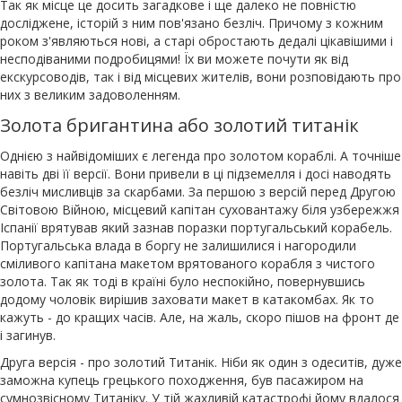
Так як місце це досить загадкове і ще далеко не повністю
досліджене, історій з ним пов'язано безліч. Причому з кожним
роком з'являються нові, а старі обростають дедалі цікавішими і
несподіваними подробицями! Їх ви можете почути як від
екскурсоводів, так і від місцевих жителів, вони розповідають про
них з великим задоволенням.
Золота бригантина або золотий титанік
Однією з найвідоміших є легенда про золотом кораблі. А точніше
навіть дві її версії. Вони привели в ці підземелля і досі наводять
безліч мисливців за скарбами. За першою з версій перед Другою
Світовою Війною, місцевий капітан суховантажу біля узбережжя
Іспанії врятував який зазнав поразки португальський корабель.
Португальська влада в боргу не залишилися і нагородили
сміливого капітана макетом врятованого корабля з чистого
золота. Так як тоді в країні було неспокійно, повернувшись
додому чоловік вирішив заховати макет в катакомбах. Як то
кажуть - до кращих часів. Але, на жаль, скоро пішов на фронт де
і загинув.
Друга версія - про золотий Титанік. Ніби як один з одеситів, дуже
заможна купець грецького походження, був пасажиром на
сумнозвісному Титаніку. У тій жахливій катастрофі йому вдалося