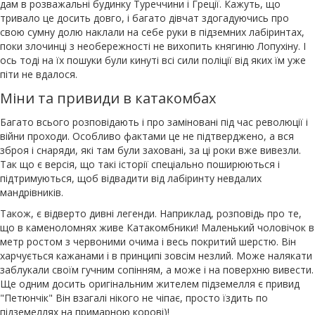
дам в розважальні будинку Туреччини і Греції. Кажуть, що
тривало це досить довго, і багато дівчат здогадуючись про
свою сумну долю наклали на себе руки в підземних лабіринтах,
поки злочинці з необережності не вихопить княгиню Лопухіну. І
ось тоді на їх пошуки були кинуті всі сили поліції від яких їм уже
піти не вдалося.
Міни та привиди в катакомбах
Багато всього розповідають і про заміновані під час революції і
війни проходи. Особливо фактами це не підтверджено, а вся
зброя і снаряди, які там були заховані, за ці роки вже вивезли.
Так що є версія, що такі історії спеціально поширюються і
підтримуються, щоб відвадити від лабіринту невдалих
мандрівників.
Також, є відверто дивні легенди. Наприклад, розповідь про те,
що в каменоломнях живе Катакомбники! Маленький чоловічок в
метр ростом з червоними очима і весь покритий шерстю. Він
харчується кажанами і в принципі зовсім незлий. Може налякати
заблукали своїм гучним сопінням, а може і на поверхню вивести.
Ще одним досить оригінальним жителем підземелля є привид
"Петюнчік" Він взагалі нікого не чіпає, просто їздить по
підземеллях на примарною корові)!