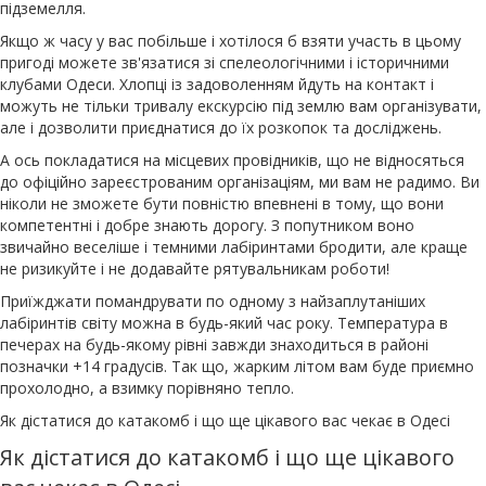
підземелля.
Якщо ж часу у вас побільше і хотілося б взяти участь в цьому
пригоді можете зв'язатися зі спелеологічними і історичними
клубами Одеси. Хлопці із задоволенням йдуть на контакт і
можуть не тільки тривалу екскурсію під землю вам організувати,
але і дозволити приєднатися до їх розкопок та досліджень.
А ось покладатися на місцевих провідників, що не відносяться
до офіційно зареєстрованим організаціям, ми вам не радимо. Ви
ніколи не зможете бути повністю впевнені в тому, що вони
компетентні і добре знають дорогу. З попутником воно
звичайно веселіше і темними лабіринтами бродити, але краще
не ризикуйте і не додавайте рятувальникам роботи!
Приїжджати помандрувати по одному з найзаплутаніших
лабіринтів світу можна в будь-який час року. Температура в
печерах на будь-якому рівні завжди знаходиться в районі
позначки +14 градусів. Так що, жарким літом вам буде приємно
прохолодно, а взимку порівняно тепло.
Як дістатися до катакомб і що ще цікавого вас чекає в Одесі
Як дістатися до катакомб і що ще цікавого