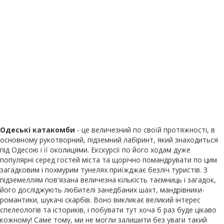
Одеські катакомби
- це величезний по своїй протяжності, в
основному рукотворний, підземний лабіринт, який знаходиться
під Одесою і її околицями. Екскурсії по його ходам дуже
популярні серед гостей міста та щорічно помандрувати по цим
загадковим і похмурим тунелях приїжджає безліч туристів. З
підземеллям пов'язана величезна кількість таємниць і загадок,
його досліджують любителі занедбаних шахт, мандрівники-
романтики, шукачі скарбів. Воно викликає великий інтерес
спелеологів та істориків, і побувати тут хоча б раз буде цікаво
кожному! Саме тому, ми не могли залишити без уваги такий