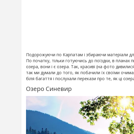
Подорожуючи по Карпатам і збираючи матеріали для
По початку, тільки готуючись до поїздки, в планах пи
озера, вони і є озера. Так, красиві (на фото дивилися
так ми думали до того, як побачили їх своїми очима
біля багаття і послухали перекази про те, як ці озер
Озеро Синевир