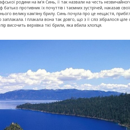
афської родини на ім'я Синь, її так назвали на честь незвичайно
ф батько противник їх почуттів і таємних зустрічей, наказав сво
 нього велику кам'яну брилу. Синь почула про це нещастя, прибіг
 заплакала. І плакала вона так довго, що з її сліз зібралося ціле 
 пір височить верхівка тієї брили, яка вбила хлопця.