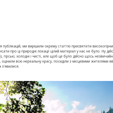
 публікацій, ми вирішили окрему статтю присвятити високогірни
сати про ці природні локації цілий матеріал у нас не було. Ну дій
), гірські, холодні і чисті, але щоб це було дійсно щось незвичайне
, оцінили всю нереальну красу, посиділи з місцевими жителями в
а з'явилися.