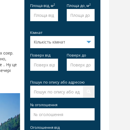
2
2
Площа від,
м
Площа до,
м
Кімнат
х озер.
Поверх від
Поверх до
сно,
 .. Ну це
вечері
Пошук по опису або адресою
№ оголошення
Оголошення від