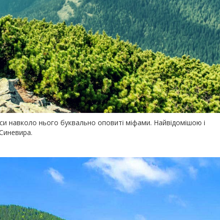
і ліси навколо нього буквально оповиті міфами. Найвідомішою і
Синевира.