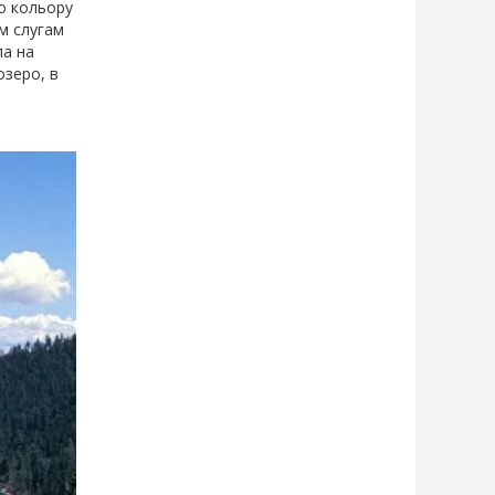
го кольору
їм слугам
ла на
озеро, в