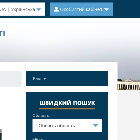
UA | Українська
Особистий кабінет
ТІ
Блог
ШВИДКИЙ ПОШУК
Область :
Оберіть область
Місто :