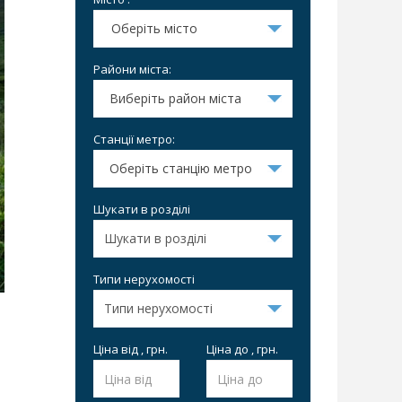
Оберіть місто
Райони міста:
Виберіть район міста
Станції метро:
Оберіть станцію метро
Шукати в розділі
Типи нерухомості
Ціна від , грн.
Ціна до , грн.