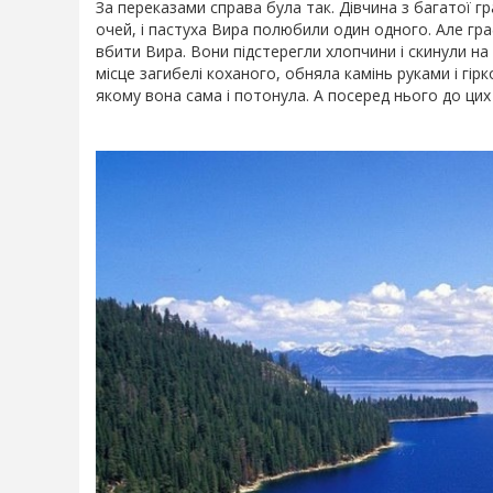
За переказами справа була так. Дівчина з багатої гр
очей, і пастуха Вира полюбили один одного. Але гра
вбити Вира. Вони підстерегли хлопчини і скинули на
місце загибелі коханого, обняла камінь руками і гірко
якому вона сама і потонула. А посеред нього до цих