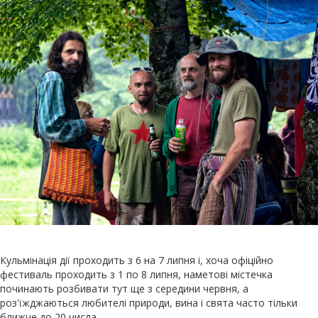
Кульмінація дії проходить з 6 на 7 липня і, хоча офіційно
фестиваль проходить з 1 по 8 липня, наметові містечка
починають розбивати тут ще з середини червня, а
роз'їжджаються любителі природи, вина і свята часто тільки
ближче до 20 числа.