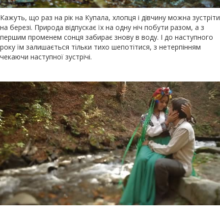
Кажуть, що раз на рік на Купала, хлопця і дівчину можна зустріти
на березі. Природа відпускає їх на одну ніч побути разом, а з
першим променем сонця забирає знову в воду. І до наступного
року їм залишається тільки тихо шепотітися, з нетерпінням
чекаючи наступної зустрічі.