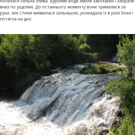
почалася сильна злива. Бурхливі води змили закоханих і забрали
вниз по ущелині. До останнього моменту вони трималися за
руки, але стихія виявилася сильнішою, розкидала їх в різні боки і
потягла на дно.