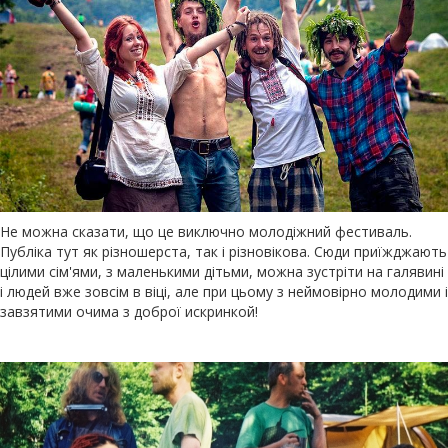
Не можна сказати, що це виключно молодіжний фестиваль.
Публіка тут як різношерста, так і різновікова. Сюди приїжджають
цілими сім'ями, з маленькими дітьми, можна зустріти на галявині
і людей вже зовсім в віці, але при цьому з неймовірно молодими і
завзятими очима з доброї искринкой!