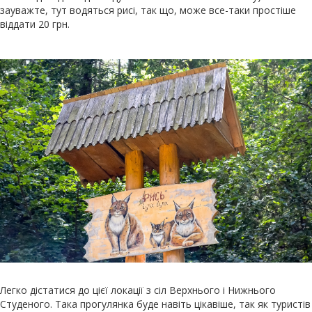
зауважте, тут водяться рисі, так що, може все-таки простіше
віддати 20 грн.
Легко дістатися до цієї локації з сіл Верхнього і Нижнього
Студеного. Така прогулянка буде навіть цікавіше, так як туристів