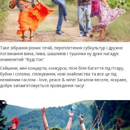
Таке зібрання різних течій, переплетення субкультур і дружнє
поглинання вина, пива, шашликів і тушонки ну дуже нагадує
знаменитий "Вудсток"
Сейшени, міні концерти, конкурси, пісні біля багаття під гітару,
бубни і сопілки, спілкування, нові знайомства та все це під
незмінним гаслом - love, peace & wine! Загалом веселе, яскраве,
добре запам'ятовується проведення часу!