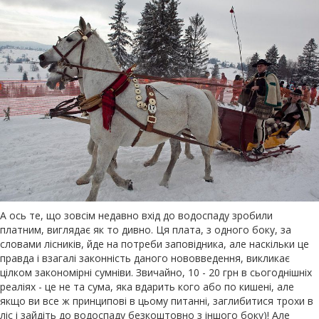
А ось те, що зовсім недавно вхід до водоспаду зробили
платним, виглядає як то дивно. Ця плата, з одного боку, за
словами лісників, йде на потреби заповідника, але наскільки це
правда і взагалі законність даного нововведення, викликає
цілком закономірні сумніви. Звичайно, 10 - 20 грн в сьогоднішніх
реаліях - це не та сума, яка вдарить кого або по кишені, але
якщо ви все ж принципові в цьому питанні, заглибитися трохи в
ліс і зайдіть до водоспаду безкоштовно з іншого боку)! Але