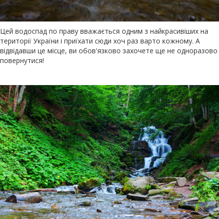
Цей водоспад по праву вважається одним з найкрасивіших на
території України і приїхати сюди хоч раз варто кожному. А
відвідавши це місце, ви обов'язково захочете ще не одноразово
повернутися!