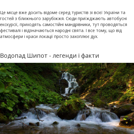
Це місце вже досить відоме серед туристів зі всієї України та
гостей з ближнього зарубіжжя. Сюди приїжджають автобусні
екскурсії, приходять самостійні мандрівники, тут проводяться
фестивалі і відзначаються народні свята. І все тому, що від
атмосфери і краси локації просто захоплює дух.
Водопад Шипот - легенди і факти