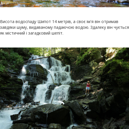
Висота водоспаду Шипот 14 метрів, а своє ім'я він отримав
завдяки шуму, видаваному падаючою водою. Здалеку він чується
як містичний і загадковий шепіт.