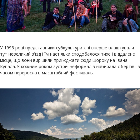
У 1993 році представники субкультури хіпі вперше влаштували
тут невеликий з'їзд і їм настільки сподобалося тихе і віддалене
місце, що вони вирішили приїжджати сюди щороку на Івана
Купала. З кожним роком зустріч неформалів набирала обертів і з
часом переросла в масштабний фестиваль.