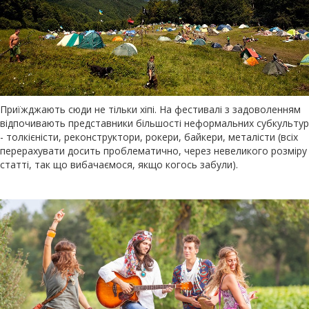
Приїжджають сюди не тільки хіпі. На фестивалі з задоволенням
відпочивають представники більшості неформальних субкультур
- толкієністи, реконструктори, рокери, байкери, металісти (всіх
перерахувати досить проблематично, через невеликого розміру
статті, так що вибачаємося, якщо когось забули).