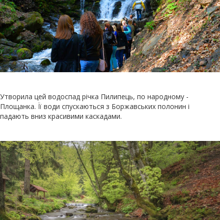
Утворила цей водоспад річка Пилипець, по народному -
Площанка. Її води спускаються з Боржавських полонин і
падають вниз красивими каскадами.