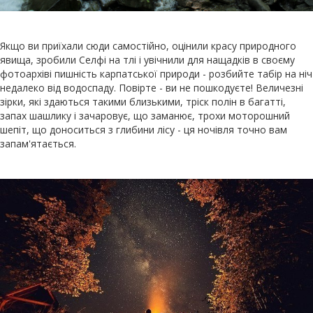
Якщо ви приїхали сюди самостійно, оцінили красу природного
явища, зробили Селфі на тлі і увічнили для нащадків в своєму
фотоархіві пишність карпатської природи - розбийте табір на ніч
недалеко від водоспаду. Повірте - ви не пошкодуєте! Величезні
зірки, які здаються такими близькими, тріск полін в багатті,
запах шашлику і зачаровує, що заманює, трохи моторошний
шепіт, що доноситься з глибини лісу - ця ночівля точно вам
запам'ятається.