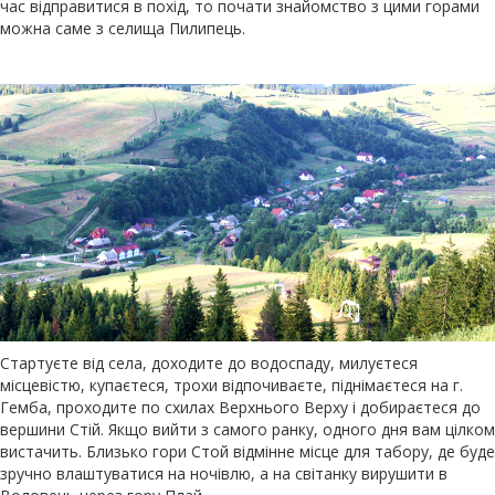
час відправитися в похід, то почати знайомство з цими горами
можна саме з селища Пилипець.
Стартуєте від села, доходите до водоспаду, милуєтеся
місцевістю, купаєтеся, трохи відпочиваєте, піднімаєтеся на г.
Гемба, проходите по схилах Верхнього Верху і добираєтеся до
вершини Стій. Якщо вийти з самого ранку, одного дня вам цілком
вистачить. Близько гори Стой відмінне місце для табору, де буде
зручно влаштуватися на ночівлю, а на світанку вирушити в