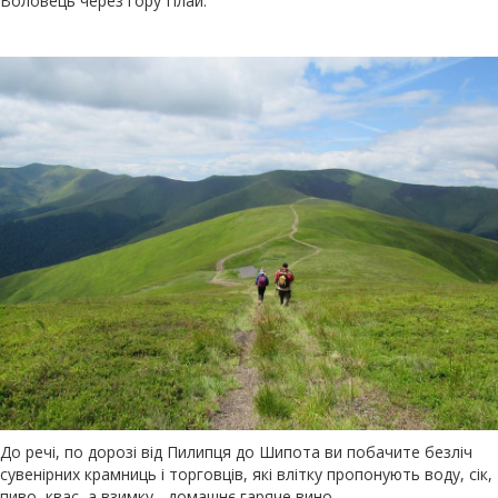
Воловець через гору Плай.
До речі, по дорозі від Пилипця до Шипота ви побачите безліч
сувенірних крамниць і торговців, які влітку пропонують воду, сік,
пиво, квас, а взимку - домашнє гаряче вино.