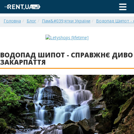
Головна
Блог
Пам&#039;ятки України
Водопад Шипот - 
ВОДОПАД ШИПОТ - СПРАВЖНЄ ДИВО
ЗАКАРПАТТЯ