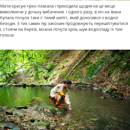
Мати красуні гірко плакала і приходила щодня на це місце
вимолюючи у дочьку вибачення. І одного разу, в ніч на Івана
Купала почула таки її тихий шепіт, який доносився з водної
безодні. З тих самих пір закохані продовжують перешіптуватися
і, стоячи на березі, можна почути крізь шум водоспаду їх тихі
голоси.