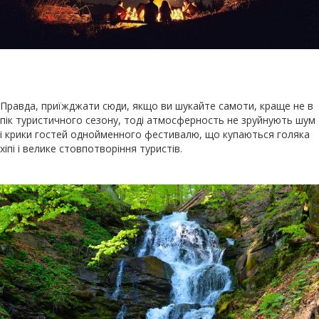
Правда, приїжджати сюди, якщо ви шукайте самоти, краще не в
пік туристичного сезону, тоді атмосферность не зруйнують шум
і крики гостей однойменного фестивалю, що купаються голяка
хіпі і велике стовпотворіння туристів.