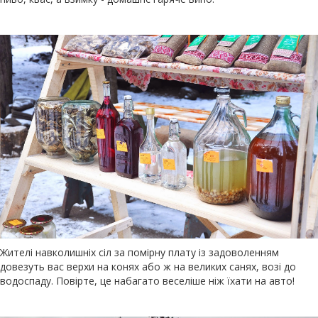
Жителі навколишніх сіл за помірну плату із задоволенням
довезуть вас верхи на конях або ж на великих санях, возі до
водоспаду. Повірте, це набагато веселіше ніж їхати на авто!