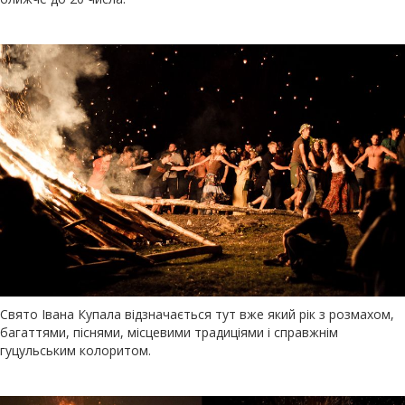
Свято Івана Купала відзначається тут вже який рік з розмахом,
багаттями, піснями, місцевими традиціями і справжнім
гуцульським колоритом.