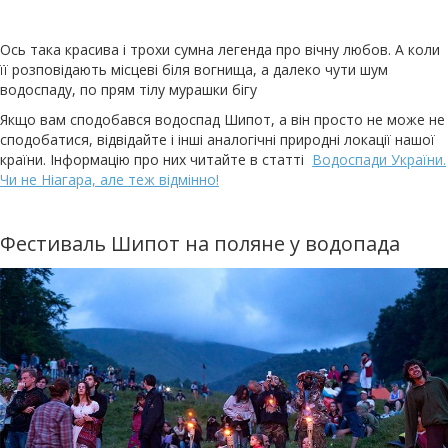
Ось така красива і трохи сумна легенда про вічну любов. А коли
її розповідають місцеві біля вогнища, а далеко чути шум
водоспаду, по прям тілу мурашки бігу
Якщо вам сподобався водоспад Шипот, а він просто не може не
сподобатися, відвідайте і інші аналогічні природні локації нашої
країни. Інформацію про них читайте в статті
Водоспади України.
Чи не Ніагара, але теж відмінно!
Фестиваль Шипот на поляне у водопада