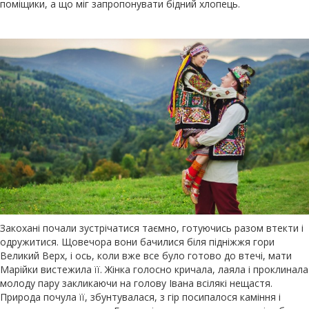
поміщики, а що міг запропонувати бідний хлопець.
Закохані почали зустрічатися таємно, готуючись разом втекти і
одружитися. Щовечора вони бачилися біля підніжжя гори
Великий Верх, і ось, коли вже все було готово до втечі, мати
Марійки вистежила її. Жінка голосно кричала, лаяла і проклинала
молоду пару закликаючи на голову Івана всілякі нещастя.
Природа почула її, збунтувалася, з гір посипалося каміння і