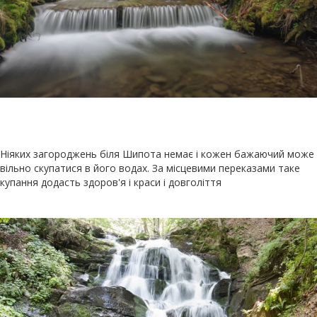
Ніяких загороджень біля Шипота немає і кожен бажаючий може
вільно скупатися в його водах. За місцевими переказами таке
купання додасть здоров'я і краси і довголіття