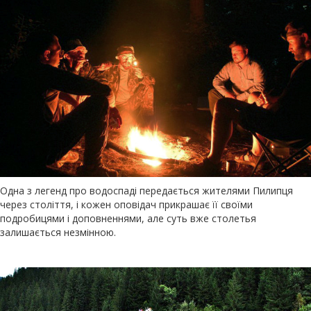
Одна з легенд про водоспаді передається жителями Пилипця
через століття, і кожен оповідач прикрашає її своїми
подробицями і доповненнями, але суть вже столетья
залишається незмінною.