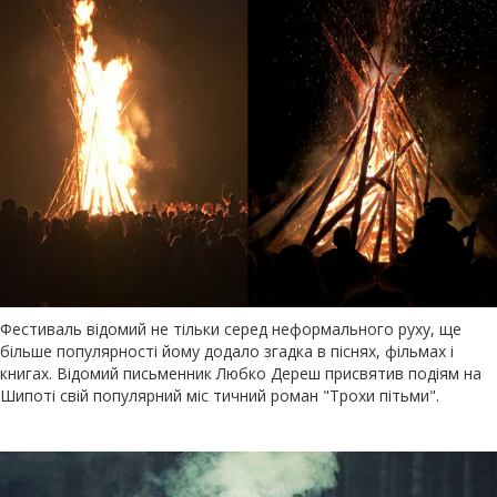
Фестиваль відомий не тільки серед неформального руху, ще
більше популярності йому додало згадка в піснях, фільмах і
книгах. Відомий письменник Любко Дереш присвятив подіям на
Шипоті свій популярний міс тичний роман "Трохи пітьми".