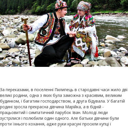
За переказами, в поселенні Пилипець в стародавні часи жило дві
великі родини, одна з яких була заможна з красивим, великим
будинком, і багатим господарством, а друга бідувала. У багатій
родині зросла прекрасна дівчина Марійка, а в бідній -
працьовитий і симпатичний парубок Іван. Молоді люди
зустрілися і полюбили один одного. Але батьки дівчини були
проти їхнього кохання, адже руки красуні просили купці і