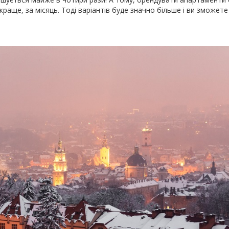
А краще, за місяць. Тоді варіантів буде значно більше і ви зможет