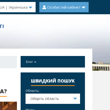
UA | Українська
Особистий кабінет
ТІ
Блог
ШВИДКИЙ ПОШУК
ТА?
Область :
Оберіть область
Місто :