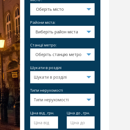
Оберіть місто
Райони міста:
Виберіть район міста
Станції метро:
Оберіть станцію метро
Шукати в розділі
Типи нерухомості
Ціна від , грн.
Ціна до , грн.