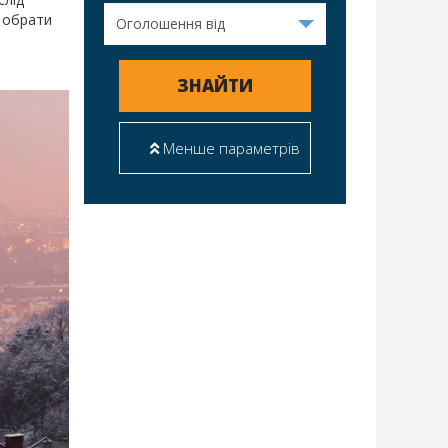
е обрати
ЗНАЙТИ
Менше параметрів