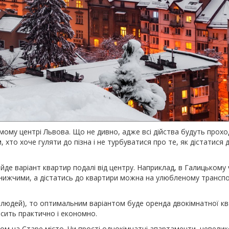
амому центрі Львова. Що не дивно, адже всі дійства будуть прох
, хто хоче гуляти до пізна і не турбуватися про те, як дістатися
йде варіант квартир подалі від центру. Наприклад, в Галицькому 
о нижчими, а дістатись до квартири можна на улюбленому транспо
5 людей), то оптимальним варіантом буде оренда двокімнатної к
осить практично і економно.
дом на Старе місто. Чи прості однокімнатні апартаменти, невели