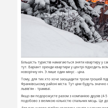
Більшість туристів намагаються зняти квартиру у с
тут. Варіант оренди квартири у центрі підходить всім
новорічну ніч. Э лише один мінус - ціна.
Тому, для тих хто хоче заощадити трохи грошей піді
Франківському районі міста. Тут ціни будуть значн
львів'ян - трамваї.
Якщо ви подорожуєте разом з компанією друзів (4-
подобово з великою кількістю спальних місць. Це д
Для пар чудово підійде квартира-студія з гарним ви