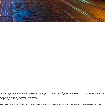
ати, де та як ви будете їх зустрічати. Один за найпопулярніших ва
 передає відчуття свята!
ільшується майже в чотири рази! А тому, орендувати апартаменти 