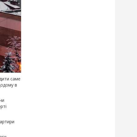
одити саме
 додому в
чи
рті
вартири
кого