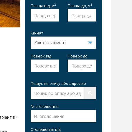
2
2
Площа від,
м
Площа до,
м
Кімнат
Поверх від
Поверх до
Пошук по опису або адресою
№ оголошення
ріантів -
Оголошення від
слід