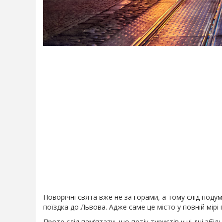
Новорічні свята вже не за горами, а тому слід подум
поїздка до Львова. Адже саме це місто у повній мірі
Проте слід пам’ятати, що потік туристів у ці дні зб