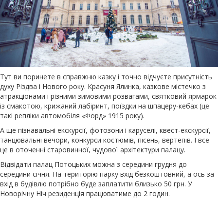
Тут ви поринете в справжню казку і точно відчуєте присутність
духу Різдва і Нового року. Красуня Ялинка, казкове містечко з
атракціонами і різними зимовими розвагами, святковий ярмарок
із смакотою, крижаний лабіринт, поїздки на шпацеру-кебах (це
такі репліки автомобіля «Форд» 1915 року).
А ще пізнавальні екскурсії, фотозони і каруселі, квест-екскурсії,
танцювальні вечори, конкурси костюмів, пісень, вертепів. І все
це в оточенні старовинної, чудової архітектури палацу.
Відвідати палац Потоцьких можна з середини грудня до
середини січня. На територію парку вхід безкоштовний, а ось за
вхід в будівлю потрібно буде заплатити близько 50 грн. У
Новорічну Ніч резиденція працюватиме до 2 годин.