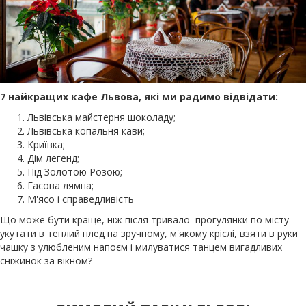
7 найкращих кафе Львова, які ми радимо відвідати:
Львівська майстерня шоколаду;
Львівська копальня кави;
Криївка;
Дім легенд;
Під Золотою Розою;
Гасова лямпа;
М'ясо і справедливість
Що може бути краще, ніж після тривалої прогулянки по місту
укутати в теплий плед на зручному, м'якому кріслі, взяти в руки
чашку з улюбленим напоєм і милуватися танцем вигадливих
сніжинок за вікном?