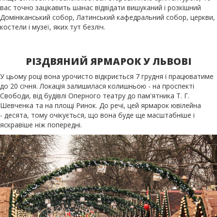
вас точно зацікавить шанас відвідати вишуканий і розкішний
Домініканський собор, Латинський кафедральний собор, церкви,
костели і музеї, яких тут безліч.
РІЗДВЯНИЙ ЯРМАРОК У ЛЬВОВІ
У цьому році вона урочисто відкриється 7 грудня і працюватиме
до 20 січня. Локація залишилася колишньою - на проспекті
Свободи, від будівлі Оперного театру до пам'ятника Т. Г.
Шевченка та на площі Ринок. До речі, цей ярмарок ювілейна
- десята, тому очікується, що вона буде ще масштабніше і
яскравіше ніж попередні.