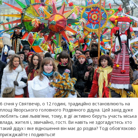
6 січня у Святвечір, о 12 годині, традиційно встановлюють на
площі Яворського головного Різдвяного дідуха. Цей захід дуже
люблять самі львів'яни, тому, в дії активно беруть участь міська
влада, жителі і, звичайно, гості. Ви навіть не здогадуєтесь хто
такий дідух і яке відношення він має до різдва? Тоді обов'язково
приїжджайте і подивіться!