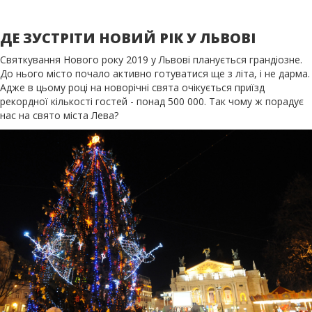
ДЕ ЗУСТРІТИ НОВИЙ РІК У ЛЬВОВІ
Святкування Нового року 2019 у Львові планується грандіозне.
До нього місто почало активно готуватися ще з літа, і не дарма.
Адже в цьому році на новорічні свята очікується приїзд
рекордної кількості гостей - понад 500 000. Так чому ж порадує
нас на свято міста Лева?