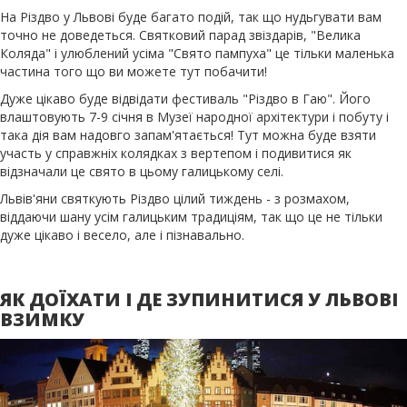
На Різдво у Львові буде багато подій, так що нудьгувати вам
точно не доведеться. Святковий парад звіздарів, "Велика
Коляда" і улюблений усіма "Свято пампуха" це тільки маленька
частина того що ви можете тут побачити!
Дуже цікаво буде відвідати фестиваль "Різдво в Гаю". Його
влаштовують 7-9 січня в Музеї народної архітектури і побуту і
така дія вам надовго запам'ятається! Тут можна буде взяти
участь у справжніх колядках з вертепом і подивитися як
відзначали це свято в цьому галицькому селі.
Львів'яни святкують Різдво цілий тиждень - з розмахом,
віддаючи шану усім галицьким традиціям, так що це не тільки
дуже цікаво і весело, але і пізнавально.
ЯК ДОЇХАТИ І ДЕ ЗУПИНИТИСЯ У ЛЬВОВІ
ВЗИМКУ