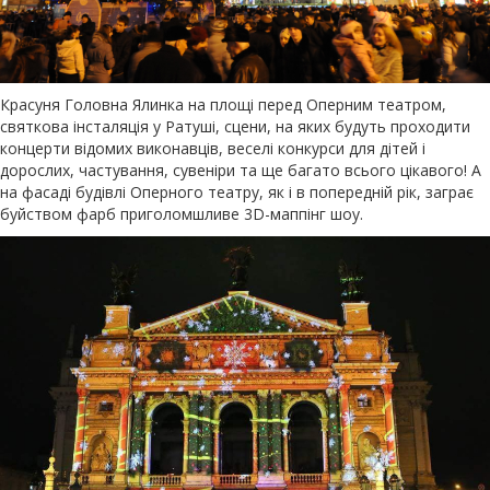
Красуня Головна Ялинка на площі перед Оперним театром,
святкова інсталяція у Ратуші, сцени, на яких будуть проходити
концерти відомих виконавців, веселі конкурси для дітей і
дорослих, частування, сувеніри та ще багато всього цікавого! А
на фасаді будівлі Оперного театру, як і в попередній рік, заграє
буйством фарб приголомшливе 3D-маппінг шоу.