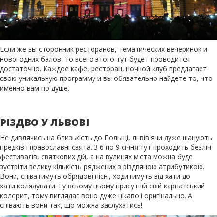
Если же вы сторонник ресторанов, тематических вечеринок и
новогодних балов, то всего этого тут будет проводится
достаточно. Каждое кафе, ресторан, ночной клуб предлагает
свою уникальную программу и вы обязательно найдете то, что
именно вам по душе.
РІЗДВО У ЛЬВОВІ
Не дивлячись на близькість до Польщі, львів'яни дуже шанують
предків і православні свята. З 6 по 9 січня тут проходить безліч
фестивалів, святкових дій, а на вулицях міста можна буде
зустріти велику кількість ряджених з різдвяною атрибутикою.
Вони, співатимуть обрядові пісні, ходитимуть від хати до
хати колядувати. І у всьому цьому присутній свій карпатський
колорит, тому виглядає воно дуже цікаво і оригінально. А
співають вони так, що можна заслухатись!