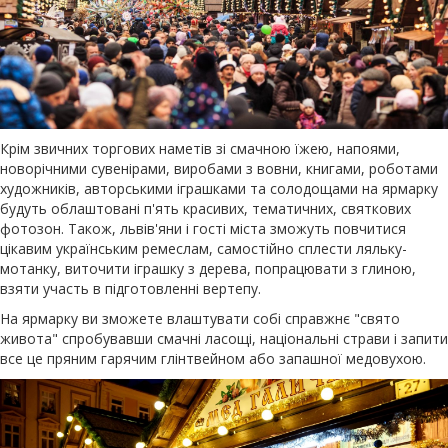
Крім звичних торгових наметів зі смачною їжею, напоями,
новорічними сувенірами, виробами з вовни, книгами, роботами
художників, авторськими іграшками та солодощами на ярмарку
будуть облаштовані п'ять красивих, тематичних, святкових
фотозон. Також, львів'яни і гості міста зможуть повчитися
цікавим українським ремеслам, самостійно сплести ляльку-
мотанку, виточити іграшку з дерева, попрацювати з глиною,
взяти участь в підготовленні вертепу.
На ярмарку ви зможете влаштувати собі справжнє "свято
живота" спробувавши смачні ласощі, національні страви і запити
все це пряним гарячим глінтвейном або запашної медовухою.