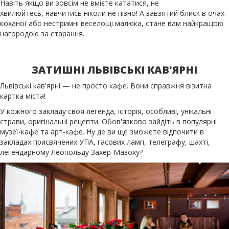
Навіть якщо ви зовсім не вмієте кататися, не
хвилюйтесь, навчитись ніколи не пізно! А завзятий блиск в очах
коханої або нестримні веселощі малюка, стане вам найкращою
нагородою за старання.
ЗАТИШНІ ЛЬВІВСЬКІ КАВ'ЯРНІ
Львівські кав'ярні — не просто кафе. Вони справжня візитна
картка міста!
У кожного закладу своя легенда, історія, особливі, унікальні
страви, оригінальні рецепти. Обов'язково зайдіть в популярні
музеї-кафе та арт-кафе. Ну де ви ще зможете відпочити в
закладах присвячених УПА, гасових ламп, телеграфу, шахті,
легендарному Леопольду Захер-Мазоху?