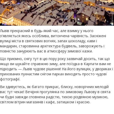
Львів прекрасний в будь-який час, але взимку у нього
з'являється якесь особлива, витончена чарівність. Засніжені
вулиці міста в святкових вогнях, запах шоколаду, кави і
мандарин, старовинна архітектура будівель, заворожують і
повністю занурюють вас в атмосферу зимової казки.
Що приємно, снігу тут в цю пору року зазвичай досить, так що
якщо ви шукайте справжню зиму, але поїздка в Карпати вам не
підходить — Львів чудове рішення! На його вулицях, у двориках і
прихованих пухнастим снігом парках виходять просто чудові
фотографії.
Ви здивуєтесь, як багато прикрас, блиску, новорічних мелодій
вас тут чекає! Вечірня прогулянка по зимовому Львову в свята
чи будні завжди сповнена радістю, тихою різдвяною музикою,
світлом вітрин магазинів і кафе, затишком і красою.