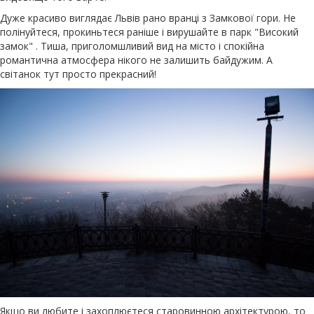
Дуже красиво виглядає Львів рано вранці з Замкової гори. Не
полінуйтеся, прокиньтеся раніше і вирушайте в парк "Високий
замок" . Тиша, приголомшливий вид на місто і спокійна
романтична атмосфера нікого не залишить байдужим. А
світанок тут просто прекрасний!
Якщо ви любите і захоплюєтеся старовинною архітектурою, то