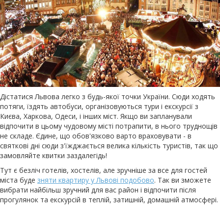
Дістатися Львова легко з будь-якої точки України. Сюди ходять
потяги, їздять автобуси, організовуються тури і екскурсії з
Києва, Харкова, Одеси, і інших міст. Якщо ви запланували
відпочити в цьому чудовому місті потрапити, в нього труднощів
не складе. Єдине, що обов'язково варто враховувати - в
святкові дні сюди з'їжджається велика кількість туристів, так що
замовляйте квитки заздалегідь!
Тут є безліч готелів, хостелів, але зручніше за все для гостей
міста буде
зняти квартиру у Львові подобово
. Так ви зможете
вибрати найбільш зручний для вас район і відпочити після
прогулянок та екскурсій в теплій, затишній, домашній атмосфері.