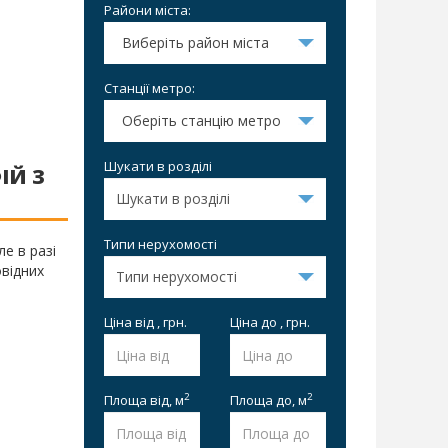
Райони міста:
Виберіть район міста
Станції метро:
Оберіть станцію метро
Шукати в розділі
ІЙ З
Типи нерухомості
е в разі
овідних
Ціна від , грн.
Ціна до , грн.
2
2
Площа від,
м
Площа до,
м