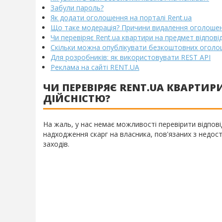
Забули пароль?
Як додати оголошення на порталі Rent.ua
Що таке модерація? Причини видалення оголоше
Чи перевіряє Rent.ua квартири на предмет відпові
Скільки можна опублікувати безкоштовних оголош
Для розробників: як використовувати REST API
Реклама на сайті RENT.UA
ЧИ ПЕРЕВІРЯЄ RENT.UA КВАРТИР
ДІЙСНІСТЮ?
На жаль, у нас немає можливості перевірити відпові
надходження скарг на власника, пов'язаних з недос
заходів.