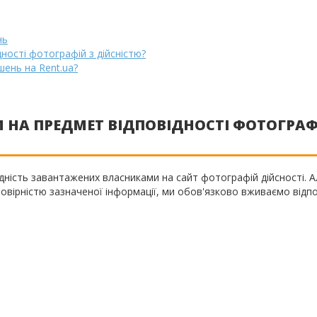
нь
дності фотографій з дійсністю?
ень на Rent.ua?
И НА ПРЕДМЕТ ВІДПОВІДНОСТІ ФОТОГРАФ
дність завантажених власниками на сайт фотографій дійсності. Ал
товірністю зазначеної інформації, ми обов'язково вживаємо відп