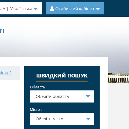
UA | Українська
Особистий кабінет
ТІ
ністю?
ШВИДКИЙ ПОШУК
Область :
Оберіть область
Місто :
Оберіть місто