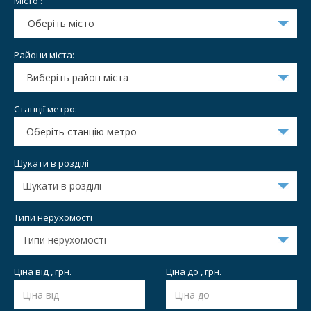
Місто :
Оберіть місто
Райони міста:
Виберіть район міста
Станції метро:
Оберіть станцію метро
Шукати в розділі
Типи нерухомості
Ціна від , грн.
Ціна до , грн.