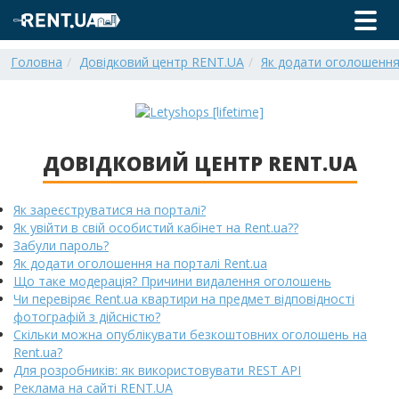
Головна
Довідковий центр RENT.UA
Як додати оголошення 
ДОВІДКОВИЙ ЦЕНТР RENT.UA
Як зареєструватися на порталі?
Як увійти в свій особистий кабінет на Rent.ua??
Забули пароль?
Як додати оголошення на порталі Rent.ua
Що таке модерація? Причини видалення оголошень
Чи перевіряє Rent.ua квартири на предмет відповідності
фотографій з дійсністю?
Скільки можна опублікувати безкоштовних оголошень на
Rent.ua?
Для розробників: як використовувати REST API
Реклама на сайті RENT.UA