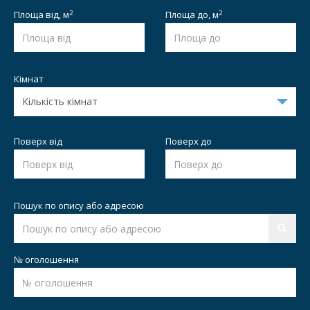
2
2
Площа від,
м
Площа до,
м
Кімнат
Поверх від
Поверх до
Пошук по опису або адресою
№ оголошення