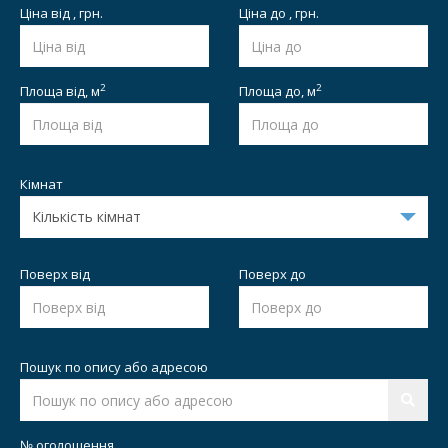
Ціна від , грн.
Ціна до , грн.
2
2
Площа від,
м
Площа до,
м
Кімнат
Поверх від
Поверх до
Пошук по опису або адресою
№ оголошення