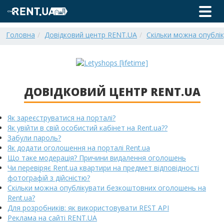
Головна
Довідковий центр RENT.UA
Скільки можна опублі
ДОВІДКОВИЙ ЦЕНТР RENT.UA
Як зареєструватися на порталі?
Як увійти в свій особистий кабінет на Rent.ua??
Забули пароль?
Як додати оголошення на порталі Rent.ua
Що таке модерація? Причини видалення оголошень
Чи перевіряє Rent.ua квартири на предмет відповідності
фотографій з дійсністю?
Скільки можна опублікувати безкоштовних оголошень на
Rent.ua?
Для розробників: як використовувати REST API
Реклама на сайті RENT.UA